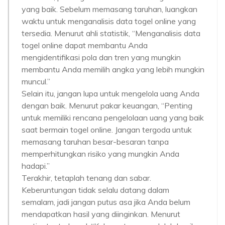
yang baik. Sebelum memasang taruhan, luangkan
waktu untuk menganalisis data togel online yang
tersedia. Menurut ahli statistik, “Menganalisis data
togel online dapat membantu Anda
mengidentifikasi pola dan tren yang mungkin
membantu Anda memilih angka yang lebih mungkin
muncul.”
Selain itu, jangan lupa untuk mengelola uang Anda
dengan baik. Menurut pakar keuangan, “Penting
untuk memiliki rencana pengelolaan uang yang baik
saat bermain togel online. Jangan tergoda untuk
memasang taruhan besar-besaran tanpa
memperhitungkan risiko yang mungkin Anda
hadapi.”
Terakhir, tetaplah tenang dan sabar.
Keberuntungan tidak selalu datang dalam
semalam, jadi jangan putus asa jika Anda belum
mendapatkan hasil yang diinginkan. Menurut