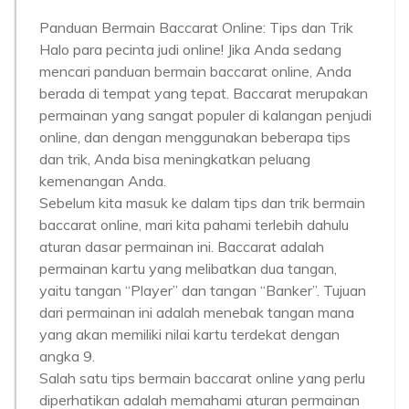
Panduan Bermain Baccarat Online: Tips dan Trik
Halo para pecinta judi online! Jika Anda sedang
mencari panduan bermain baccarat online, Anda
berada di tempat yang tepat. Baccarat merupakan
permainan yang sangat populer di kalangan penjudi
online, dan dengan menggunakan beberapa tips
dan trik, Anda bisa meningkatkan peluang
kemenangan Anda.
Sebelum kita masuk ke dalam tips dan trik bermain
baccarat online, mari kita pahami terlebih dahulu
aturan dasar permainan ini. Baccarat adalah
permainan kartu yang melibatkan dua tangan,
yaitu tangan “Player” dan tangan “Banker”. Tujuan
dari permainan ini adalah menebak tangan mana
yang akan memiliki nilai kartu terdekat dengan
angka 9.
Salah satu tips bermain baccarat online yang perlu
diperhatikan adalah memahami aturan permainan