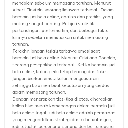
mendalam sebelum memasang taruhan. Menurut
Albert Einstein, seorang ilmuwan terkenal, “Dalam
bermain judi bola online, analisis dan prediksi yang
matang sangat penting. Pelajari statistik
pertandingan, performa tim, dan berbagai faktor
lainnya sebelum memutuskan untuk memasang
taruhan.”
Terakhir, jangan terlalu terbawa emosi saat
bermain judi bola online. Menurut Cristiano Ronaldo,
seorang pesepakbola terkenal, “Ketika bermain judi
bola online, kalian perlu tetap tenang dan fokus.
Jangan biarkan emosi kalian menguasai diri
sehingga bisa membuat keputusan yang cerdas
dalam memasang taruhan.”
Dengan menerapkan tips-tips di atas, diharapkan
kalian bisa meraih kemenangan dalam bermain judi
bola online. Ingat, judi bola online adalah permainan
yang mengandalkan strategi dan keberuntungan,
jadi tetaplah bersenang-senang dan bertanggung