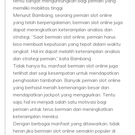
tentu sangat menguntungkan bagi pemain yang
memiliki mobilitas tinggi.
Menurut Bambang, seorang pemain slot online
yang telah berpengalaman, bermain slot online juga
dapat meningkatkan keterampilan analisis dan
strategi. “Saat bermain slot online, pemain harus
bisa membuat keputusan yang tepat dalam waktu
singkat. Hal ini dapat melatih keterampilan analisis
dan strategi pemain,” kata Bambang.
Tidak hanya itu, manfaat bermain slot online juga
terlihat dari segi kesempatan untuk mendapatkan
penghasilan tambahan. Banyak pemain slot online
yang berhasil meraih kemenangan besar dan
mendapatkan jackpot yang menggiurkan. Tentu
saja, hal ini menjadi salah satu motivasi bagi
pemain untuk terus bermain dan meningkatkan
keterampilan mereka.
Dengan berbagai manfaat yang ditawarkan, tidak
heran jika bermain slot online semakin populer di