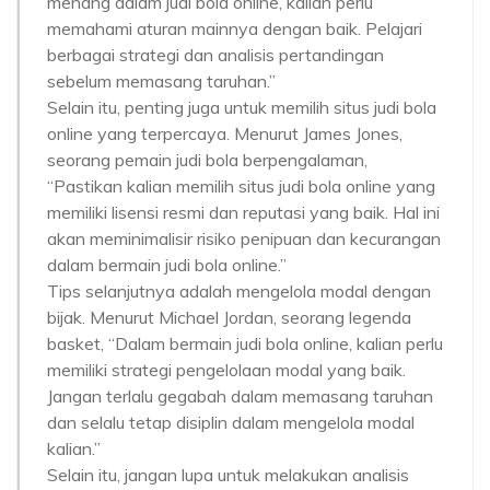
menang dalam judi bola online, kalian perlu
memahami aturan mainnya dengan baik. Pelajari
berbagai strategi dan analisis pertandingan
sebelum memasang taruhan.”
Selain itu, penting juga untuk memilih situs judi bola
online yang terpercaya. Menurut James Jones,
seorang pemain judi bola berpengalaman,
“Pastikan kalian memilih situs judi bola online yang
memiliki lisensi resmi dan reputasi yang baik. Hal ini
akan meminimalisir risiko penipuan dan kecurangan
dalam bermain judi bola online.”
Tips selanjutnya adalah mengelola modal dengan
bijak. Menurut Michael Jordan, seorang legenda
basket, “Dalam bermain judi bola online, kalian perlu
memiliki strategi pengelolaan modal yang baik.
Jangan terlalu gegabah dalam memasang taruhan
dan selalu tetap disiplin dalam mengelola modal
kalian.”
Selain itu, jangan lupa untuk melakukan analisis