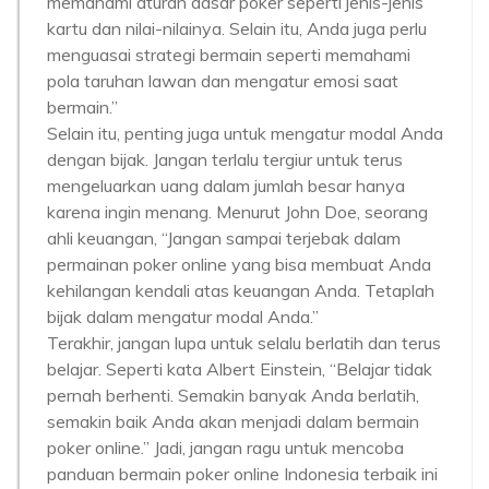
memahami aturan dasar poker seperti jenis-jenis
kartu dan nilai-nilainya. Selain itu, Anda juga perlu
menguasai strategi bermain seperti memahami
pola taruhan lawan dan mengatur emosi saat
bermain.”
Selain itu, penting juga untuk mengatur modal Anda
dengan bijak. Jangan terlalu tergiur untuk terus
mengeluarkan uang dalam jumlah besar hanya
karena ingin menang. Menurut John Doe, seorang
ahli keuangan, “Jangan sampai terjebak dalam
permainan poker online yang bisa membuat Anda
kehilangan kendali atas keuangan Anda. Tetaplah
bijak dalam mengatur modal Anda.”
Terakhir, jangan lupa untuk selalu berlatih dan terus
belajar. Seperti kata Albert Einstein, “Belajar tidak
pernah berhenti. Semakin banyak Anda berlatih,
semakin baik Anda akan menjadi dalam bermain
poker online.” Jadi, jangan ragu untuk mencoba
panduan bermain poker online Indonesia terbaik ini