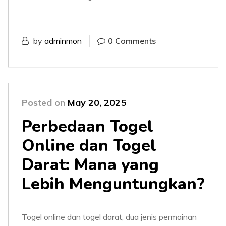
by
adminmon
0 Comments
Posted on
May 20, 2025
Perbedaan Togel
Online dan Togel
Darat: Mana yang
Lebih Menguntungkan?
Togel online dan togel darat, dua jenis permainan