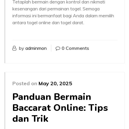
Tetaplah bermain dengan kontrol dan nikmati
kesenangan dari permainan togel. Semoga
informasi ini bermanfaat bagi Anda dalam memilih
antara togel online dan togel darat.
by
adminmon
0 Comments
Posted on
May 20, 2025
Panduan Bermain
Baccarat Online: Tips
dan Trik