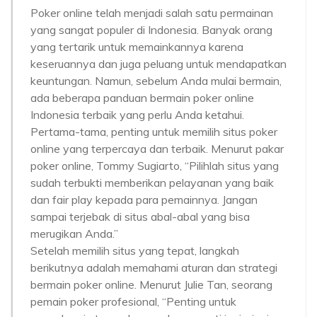
Poker online telah menjadi salah satu permainan
yang sangat populer di Indonesia. Banyak orang
yang tertarik untuk memainkannya karena
keseruannya dan juga peluang untuk mendapatkan
keuntungan. Namun, sebelum Anda mulai bermain,
ada beberapa panduan bermain poker online
Indonesia terbaik yang perlu Anda ketahui.
Pertama-tama, penting untuk memilih situs poker
online yang terpercaya dan terbaik. Menurut pakar
poker online, Tommy Sugiarto, “Pilihlah situs yang
sudah terbukti memberikan pelayanan yang baik
dan fair play kepada para pemainnya. Jangan
sampai terjebak di situs abal-abal yang bisa
merugikan Anda.”
Setelah memilih situs yang tepat, langkah
berikutnya adalah memahami aturan dan strategi
bermain poker online. Menurut Julie Tan, seorang
pemain poker profesional, “Penting untuk