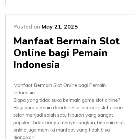
Posted on
May 21, 2025
Manfaat Bermain Slot
Online bagi Pemain
Indonesia
Manfaat Bermain Slot Online bagi Pemain
Indonesia
Siapa yang tidak suka bermain game slot online?
Bagi para pemain di Indonesia, bermain slot online
telah menjadi salah satu hiburan yang sangat
populer. Tidak hanya menyenangkan, bermain slot
online juga memiliki manfaat yang tidak bisa
diabaikan.