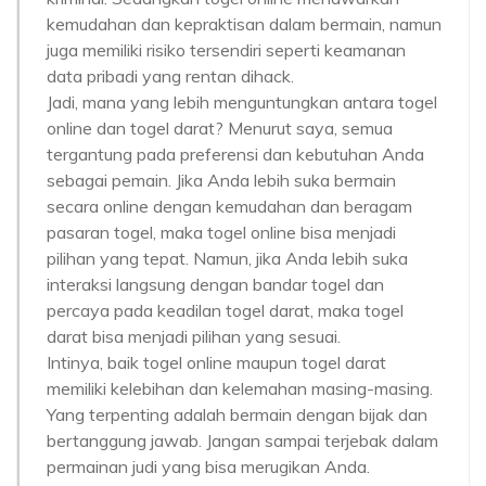
kemudahan dan kepraktisan dalam bermain, namun
juga memiliki risiko tersendiri seperti keamanan
data pribadi yang rentan dihack.
Jadi, mana yang lebih menguntungkan antara togel
online dan togel darat? Menurut saya, semua
tergantung pada preferensi dan kebutuhan Anda
sebagai pemain. Jika Anda lebih suka bermain
secara online dengan kemudahan dan beragam
pasaran togel, maka togel online bisa menjadi
pilihan yang tepat. Namun, jika Anda lebih suka
interaksi langsung dengan bandar togel dan
percaya pada keadilan togel darat, maka togel
darat bisa menjadi pilihan yang sesuai.
Intinya, baik togel online maupun togel darat
memiliki kelebihan dan kelemahan masing-masing.
Yang terpenting adalah bermain dengan bijak dan
bertanggung jawab. Jangan sampai terjebak dalam
permainan judi yang bisa merugikan Anda.