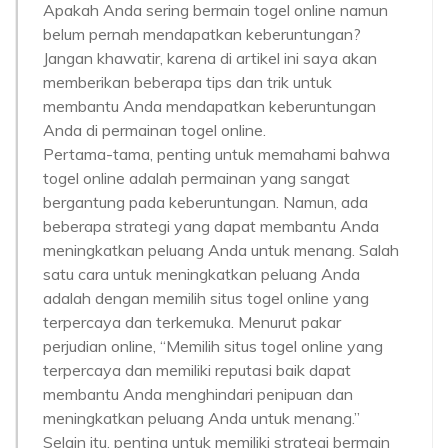
Apakah Anda sering bermain togel online namun
belum pernah mendapatkan keberuntungan?
Jangan khawatir, karena di artikel ini saya akan
memberikan beberapa tips dan trik untuk
membantu Anda mendapatkan keberuntungan
Anda di permainan togel online.
Pertama-tama, penting untuk memahami bahwa
togel online adalah permainan yang sangat
bergantung pada keberuntungan. Namun, ada
beberapa strategi yang dapat membantu Anda
meningkatkan peluang Anda untuk menang. Salah
satu cara untuk meningkatkan peluang Anda
adalah dengan memilih situs togel online yang
terpercaya dan terkemuka. Menurut pakar
perjudian online, “Memilih situs togel online yang
terpercaya dan memiliki reputasi baik dapat
membantu Anda menghindari penipuan dan
meningkatkan peluang Anda untuk menang.”
Selain itu, penting untuk memiliki strategi bermain