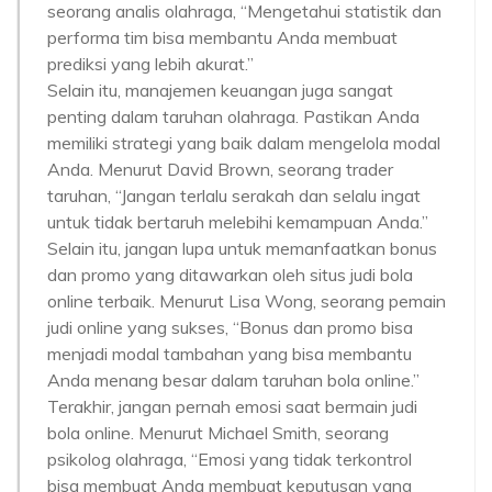
seorang analis olahraga, “Mengetahui statistik dan
performa tim bisa membantu Anda membuat
prediksi yang lebih akurat.”
Selain itu, manajemen keuangan juga sangat
penting dalam taruhan olahraga. Pastikan Anda
memiliki strategi yang baik dalam mengelola modal
Anda. Menurut David Brown, seorang trader
taruhan, “Jangan terlalu serakah dan selalu ingat
untuk tidak bertaruh melebihi kemampuan Anda.”
Selain itu, jangan lupa untuk memanfaatkan bonus
dan promo yang ditawarkan oleh situs judi bola
online terbaik. Menurut Lisa Wong, seorang pemain
judi online yang sukses, “Bonus dan promo bisa
menjadi modal tambahan yang bisa membantu
Anda menang besar dalam taruhan bola online.”
Terakhir, jangan pernah emosi saat bermain judi
bola online. Menurut Michael Smith, seorang
psikolog olahraga, “Emosi yang tidak terkontrol
bisa membuat Anda membuat keputusan yang