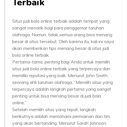
Terbaik
Situs judi bola online terbaik adalah tempat yang
sangat menarik bagi para penggemar taruhan
olahraga. Namun, tidak semua orang bisa menang
besar di situs tersebut. Oleh karena itu, kali ini saya
akan memberikan tips menang besar di situs judi
bola online terbaik.
Pertama-tama, penting bagi Anda untuk memilih
situs judi bola online terbaik yang terpercaya dan
memiliki reputasi yang baik. Menurut John Smith,
seorang ahli taruhan olahraga, “Memilih situs yang
terpercaya adalah langkah pertama yang sangat
penting untuk bisa menang besar di judi bola
online.”
Setelah memilih situs yang tepat, langkah
berikutnya adalah memahami permainan dan tim
yang akan bertanding. Menurut Sarah Johnson,