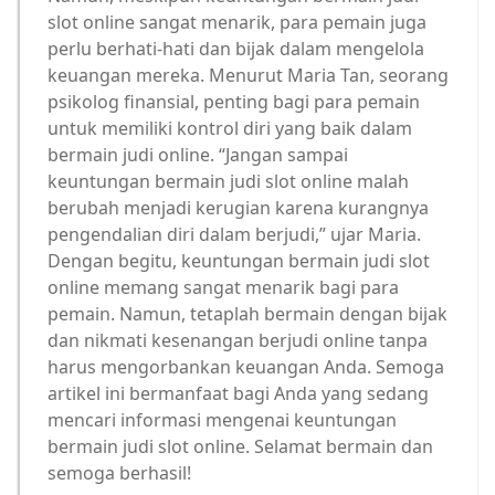
slot online sangat menarik, para pemain juga
perlu berhati-hati dan bijak dalam mengelola
keuangan mereka. Menurut Maria Tan, seorang
psikolog finansial, penting bagi para pemain
untuk memiliki kontrol diri yang baik dalam
bermain judi online. “Jangan sampai
keuntungan bermain judi slot online malah
berubah menjadi kerugian karena kurangnya
pengendalian diri dalam berjudi,” ujar Maria.
Dengan begitu, keuntungan bermain judi slot
online memang sangat menarik bagi para
pemain. Namun, tetaplah bermain dengan bijak
dan nikmati kesenangan berjudi online tanpa
harus mengorbankan keuangan Anda. Semoga
artikel ini bermanfaat bagi Anda yang sedang
mencari informasi mengenai keuntungan
bermain judi slot online. Selamat bermain dan
semoga berhasil!