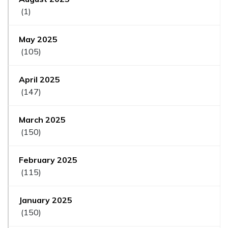
(1)
May 2025
(105)
April 2025
(147)
March 2025
(150)
February 2025
(115)
January 2025
(150)