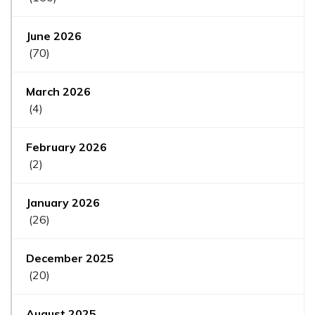
June 2026
(70)
March 2026
(4)
February 2026
(2)
January 2026
(26)
December 2025
(20)
August 2025