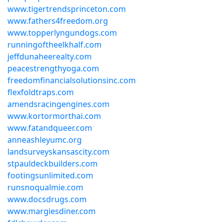
www.tigertrendsprinceton.com
www.fathers4freedom.org
www.topperlyngundogs.com
runningoftheelkhalf.com
jeffdunaheerealty.com
peacestrengthyoga.com
freedomfinancialsolutionsinc.com
flexfoldtraps.com
amendsracingengines.com
www.kortormorthai.com
www.fatandqueer.com
anneashleyumc.org
landsurveyskansascity.com
stpauldeckbuilders.com
footingsunlimited.com
runsnoqualmie.com
www.docsdrugs.com
www.margiesdiner.com