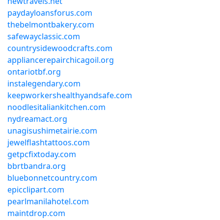
newtravels.net
paydayloansforus.com
thebelmontbakery.com
safewayclassic.com
countrysidewoodcrafts.com
appliancerepairchicagoil.org
ontariotbf.org
instalegendary.com
keepworkershealthyandsafe.com
noodlesitaliankitchen.com
nydreamact.org
unagisushimetairie.com
jewelflashtattoos.com
getpcfixtoday.com
bbrtbandra.org
bluebonnetcountry.com
epicclipart.com
pearlmanilahotel.com
maintdrop.com