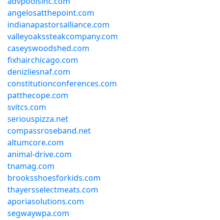
advpoolsinc.com
angelosatthepoint.com
indianapastorsalliance.com
valleyoakssteakcompany.com
caseyswoodshed.com
fixhairchicago.com
denizliesnaf.com
constitutionconferences.com
patthecope.com
svitcs.com
seriouspizza.net
compassroseband.net
altumcore.com
animal-drive.com
tnamag.com
brooksshoesforkids.com
thayersselectmeats.com
aporiasolutions.com
segwaywpa.com