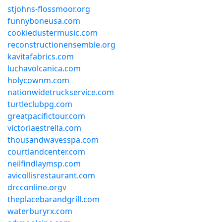
stjohns-flossmoor.org
funnyboneusa.com
cookiedustermusic.com
reconstructionensemble.org
kavitafabrics.com
luchavolcanica.com
holycownm.com
nationwidetruckservice.com
turtleclubpg.com
greatpacifictour.com
victoriaestrella.com
thousandwavesspa.com
courtlandcenter.com
neilfindlaymsp.com
avicollisrestaurant.com
drcconline.org
v
theplacebarandgrill.com
waterburyrx.com