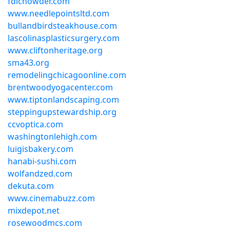
fdlchowder.com
www.needlepointsltd.com
bullandbirdsteakhouse.com
lascolinasplasticsurgery.com
www.cliftonheritage.org
sma43.org
remodelingchicagoonline.com
brentwoodyogacenter.com
www.tiptonlandscaping.com
steppingupstewardship.org
ccvoptica.com
washingtonlehigh.com
luigisbakery.com
hanabi-sushi.com
wolfandzed.com
dekuta.com
www.cinemabuzz.com
mixdepot.net
rosewoodmcs.com