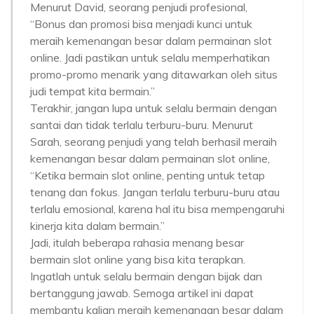
Menurut David, seorang penjudi profesional,
“Bonus dan promosi bisa menjadi kunci untuk
meraih kemenangan besar dalam permainan slot
online. Jadi pastikan untuk selalu memperhatikan
promo-promo menarik yang ditawarkan oleh situs
judi tempat kita bermain.”
Terakhir, jangan lupa untuk selalu bermain dengan
santai dan tidak terlalu terburu-buru. Menurut
Sarah, seorang penjudi yang telah berhasil meraih
kemenangan besar dalam permainan slot online,
“Ketika bermain slot online, penting untuk tetap
tenang dan fokus. Jangan terlalu terburu-buru atau
terlalu emosional, karena hal itu bisa mempengaruhi
kinerja kita dalam bermain.”
Jadi, itulah beberapa rahasia menang besar
bermain slot online yang bisa kita terapkan.
Ingatlah untuk selalu bermain dengan bijak dan
bertanggung jawab. Semoga artikel ini dapat
membantu kalian meraih kemenangan besar dalam