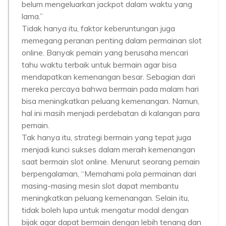
belum mengeluarkan jackpot dalam waktu yang
lama.”
Tidak hanya itu, faktor keberuntungan juga
memegang peranan penting dalam permainan slot
online. Banyak pemain yang berusaha mencari
tahu waktu terbaik untuk bermain agar bisa
mendapatkan kemenangan besar. Sebagian dari
mereka percaya bahwa bermain pada malam hari
bisa meningkatkan peluang kemenangan. Namun,
hal ini masih menjadi perdebatan di kalangan para
pemain.
Tak hanya itu, strategi bermain yang tepat juga
menjadi kunci sukses dalam meraih kemenangan
saat bermain slot online. Menurut seorang pemain
berpengalaman, “Memahami pola permainan dari
masing-masing mesin slot dapat membantu
meningkatkan peluang kemenangan. Selain itu,
tidak boleh lupa untuk mengatur modal dengan
bijak agar dapat bermain dengan lebih tenang dan