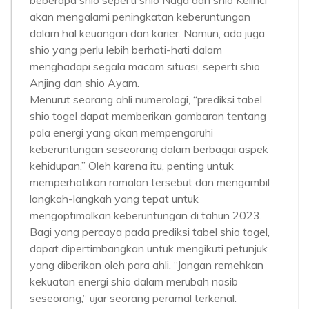
beberapa shio seperti shio Naga dan shio Kelinci
akan mengalami peningkatan keberuntungan
dalam hal keuangan dan karier. Namun, ada juga
shio yang perlu lebih berhati-hati dalam
menghadapi segala macam situasi, seperti shio
Anjing dan shio Ayam.
Menurut seorang ahli numerologi, “prediksi tabel
shio togel dapat memberikan gambaran tentang
pola energi yang akan mempengaruhi
keberuntungan seseorang dalam berbagai aspek
kehidupan.” Oleh karena itu, penting untuk
memperhatikan ramalan tersebut dan mengambil
langkah-langkah yang tepat untuk
mengoptimalkan keberuntungan di tahun 2023.
Bagi yang percaya pada prediksi tabel shio togel,
dapat dipertimbangkan untuk mengikuti petunjuk
yang diberikan oleh para ahli. “Jangan remehkan
kekuatan energi shio dalam merubah nasib
seseorang,” ujar seorang peramal terkenal.