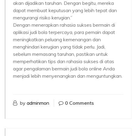
akan dijadikan taruhan. Dengan begitu, mereka
dapat membuat keputusan yang lebih tepat dan
mengurangi risiko kerugian.”
Dengan menerapkan rahasia sukses bermain di
aplikasi judi bola terpercaya, para pemain dapat
meningkatkan peluang kemenangan dan
menghindari kerugian yang tidak perlu. Jadi,
sebelum memasang taruhan, pastikan untuk
memperhatikan tips dan rahasia sukses di atas
agar pengalaman bermain judi bola online Anda
menjadi lebih menyenangkan dan menguntungkan.
by
adminmon
0 Comments