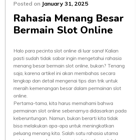
Posted on
January 31, 2025
Rahasia Menang Besar
Bermain Slot Online
Halo para pecinta slot online di luar sana! Kalian
pasti sudah tidak sabar ingin mengetahui rahasia
menang besar bermain slot online, bukan? Tenang
saja, karena artikel ini akan membahas secara
lengkap dan detail mengenai tips dan trik untuk
meraih kemenangan besar dalam permainan slot
online.
Pertama-tama, kita harus memahami bahwa
permainan slot online sebenarnya didasarkan pada
keberuntungan. Namun, bukan berarti kita tidak
bisa melakukan apa-apa untuk meningkatkan
peluang menang kita. Salah satu rahasia utama