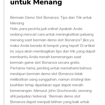
untuk Menang
Bermain Demo Slot Bonanza: Tips dan Trik untuk
Menang
Halo, para pecinta judi online! Apakah Anda
sedang mencari cara untuk meningkatkan peluang
menang saat bermain demo slot Bonanza? Jika ya,
maka Anda berada di tempat yang tepat! Di artikel
ini, saya akan membagikan tips dan trik yang dapat
membantu Anda meraih kemenangan saat
bermain game slot Bonanza secara gratis.
Pertama-tama, penting untuk memahami bahwa
meskipun bermain demo slot Bonanza tidak
melibatkan uang sungguhan, namun strategi dan
keahlian tetap diperlukan agar dapat meraih
kemenangan. Menurut John Grochowski, seorang
ahli perjudian terkenal, “Bermain demo slot
Bonanza dapat menjadi latihan yang baik untuk