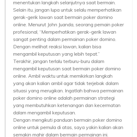
menentukan langkah selanjutnya saat bermain.
Selain itu, jangan lupa untuk selalu memperhatikan
gerak-gerik lawan saat bermain poker domino
online. Menurut John Juanda, seorang pemain poker
profesional, “Memperhatikan gerak-gerik lawan
sangat penting dalam permainan poker domino.
Dengan melihat reaksi lawan, kalian bisa
mengambil keputusan yang lebih tepat.”
Terakhir, jangan terlalu terburu-buru dalam
mengambil keputusan saat bermain poker domino
online. Ambil waktu untuk memikirkan langkah
yang akan kalian ambil agar tidak terjebak dalam
situasi yang merugikan. Ingatlah bahwa permainan
poker domino online adalah permainan strategi
yang membutuhkan ketenangan dan kecermatan
dalam mengambil keputusan.
Dengan mengikuti panduan bermain poker domino
online untuk pemula di atas, saya yakin kalian akan
semakin mahir dalam bermain permainan ini.