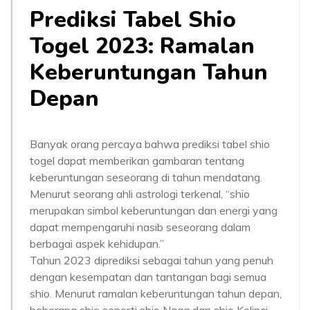
Prediksi Tabel Shio
Togel 2023: Ramalan
Keberuntungan Tahun
Depan
Banyak orang percaya bahwa prediksi tabel shio
togel dapat memberikan gambaran tentang
keberuntungan seseorang di tahun mendatang.
Menurut seorang ahli astrologi terkenal, “shio
merupakan simbol keberuntungan dan energi yang
dapat mempengaruhi nasib seseorang dalam
berbagai aspek kehidupan.”
Tahun 2023 diprediksi sebagai tahun yang penuh
dengan kesempatan dan tantangan bagi semua
shio. Menurut ramalan keberuntungan tahun depan,