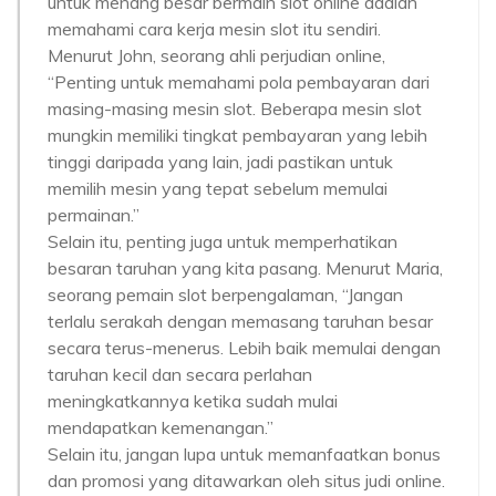
untuk menang besar bermain slot online adalah
memahami cara kerja mesin slot itu sendiri.
Menurut John, seorang ahli perjudian online,
“Penting untuk memahami pola pembayaran dari
masing-masing mesin slot. Beberapa mesin slot
mungkin memiliki tingkat pembayaran yang lebih
tinggi daripada yang lain, jadi pastikan untuk
memilih mesin yang tepat sebelum memulai
permainan.”
Selain itu, penting juga untuk memperhatikan
besaran taruhan yang kita pasang. Menurut Maria,
seorang pemain slot berpengalaman, “Jangan
terlalu serakah dengan memasang taruhan besar
secara terus-menerus. Lebih baik memulai dengan
taruhan kecil dan secara perlahan
meningkatkannya ketika sudah mulai
mendapatkan kemenangan.”
Selain itu, jangan lupa untuk memanfaatkan bonus
dan promosi yang ditawarkan oleh situs judi online.