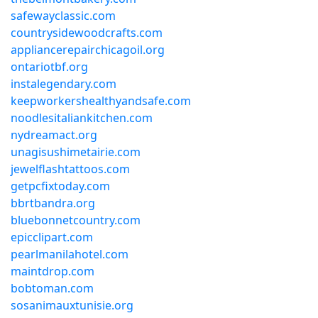
safewayclassic.com
countrysidewoodcrafts.com
appliancerepairchicagoil.org
ontariotbf.org
instalegendary.com
keepworkershealthyandsafe.com
noodlesitaliankitchen.com
nydreamact.org
unagisushimetairie.com
jewelflashtattoos.com
getpcfixtoday.com
bbrtbandra.org
bluebonnetcountry.com
epicclipart.com
pearlmanilahotel.com
maintdrop.com
bobtoman.com
sosanimauxtunisie.org