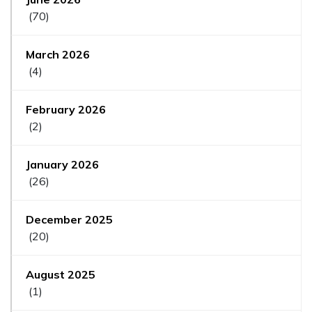
(70)
March 2026
(4)
February 2026
(2)
January 2026
(26)
December 2025
(20)
August 2025
(1)