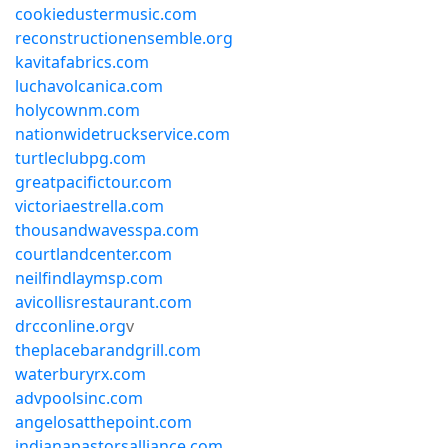
cookiedustermusic.com
reconstructionensemble.org
kavitafabrics.com
luchavolcanica.com
holycownm.com
nationwidetruckservice.com
turtleclubpg.com
greatpacifictour.com
victoriaestrella.com
thousandwavesspa.com
courtlandcenter.com
neilfindlaymsp.com
avicollisrestaurant.com
drcconline.org
v
theplacebarandgrill.com
waterburyrx.com
advpoolsinc.com
angelosatthepoint.com
indianapastorsalliance.com