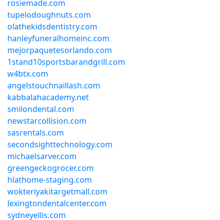
rosiemade.com
tupelodoughnuts.com
olathekidsdentistry.com
hanleyfuneralhomeinc.com
mejorpaquetesorlando.com
1stand10sportsbarandgrill.com
w4btx.com
angelstouchnaillash.com
kabbalahacademy.net
smilondental.com
newstarcollision.com
sasrentals.com
secondsighttechnology.com
michaelsarver.com
greengeckogrocer.com
hlathome-staging.com
wokteriyakitargetmall.com
lexingtondentalcenter.com
sydneyellis.com