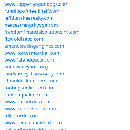
www.topperlyngundogs.com
runningoftheelkhalf.com
jeffdunaheerealty.com
peacestrengthyoga.com
freedomfinancialsolutionsinc.com
flexfoldtraps.com
amendsracingengines.com
www.kortormorthai.com
www.fatandqueer.com
anneashleyumc.org
landsurveyskansascity.com
stpauldeckbuilders.com
footingsunlimited.com
runsnoqualmie.com
www.docsdrugs.com
www.margiesdiner.com
fdlchowder.com
www.needlepointsltd.com
bullandbirdsteakhouse.com