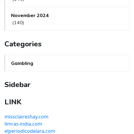
November 2024
(140)
Categories
Gambling
Sidebar
LINK
missclaireshay.com
limras-india.com
elperiodicodelara.com