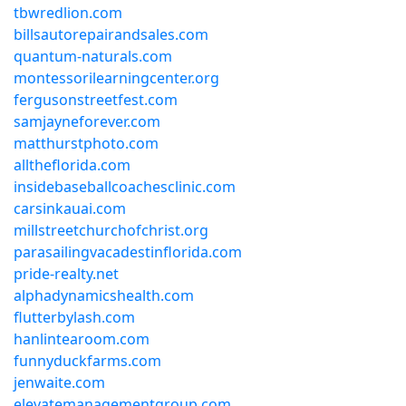
tbwredlion.com
billsautorepairandsales.com
quantum-naturals.com
montessorilearningcenter.org
fergusonstreetfest.com
samjayneforever.com
matthurstphoto.com
alltheflorida.com
insidebaseballcoachesclinic.com
carsinkauai.com
millstreetchurchofchrist.org
parasailingvacadestinflorida.com
pride-realty.net
alphadynamicshealth.com
flutterbylash.com
hanlintearoom.com
funnyduckfarms.com
jenwaite.com
elevatemanagementgroup.com