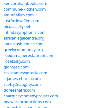
kenabrahambooks.com
commune-kitchen.com
amuthefilm.com
lustforlovefilm.com
nicolasjolly.net
infinitasymphonia.com
africanlegalcentre.org
katsusushihouse.com
greelycommunity.org
ruedumainerestaurant.com
rosetzsky.com
glonojad.com
revistanuevagrecia.com
stjames-church.com
scotty2naughty.com
doreeshafrir.com
charmcitycomedyproject.com
beawareproductions.com
contextdrivenagility.com