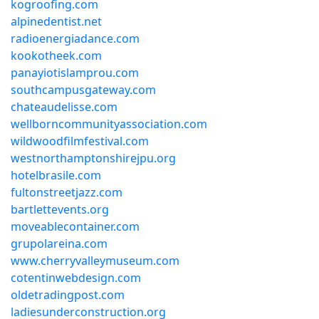
kogroofing.com
alpinedentist.net
radioenergiadance.com
kookotheek.com
panayiotislamprou.com
southcampusgateway.com
chateaudelisse.com
wellborncommunityassociation.com
wildwoodfilmfestival.com
westnorthamptonshirejpu.org
hotelbrasile.com
fultonstreetjazz.com
bartlettevents.org
moveablecontainer.com
grupolareina.com
www.cherryvalleymuseum.com
cotentinwebdesign.com
oldetradingpost.com
ladiesunderconstruction.org