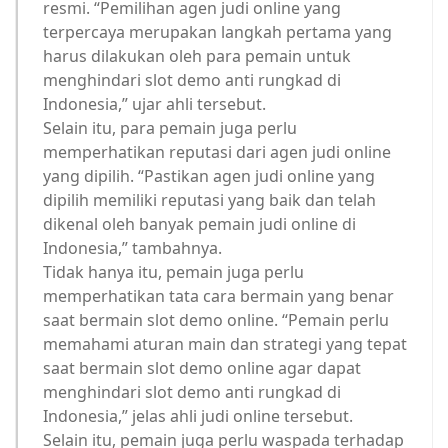
resmi. “Pemilihan agen judi online yang
terpercaya merupakan langkah pertama yang
harus dilakukan oleh para pemain untuk
menghindari slot demo anti rungkad di
Indonesia,” ujar ahli tersebut.
Selain itu, para pemain juga perlu
memperhatikan reputasi dari agen judi online
yang dipilih. “Pastikan agen judi online yang
dipilih memiliki reputasi yang baik dan telah
dikenal oleh banyak pemain judi online di
Indonesia,” tambahnya.
Tidak hanya itu, pemain juga perlu
memperhatikan tata cara bermain yang benar
saat bermain slot demo online. “Pemain perlu
memahami aturan main dan strategi yang tepat
saat bermain slot demo online agar dapat
menghindari slot demo anti rungkad di
Indonesia,” jelas ahli judi online tersebut.
Selain itu, pemain juga perlu waspada terhadap