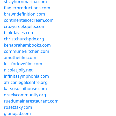
strayhornmarina.com
flaglerproductions.com
brawndefinition.com
continentalicecream.com
crazycreekquilts.com
binkdavies.com
christchurchpdx.org
kenabrahambooks.com
commune-kitchen.com
amuthefilm.com
lustforlovefilm.com
nicolasjolly.net
infinitasymphonia.com
africanlegalcentre.org
katsusushihouse.com
greelycommunity.org
ruedumainerestaurant.com
rosetzsky.com
glonojad.com