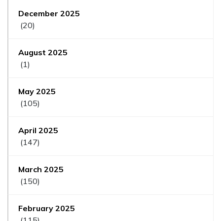
December 2025
(20)
August 2025
(1)
May 2025
(105)
April 2025
(147)
March 2025
(150)
February 2025
(115)