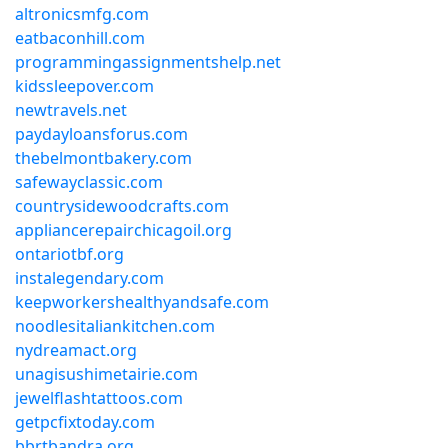
altronicsmfg.com
eatbaconhill.com
programmingassignmentshelp.net
kidssleepover.com
newtravels.net
paydayloansforus.com
thebelmontbakery.com
safewayclassic.com
countrysidewoodcrafts.com
appliancerepairchicagoil.org
ontariotbf.org
instalegendary.com
keepworkershealthyandsafe.com
noodlesitaliankitchen.com
nydreamact.org
unagisushimetairie.com
jewelflashtattoos.com
getpcfixtoday.com
bbrtbandra.org