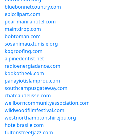
bluebonnetcountry.com
epicclipart.com
pearlmanilahotel.com
maintdrop.com
bobtoman.com
sosanimauxtunisie.org
kogroofing.com
alpinedentist.net
radioenergiadance.com
kookotheek.com
panayiotislamprou.com
southcampusgateway.com
chateaudelisse.com
wellborncommunityassociation.com
wildwoodfilmfestival.com
westnorthamptonshirejpu.org
hotelbrasile.com
fultonstreetjazz.com