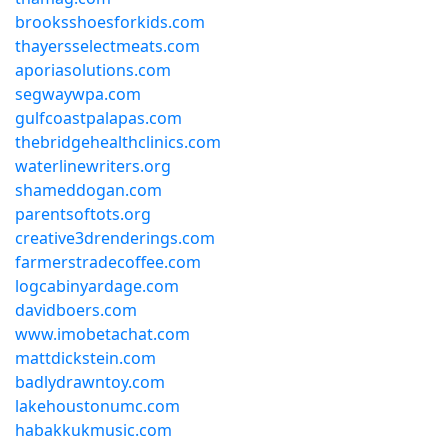
brooksshoesforkids.com
thayersselectmeats.com
aporiasolutions.com
segwaywpa.com
gulfcoastpalapas.com
thebridgehealthclinics.com
waterlinewriters.org
shameddogan.com
parentsoftots.org
creative3drenderings.com
farmerstradecoffee.com
logcabinyardage.com
davidboers.com
www.imobetachat.com
mattdickstein.com
badlydrawntoy.com
lakehoustonumc.com
habakkukmusic.com