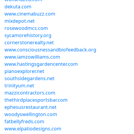
dekuta.com
www.cinemabuzz.com
mixdepot.net
rosewoodmcs.com
sycamorehistory.org
cornerstonerealty.net
www.consciousnessandbiofeedback.org
www.iamzowilliams.com
www.hastingsgardencenter.com
pianoexplorer.net
southsidegardens.net
trinityum.net
mazzicontractors.com
thethirdplacesportsbar.com
ephesusrestaurant.net
woodyswellington.com
fatbellyfreds.com
www.elpatiodesigns.com