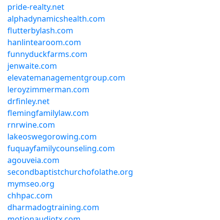
pride-realty.net
alphadynamicshealth.com
flutterbylash.com
hanlintearoom.com
funnyduckfarms.com
jenwaite.com
elevatemanagementgroup.com
leroyzimmerman.com
drfinley.net
flemingfamilylaw.com
rnrwine.com
lakeoswegorowing.com
fuquayfamilycounseling.com
agouveia.com
secondbaptistchurchofolathe.org
mymseo.org
chhpac.com
dharmadogtraining.com
motionaudiotx.com