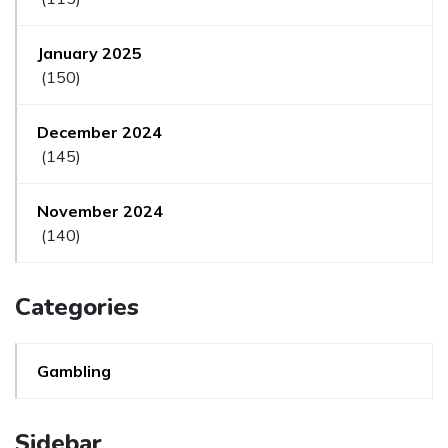
January 2025
(150)
December 2024
(145)
November 2024
(140)
Categories
Gambling
Sidebar