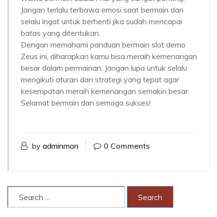
Jangan terlalu terbawa emosi saat bermain dan
selalu ingat untuk berhenti jika sudah mencapai
batas yang ditentukan.
Dengan memahami panduan bermain slot demo
Zeus ini, diharapkan kamu bisa meraih kemenangan
besar dalam permainan. Jangan lupa untuk selalu
mengikuti aturan dan strategi yang tepat agar
kesempatan meraih kemenangan semakin besar.
Selamat bermain dan semoga sukses!
by
adminmon
0 Comments