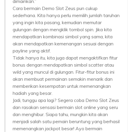
dimainkan.”
Cara bermain Demo Slot Zeus pun cukup
sederhana. Kita hanya perlu memilih jumlah taruhan
yang ingin kita pasang, kemudian memutar
gulungan dengan mengklik tombol spin. Jika kita
mendapatkan kombinasi simbol yang sama, kita
akan mendapatkan kemenangan sesuai dengan
payline yang aktif.
Tidak hanya itu, kita juga dapat mengaktifkan fitur
bonus dengan mendapatkan simbol scatter atau
wild yang muncul di gulungan. Fitur-fitur bonus ini
akan membuat permainan semakin menarik dan
memberikan kesempatan untuk memenangkan
hadiah yang besar.
Jadi, tunggu apa lagi? Segera coba Demo Slot Zeus
dan rasakan sensasi bermain slot online yang seru
dan menghibur. Siapa tahu, mungkin kita akan
menjadi salah satu pemain beruntung yang berhasil
memenangkan jackpot besar! Ayo bermain