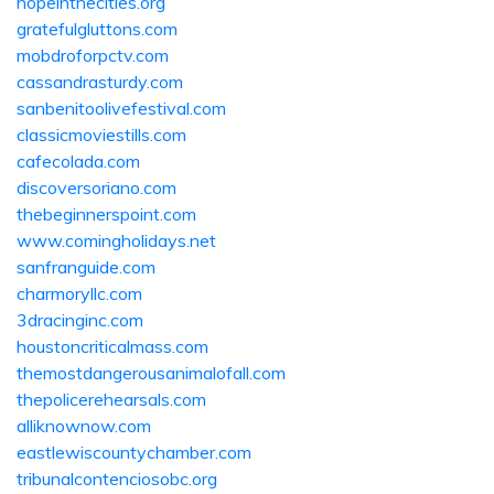
hopeinthecities.org
gratefulgluttons.com
mobdroforpctv.com
cassandrasturdy.com
sanbenitoolivefestival.com
classicmoviestills.com
cafecolada.com
discoversoriano.com
thebeginnerspoint.com
www.comingholidays.net
sanfranguide.com
charmoryllc.com
3dracinginc.com
houstoncriticalmass.com
themostdangerousanimalofall.com
thepolicerehearsals.com
alliknownow.com
eastlewiscountychamber.com
tribunalcontenciosobc.org