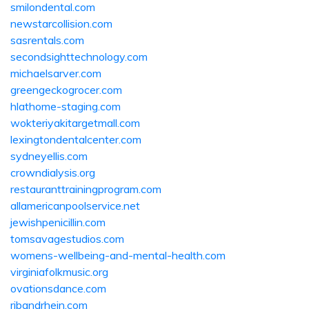
smilondental.com
newstarcollision.com
sasrentals.com
secondsighttechnology.com
michaelsarver.com
greengeckogrocer.com
hlathome-staging.com
wokteriyakitargetmall.com
lexingtondentalcenter.com
sydneyellis.com
crowndialysis.org
restauranttrainingprogram.com
allamericanpoolservice.net
jewishpenicillin.com
tomsavagestudios.com
womens-wellbeing-and-mental-health.com
virginiafolkmusic.org
ovationsdance.com
ribandrhein.com