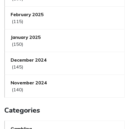
February 2025
(115)
January 2025
(150)
December 2024
(145)
November 2024
(140)
Categories
Gambling