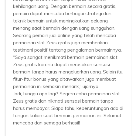
kehilangan uang. Dengan bermain secara gratis,
pemain dapat mencoba berbagai strategi dan
teknik bermain untuk meningkatkan peluang
menang saat bermain dengan uang sungguhan.
Seorang pemain judi online yang telah mencoba
permainan slot Zeus gratis juga memberikan
testimoni positif tentang pengalaman bermainnya.
“Saya sangat menikmati bermain permainan slot
Zeus gratis karena dapat merasakan sensasi
bermain tanpa harus mengeluarkan uang. Selain itu,
fitur-fitur bonus yang ditawarkan juga membuat
permainan ini semakin menarik,” ujarnya.
Jadi, tunggu apa lagi? Segera coba permainan slot
Zeus gratis dan nikmati sensasi bermain tanpa
harus membayar. Siapa tahu, keberuntungan ada di
tangan kalian saat bermain permainan ini. Selamat
mencoba dan semoga berhasil!