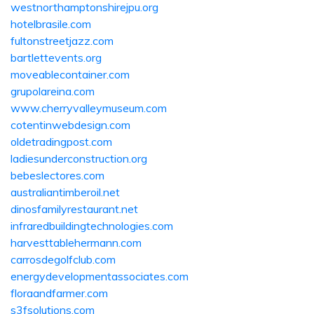
westnorthamptonshirejpu.org
hotelbrasile.com
fultonstreetjazz.com
bartlettevents.org
moveablecontainer.com
grupolareina.com
www.cherryvalleymuseum.com
cotentinwebdesign.com
oldetradingpost.com
ladiesunderconstruction.org
bebeslectores.com
australiantimberoil.net
dinosfamilyrestaurant.net
infraredbuildingtechnologies.com
harvesttablehermann.com
carrosdegolfclub.com
energydevelopmentassociates.com
floraandfarmer.com
s3fsolutions.com