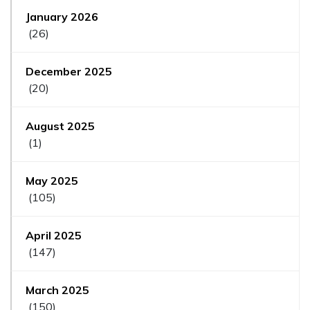
January 2026
(26)
December 2025
(20)
August 2025
(1)
May 2025
(105)
April 2025
(147)
March 2025
(150)