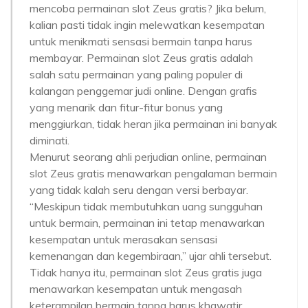
mencoba permainan slot Zeus gratis? Jika belum,
kalian pasti tidak ingin melewatkan kesempatan
untuk menikmati sensasi bermain tanpa harus
membayar. Permainan slot Zeus gratis adalah
salah satu permainan yang paling populer di
kalangan penggemar judi online. Dengan grafis
yang menarik dan fitur-fitur bonus yang
menggiurkan, tidak heran jika permainan ini banyak
diminati.
Menurut seorang ahli perjudian online, permainan
slot Zeus gratis menawarkan pengalaman bermain
yang tidak kalah seru dengan versi berbayar.
“Meskipun tidak membutuhkan uang sungguhan
untuk bermain, permainan ini tetap menawarkan
kesempatan untuk merasakan sensasi
kemenangan dan kegembiraan,” ujar ahli tersebut.
Tidak hanya itu, permainan slot Zeus gratis juga
menawarkan kesempatan untuk mengasah
keterampilan bermain tanpa harus khawatir