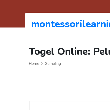
montessorilearni
Togel Online: Pe
Home
Gambling