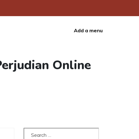
Add a menu
Perjudian Online