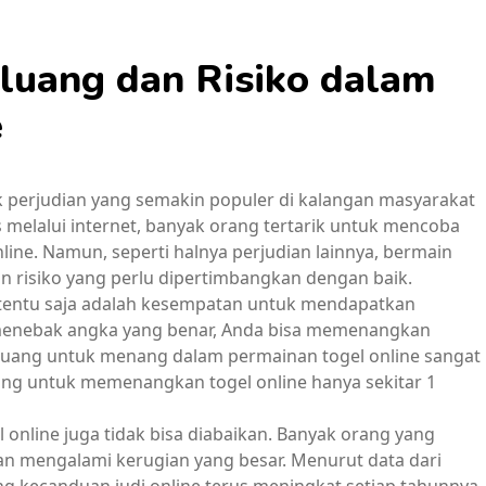
eluang dan Risiko dalam
e
uk perjudian yang semakin populer di kalangan masyarakat
melalui internet, banyak orang tertarik untuk mencoba
ine. Namun, seperti halnya perjudian lainnya, bermain
an risiko yang perlu dipertimbangkan dengan baik.
 tentu saja adalah kesempatan untuk mendapatkan
menebak angka yang benar, Anda bisa memenangkan
luang untuk menang dalam permainan togel online sangat
uang untuk memenangkan togel online hanya sekitar 1
el online juga tidak bisa diabaikan. Banyak orang yang
an mengalami kerugian yang besar. Menurut data dari