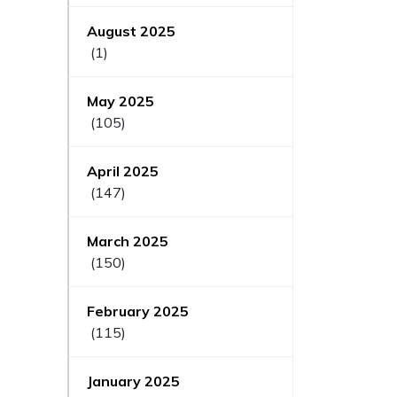
August 2025
(1)
May 2025
(105)
April 2025
(147)
March 2025
(150)
February 2025
(115)
January 2025