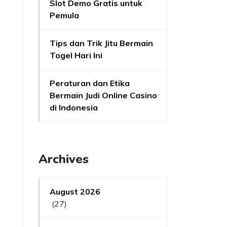
Slot Demo Gratis untuk
Pemula
Tips dan Trik Jitu Bermain
Togel Hari Ini
Peraturan dan Etika
Bermain Judi Online Casino
di Indonesia
Archives
August 2026
(27)