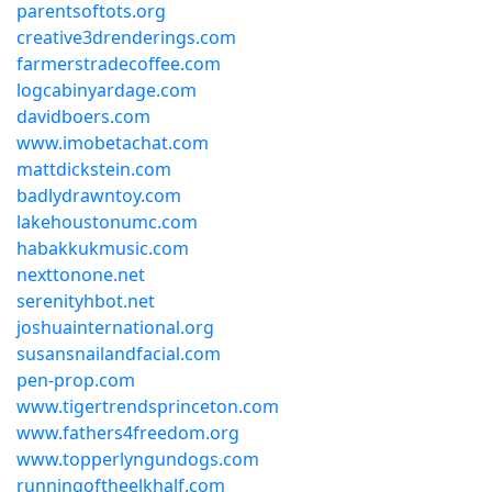
parentsoftots.org
creative3drenderings.com
farmerstradecoffee.com
logcabinyardage.com
davidboers.com
www.imobetachat.com
mattdickstein.com
badlydrawntoy.com
lakehoustonumc.com
habakkukmusic.com
nexttonone.net
serenityhbot.net
joshuainternational.org
susansnailandfacial.com
pen-prop.com
www.tigertrendsprinceton.com
www.fathers4freedom.org
www.topperlyngundogs.com
runningoftheelkhalf.com