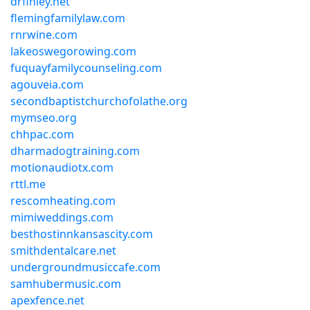
drfinley.net
flemingfamilylaw.com
rnrwine.com
lakeoswegorowing.com
fuquayfamilycounseling.com
agouveia.com
secondbaptistchurchofolathe.org
mymseo.org
chhpac.com
dharmadogtraining.com
motionaudiotx.com
rttl.me
rescomheating.com
mimiweddings.com
besthostinnkansascity.com
smithdentalcare.net
undergroundmusiccafe.com
samhubermusic.com
apexfence.net