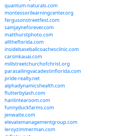
quantum-naturals.com
montessorilearningcenter.org
fergusonstreetfest.com
samjayneforever.com
matthurstphoto.com
alltheflorida.com
insidebaseballcoachesclinic.com
carsinkauai.com
millstreetchurchofchrist.org
parasailingvacadestinflorida.com
pride-realty.net
alphadynamicshealth.com
flutterbylash.com
hanlintearoom.com
funnyduckfarms.com
jenwaite.com
elevatemanagementgroup.com
leroyzimmerman.com