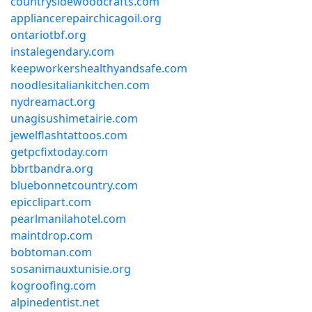
countrysidewoodcrafts.com
appliancerepairchicagoil.org
ontariotbf.org
instalegendary.com
keepworkershealthyandsafe.com
noodlesitaliankitchen.com
nydreamact.org
unagisushimetairie.com
jewelflashtattoos.com
getpcfixtoday.com
bbrtbandra.org
bluebonnetcountry.com
epicclipart.com
pearlmanilahotel.com
maintdrop.com
bobtoman.com
sosanimauxtunisie.org
kogroofing.com
alpinedentist.net