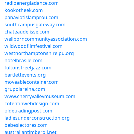
radioenergiadance.com
kookotheek.com
panayiotislamprou.com
southcampusgateway.com
chateaudelisse.com
wellborncommunityassociation.com
wildwoodfilmfestival.com
westnorthamptonshirejpu.org
hotelbrasile.com
fultonstreetjazz.com
bartlettevents.org
moveablecontainer.com
grupolareina.com
www.cherryvalleymuseum.com
cotentinwebdesign.com
oldetradingpost.com
ladiesunderconstruction.org
bebeslectores.com
australiantimberoil.net