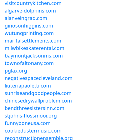
visitcountrykitchen.com
algarve-dolphins.com
alanveingrad.com
ginosonhiggins.com
wutungprinting.com
maritalsettlements.com
milwbikeskaterental.com
baymontjacksonms.com
townofaltonany.com
pglax.org
negativespacecleveland.com
liuteriapaoletti.com
sunriseandgoodpeople.com
chinesedrywallproblem.com
bendthreesistersinn.com
stjohns-flossmoor.org
funnyboneusa.com
cookiedustermusic.com
reconstructionensemble.org