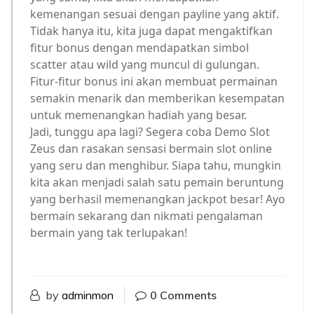
kemenangan sesuai dengan payline yang aktif.
Tidak hanya itu, kita juga dapat mengaktifkan
fitur bonus dengan mendapatkan simbol
scatter atau wild yang muncul di gulungan.
Fitur-fitur bonus ini akan membuat permainan
semakin menarik dan memberikan kesempatan
untuk memenangkan hadiah yang besar.
Jadi, tunggu apa lagi? Segera coba Demo Slot
Zeus dan rasakan sensasi bermain slot online
yang seru dan menghibur. Siapa tahu, mungkin
kita akan menjadi salah satu pemain beruntung
yang berhasil memenangkan jackpot besar! Ayo
bermain sekarang dan nikmati pengalaman
bermain yang tak terlupakan!
by
adminmon
0 Comments