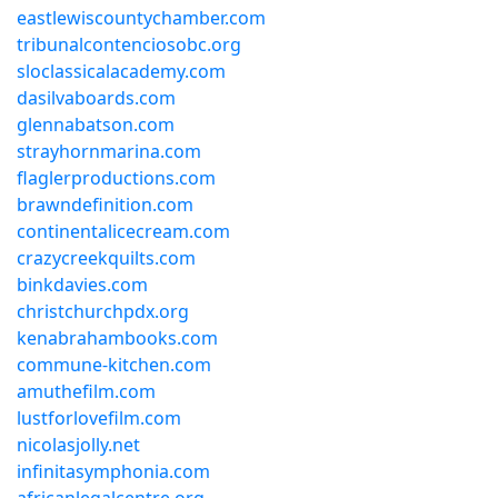
eastlewiscountychamber.com
tribunalcontenciosobc.org
sloclassicalacademy.com
dasilvaboards.com
glennabatson.com
strayhornmarina.com
flaglerproductions.com
brawndefinition.com
continentalicecream.com
crazycreekquilts.com
binkdavies.com
christchurchpdx.org
kenabrahambooks.com
commune-kitchen.com
amuthefilm.com
lustforlovefilm.com
nicolasjolly.net
infinitasymphonia.com