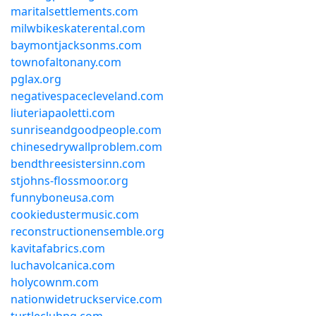
maritalsettlements.com
milwbikeskaterental.com
baymontjacksonms.com
townofaltonany.com
pglax.org
negativespacecleveland.com
liuteriapaoletti.com
sunriseandgoodpeople.com
chinesedrywallproblem.com
bendthreesistersinn.com
stjohns-flossmoor.org
funnyboneusa.com
cookiedustermusic.com
reconstructionensemble.org
kavitafabrics.com
luchavolcanica.com
holycownm.com
nationwidetruckservice.com