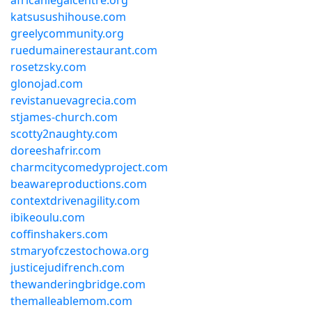
africanlegalcentre.org
katsusushihouse.com
greelycommunity.org
ruedumainerestaurant.com
rosetzsky.com
glonojad.com
revistanuevagrecia.com
stjames-church.com
scotty2naughty.com
doreeshafrir.com
charmcitycomedyproject.com
beawareproductions.com
contextdrivenagility.com
ibikeoulu.com
coffinshakers.com
stmaryofczestochowa.org
justicejudifrench.com
thewanderingbridge.com
themalleablemom.com