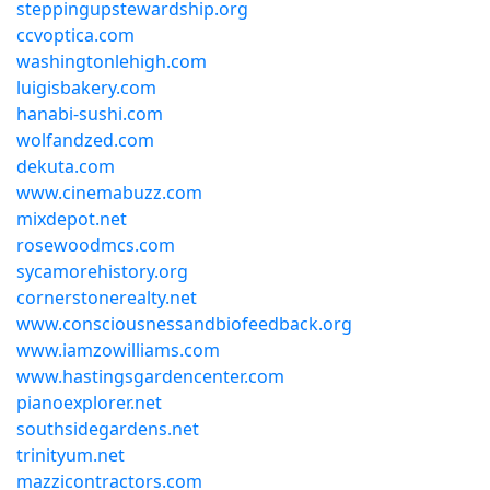
steppingupstewardship.org
ccvoptica.com
washingtonlehigh.com
luigisbakery.com
hanabi-sushi.com
wolfandzed.com
dekuta.com
www.cinemabuzz.com
mixdepot.net
rosewoodmcs.com
sycamorehistory.org
cornerstonerealty.net
www.consciousnessandbiofeedback.org
www.iamzowilliams.com
www.hastingsgardencenter.com
pianoexplorer.net
southsidegardens.net
trinityum.net
mazzicontractors.com