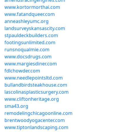
amendsracingengines.com
www.kortormorthai.com
www.fatandqueer.com
anneashleyumc.org
landsurveyskansascity.com
stpauldeckbuilders.com
footingsunlimited.com
runsnoqualmie.com
www.docsdrugs.com
www.margiesdiner.com
fdlchowder.com
www.needlepointsltd.com
bullandbirdsteakhouse.com
lascolinasplasticsurgery.com
www.cliftonheritage.org
sma43.org
remodelingchicagoonline.com
brentwoodyogacenter.com
www.tiptonlandscaping.com