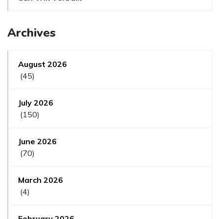
Archives
August 2026
(45)
July 2026
(150)
June 2026
(70)
March 2026
(4)
February 2026