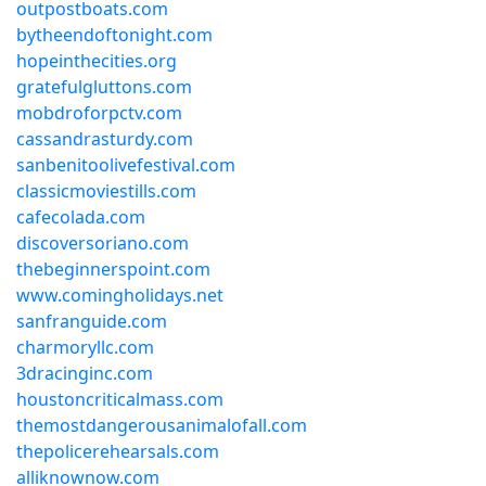
outpostboats.com
bytheendoftonight.com
hopeinthecities.org
gratefulgluttons.com
mobdroforpctv.com
cassandrasturdy.com
sanbenitoolivefestival.com
classicmoviestills.com
cafecolada.com
discoversoriano.com
thebeginnerspoint.com
www.comingholidays.net
sanfranguide.com
charmoryllc.com
3dracinginc.com
houstoncriticalmass.com
themostdangerousanimalofall.com
thepolicerehearsals.com
alliknownow.com