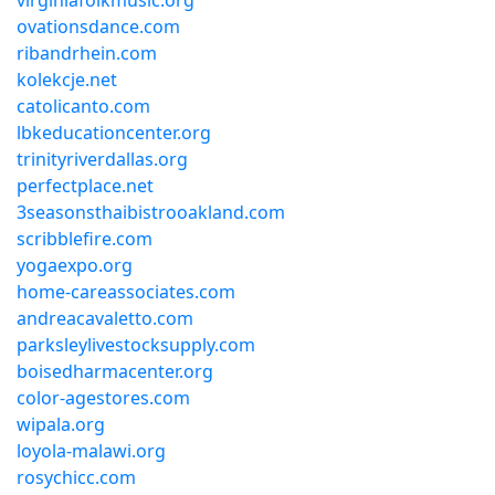
virginiafolkmusic.org
ovationsdance.com
ribandrhein.com
kolekcje.net
catolicanto.com
lbkeducationcenter.org
trinityriverdallas.org
perfectplace.net
3seasonsthaibistrooakland.com
scribblefire.com
yogaexpo.org
home-careassociates.com
andreacavaletto.com
parksleylivestocksupply.com
boisedharmacenter.org
color-agestores.com
wipala.org
loyola-malawi.org
rosychicc.com