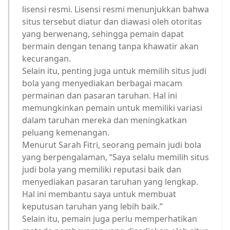
lisensi resmi. Lisensi resmi menunjukkan bahwa
situs tersebut diatur dan diawasi oleh otoritas
yang berwenang, sehingga pemain dapat
bermain dengan tenang tanpa khawatir akan
kecurangan.
Selain itu, penting juga untuk memilih situs judi
bola yang menyediakan berbagai macam
permainan dan pasaran taruhan. Hal ini
memungkinkan pemain untuk memiliki variasi
dalam taruhan mereka dan meningkatkan
peluang kemenangan.
Menurut Sarah Fitri, seorang pemain judi bola
yang berpengalaman, “Saya selalu memilih situs
judi bola yang memiliki reputasi baik dan
menyediakan pasaran taruhan yang lengkap.
Hal ini membantu saya untuk membuat
keputusan taruhan yang lebih baik.”
Selain itu, pemain juga perlu memperhatikan