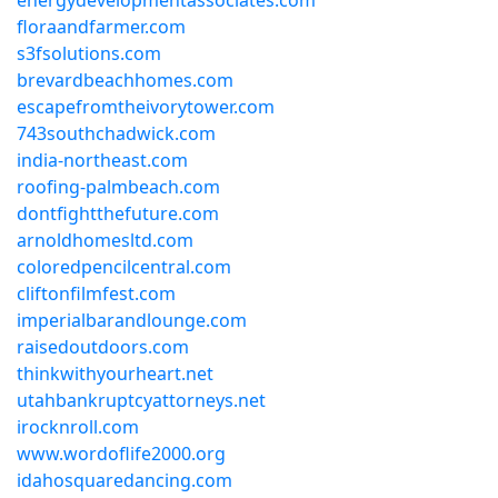
energydevelopmentassociates.com
floraandfarmer.com
s3fsolutions.com
brevardbeachhomes.com
escapefromtheivorytower.com
743southchadwick.com
india-northeast.com
roofing-palmbeach.com
dontfightthefuture.com
arnoldhomesltd.com
coloredpencilcentral.com
cliftonfilmfest.com
imperialbarandlounge.com
raisedoutdoors.com
thinkwithyourheart.net
utahbankruptcyattorneys.net
irocknroll.com
www.wordoflife2000.org
idahosquaredancing.com