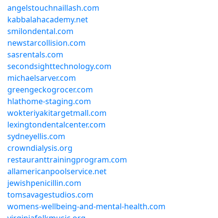
angelstouchnaillash.com
kabbalahacademy.net
smilondental.com
newstarcollision.com
sasrentals.com
secondsighttechnology.com
michaelsarver.com
greengeckogrocer.com
hlathome-staging.com
wokteriyakitargetmall.com
lexingtondentalcenter.com
sydneyellis.com
crowndialysis.org
restauranttrainingprogram.com
allamericanpoolservice.net
jewishpenicillin.com
tomsavagestudios.com
womens-wellbeing-and-mental-health.com