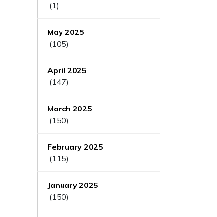
(1)
May 2025
(105)
April 2025
(147)
March 2025
(150)
February 2025
(115)
January 2025
(150)