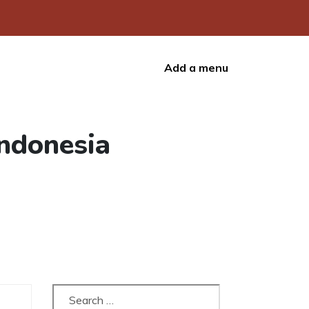
Add a menu
Indonesia