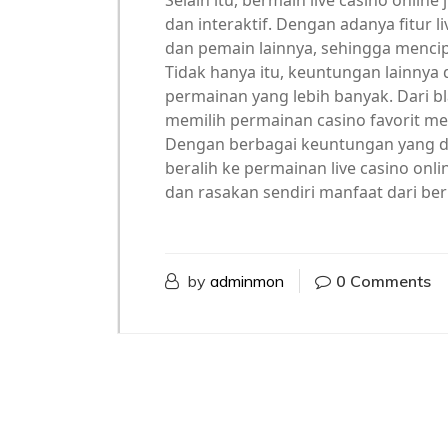
Selain itu, bermain live casino onli
dan interaktif. Dengan adanya fitur 
dan pemain lainnya, sehingga menci
Tidak hanya itu, keuntungan lainnya d
permainan yang lebih banyak. Dari bla
memilih permainan casino favorit me
Dengan berbagai keuntungan yang di
beralih ke permainan live casino on
dan rasakan sendiri manfaat dari ber
by
adminmon
0 Comments