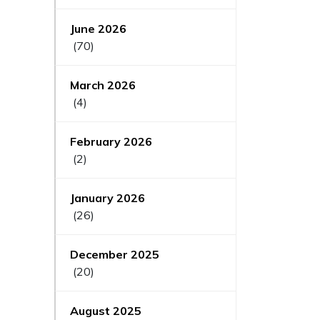
June 2026
(70)
March 2026
(4)
February 2026
(2)
January 2026
(26)
December 2025
(20)
August 2025