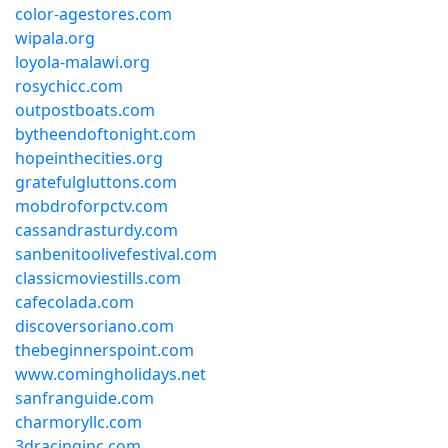
color-agestores.com
wipala.org
loyola-malawi.org
rosychicc.com
outpostboats.com
bytheendoftonight.com
hopeinthecities.org
gratefulgluttons.com
mobdroforpctv.com
cassandrasturdy.com
sanbenitoolivefestival.com
classicmoviestills.com
cafecolada.com
discoversoriano.com
thebeginnerspoint.com
www.comingholidays.net
sanfranguide.com
charmoryllc.com
3dracinginc.com