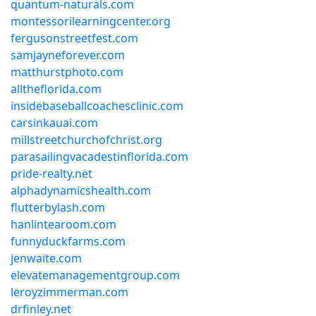
quantum-naturals.com
montessorilearningcenter.org
fergusonstreetfest.com
samjayneforever.com
matthurstphoto.com
alltheflorida.com
insidebaseballcoachesclinic.com
carsinkauai.com
millstreetchurchofchrist.org
parasailingvacadestinflorida.com
pride-realty.net
alphadynamicshealth.com
flutterbylash.com
hanlintearoom.com
funnyduckfarms.com
jenwaite.com
elevatemanagementgroup.com
leroyzimmerman.com
drfinley.net