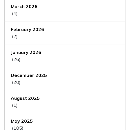
March 2026
(4)
February 2026
(2)
January 2026
(26)
December 2025
(20)
August 2025
(1)
May 2025
(105)