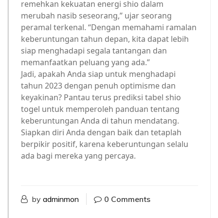
remehkan kekuatan energi shio dalam
merubah nasib seseorang,” ujar seorang
peramal terkenal. “Dengan memahami ramalan
keberuntungan tahun depan, kita dapat lebih
siap menghadapi segala tantangan dan
memanfaatkan peluang yang ada.”
Jadi, apakah Anda siap untuk menghadapi
tahun 2023 dengan penuh optimisme dan
keyakinan? Pantau terus prediksi tabel shio
togel untuk memperoleh panduan tentang
keberuntungan Anda di tahun mendatang.
Siapkan diri Anda dengan baik dan tetaplah
berpikir positif, karena keberuntungan selalu
ada bagi mereka yang percaya.
by
adminmon
0 Comments