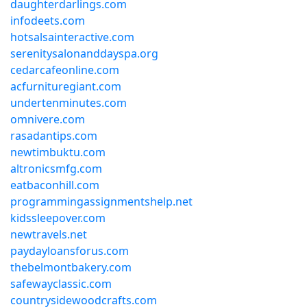
daughterdarlings.com
infodeets.com
hotsalsainteractive.com
serenitysalonanddayspa.org
cedarcafeonline.com
acfurnituregiant.com
undertenminutes.com
omnivere.com
rasadantips.com
newtimbuktu.com
altronicsmfg.com
eatbaconhill.com
programmingassignmentshelp.net
kidssleepover.com
newtravels.net
paydayloansforus.com
thebelmontbakery.com
safewayclassic.com
countrysidewoodcrafts.com