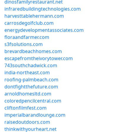
dinosfamilyrestaurant.net
infraredbuildingtechnologies.com
harvesttablehermann.com
carrosdegolfclub.com
energydevelopmentassociates.com
floraandfarmer.com
s3fsolutions.com
brevardbeachhomes.com
escapefromtheivorytower.com
743southchadwick.com
india-northeast.com
roofing-palmbeach.com
dontfightthefuture.com
arnoldhomesltd.com
coloredpencilcentral.com
cliftonfilmfest.com
imperialbarandlounge.com
raisedoutdoors.com
thinkwithyourheart.net