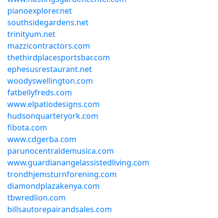
pianoexplorer.net
southsidegardens.net
trinityum.net
mazzicontractors.com
thethirdplacesportsbar.com
ephesusrestaurant.net
woodyswellington.com
fatbellyfreds.com
www.elpatiodesigns.com
hudsonquarteryork.com
fibota.com
www.cdgerba.com
parunocentraldemusica.com
www.guardianangelassistedliving.com
trondhjemsturnforening.com
diamondplazakenya.com
tbwredlion.com
billsautorepairandsales.com