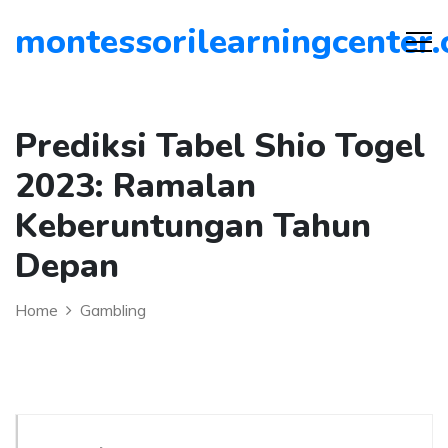
montessorilearningcenter.
Prediksi Tabel Shio Togel
2023: Ramalan
Keberuntungan Tahun
Depan
Home
Gambling