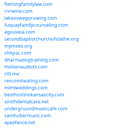
flemingfamilylaw.com
rnrwine.com
lakeoswegorowing.com
fuquayfamilycounseling.com
agouveia.com
secondbaptistchurchofolathe.org
mymseo.org
chhpac.com
dharmadogtraining.com
motionaudiotx.com
rttl.me
rescomheating.com
mimiweddings.com
besthostinnkansascity.com
smithdentalcare.net
undergroundmusiccafe.com
samhubermusic.com
apexfence.net