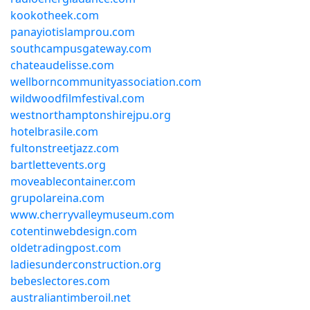
kookotheek.com
panayiotislamprou.com
southcampusgateway.com
chateaudelisse.com
wellborncommunityassociation.com
wildwoodfilmfestival.com
westnorthamptonshirejpu.org
hotelbrasile.com
fultonstreetjazz.com
bartlettevents.org
moveablecontainer.com
grupolareina.com
www.cherryvalleymuseum.com
cotentinwebdesign.com
oldetradingpost.com
ladiesunderconstruction.org
bebeslectores.com
australiantimberoil.net