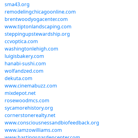
sma43.org
remodelingchicagoonline.com
brentwoodyogacenter.com
www.tiptonlandscaping.com
steppingupstewardship.org
ccvoptica.com
washingtonlehigh.com
luigisbakery.com
hanabi-sushi.com
wolfandzed.com
dekuta.com
www.cinemabuzz.com
mixdepot.net
rosewoodmcs.com
sycamorehistory.org
cornerstonerealty.net
www.consciousnessandbiofeedback.org
www.iamzowilliams.com
www.hastingsgardencenter.com