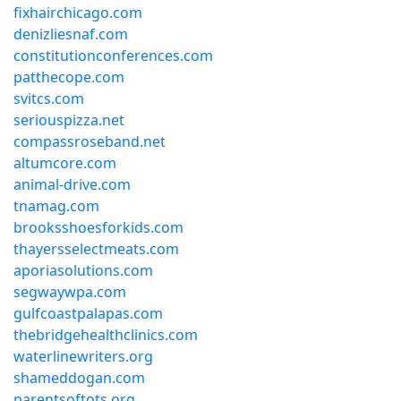
fixhairchicago.com
denizliesnaf.com
constitutionconferences.com
patthecope.com
svitcs.com
seriouspizza.net
compassroseband.net
altumcore.com
animal-drive.com
tnamag.com
brooksshoesforkids.com
thayersselectmeats.com
aporiasolutions.com
segwaywpa.com
gulfcoastpalapas.com
thebridgehealthclinics.com
waterlinewriters.org
shameddogan.com
parentsoftots.org