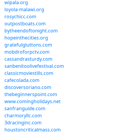
wipala.org
loyola-malawi.org
rosychicc.com
outpostboats.com
bytheendoftonight.com
hopeinthecities.org
gratefulgluttons.com
mobdroforpctv.com
cassandrasturdy.com
sanbenitoolivefestival.com
classicmoviestills.com
cafecolada.com
discoversoriano.com
thebeginnerspoint.com
www.comingholidays.net
sanfranguide.com
charmoryllc.com
3dracinginc.com
houstoncriticalmass.com