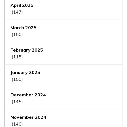
April 2025
(147)
March 2025
(150)
February 2025
(115)
January 2025
(150)
December 2024
(145)
November 2024
(140)