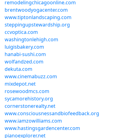
remodelingchicagoonline.com
brentwoodyogacenter.com
www.tiptonlandscaping.com
steppingupstewardship.org
ccvoptica.com
washingtonlehigh.com
luigisbakery.com
hanabi-sushi.com
wolfandzed.com
dekuta.com
www.cinemabuzz.com
mixdepot.net
rosewoodmcs.com
sycamorehistory.org
cornerstonerealty.net
www.consciousnessandbiofeedback.org
www.iamzowilliams.com
www.hastingsgardencenter.com
pianoexplorer.net