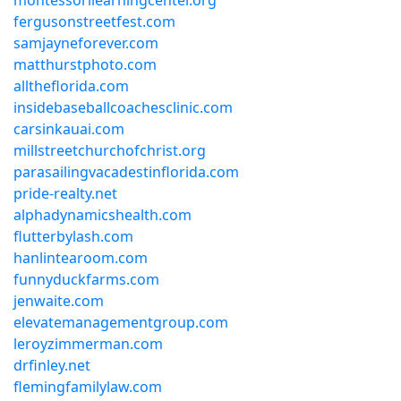
montessorilearningcenter.org
fergusonstreetfest.com
samjayneforever.com
matthurstphoto.com
alltheflorida.com
insidebaseballcoachesclinic.com
carsinkauai.com
millstreetchurchofchrist.org
parasailingvacadestinflorida.com
pride-realty.net
alphadynamicshealth.com
flutterbylash.com
hanlintearoom.com
funnyduckfarms.com
jenwaite.com
elevatemanagementgroup.com
leroyzimmerman.com
drfinley.net
flemingfamilylaw.com