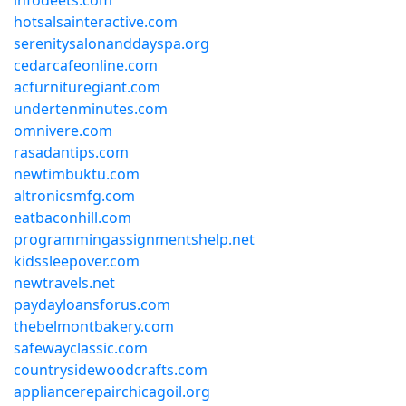
infodeets.com
hotsalsainteractive.com
serenitysalonanddayspa.org
cedarcafeonline.com
acfurnituregiant.com
undertenminutes.com
omnivere.com
rasadantips.com
newtimbuktu.com
altronicsmfg.com
eatbaconhill.com
programmingassignmentshelp.net
kidssleepover.com
newtravels.net
paydayloansforus.com
thebelmontbakery.com
safewayclassic.com
countrysidewoodcrafts.com
appliancerepairchicagoil.org