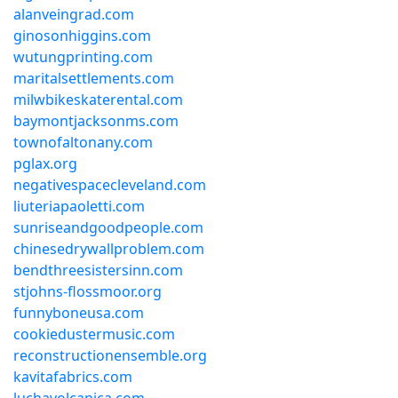
alanveingrad.com
ginosonhiggins.com
wutungprinting.com
maritalsettlements.com
milwbikeskaterental.com
baymontjacksonms.com
townofaltonany.com
pglax.org
negativespacecleveland.com
liuteriapaoletti.com
sunriseandgoodpeople.com
chinesedrywallproblem.com
bendthreesistersinn.com
stjohns-flossmoor.org
funnyboneusa.com
cookiedustermusic.com
reconstructionensemble.org
kavitafabrics.com