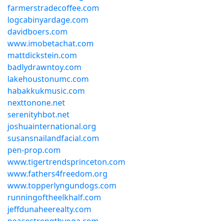
farmerstradecoffee.com
logcabinyardage.com
davidboers.com
www.imobetachat.com
mattdickstein.com
badlydrawntoy.com
lakehoustonumc.com
habakkukmusic.com
nexttonone.net
serenityhbot.net
joshuainternational.org
susansnailandfacial.com
pen-prop.com
www.tigertrendsprinceton.com
www.fathers4freedom.org
www.topperlyngundogs.com
runningoftheelkhalf.com
jeffdunaheerealty.com