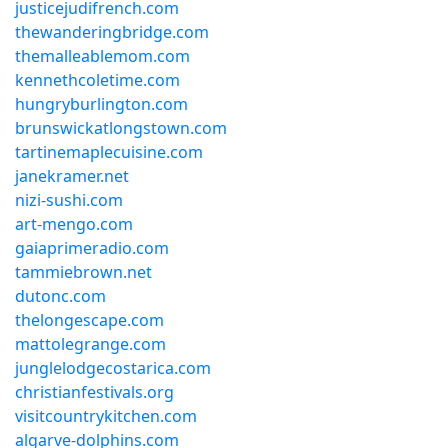
justicejudifrench.com
thewanderingbridge.com
themalleablemom.com
kennethcoletime.com
hungryburlington.com
brunswickatlongstown.com
tartinemaplecuisine.com
janekramer.net
nizi-sushi.com
art-mengo.com
gaiaprimeradio.com
tammiebrown.net
dutonc.com
thelongescape.com
mattolegrange.com
junglelodgecostarica.com
christianfestivals.org
visitcountrykitchen.com
algarve-dolphins.com