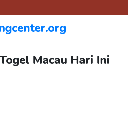
ngcenter.org
Togel Macau Hari Ini