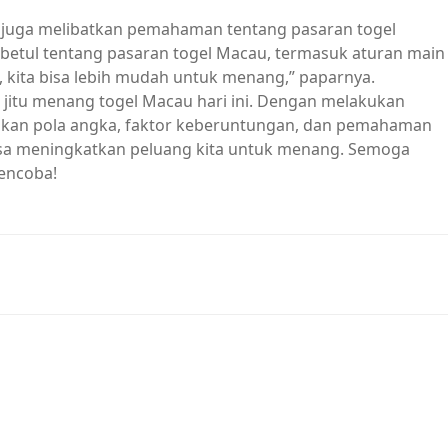
ni juga melibatkan pemahaman tentang pasaran togel
m betul tentang pasaran togel Macau, termasuk aturan main
 kita bisa lebih mudah untuk menang,” paparnya.
s jitu menang togel Macau hari ini. Dengan melakukan
ikan pola angka, faktor keberuntungan, dan pemahaman
bisa meningkatkan peluang kita untuk menang. Semoga
mencoba!