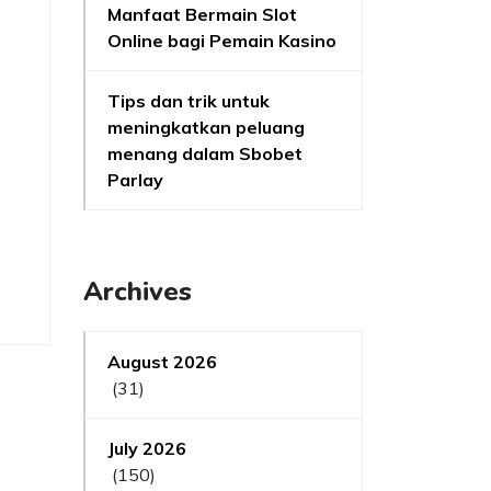
Manfaat Bermain Slot
Online bagi Pemain Kasino
Tips dan trik untuk
meningkatkan peluang
menang dalam Sbobet
Parlay
Archives
August 2026
(31)
July 2026
(150)