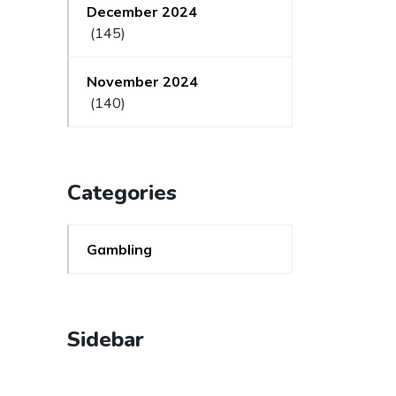
December 2024
(145)
November 2024
(140)
Categories
Gambling
Sidebar