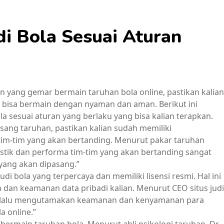
di Bola Sesuai Aturan
ian yang gemar bermain taruhan bola online, pastikan kalian
bisa bermain dengan nyaman dan aman. Berikut ini
la sesuai aturan yang berlaku yang bisa kalian terapkan.
ang taruhan, pastikan kalian sudah memiliki
im-tim yang akan bertanding. Menurut pakar taruhan
stik dan performa tim-tim yang akan bertanding sangat
yang akan dipasang.”
udi bola yang terpercaya dan memiliki lisensi resmi. Hal ini
dan keamanan data pribadi kalian. Menurut CEO situs judi
 selalu mengutamakan keamanan dan kenyamanan para
 online.”