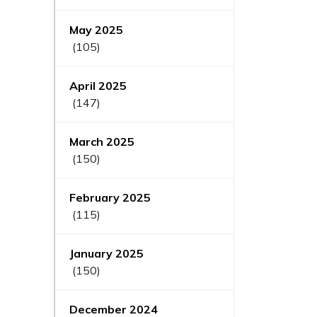
May 2025
(105)
April 2025
(147)
March 2025
(150)
February 2025
(115)
January 2025
(150)
December 2024