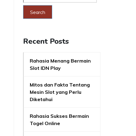
Recent Posts
Rahasia Menang Bermain
Slot IDN Play
Mitos dan Fakta Tentang
Mesin Slot yang Perlu
Diketahui
Rahasia Sukses Bermain
Togel Online