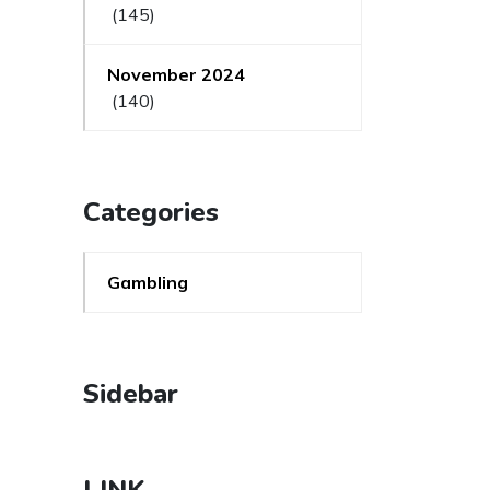
(145)
November 2024
(140)
Categories
Gambling
Sidebar