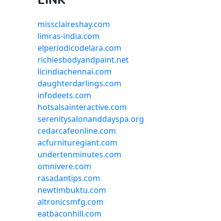
LINK
missclaireshay.com
limras-india.com
elperiodicodelara.com
richiesbodyandpaint.net
licindiachennai.com
daughterdarlings.com
infodeets.com
hotsalsainteractive.com
serenitysalonanddayspa.org
cedarcafeonline.com
acfurnituregiant.com
undertenminutes.com
omnivere.com
rasadantips.com
newtimbuktu.com
altronicsmfg.com
eatbaconhill.com