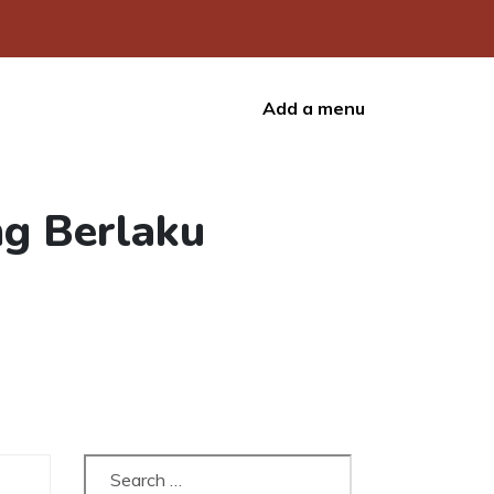
Add a menu
ng Berlaku