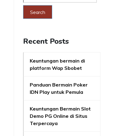
Recent Posts
Keuntungan bermain di
platform Wap Sbobet
Panduan Bermain Poker
IDN Play untuk Pemula
Keuntungan Bermain Slot
Demo PG Online di Situs
Terpercaya