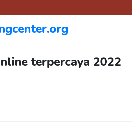
ngcenter.org
online terpercaya 2022