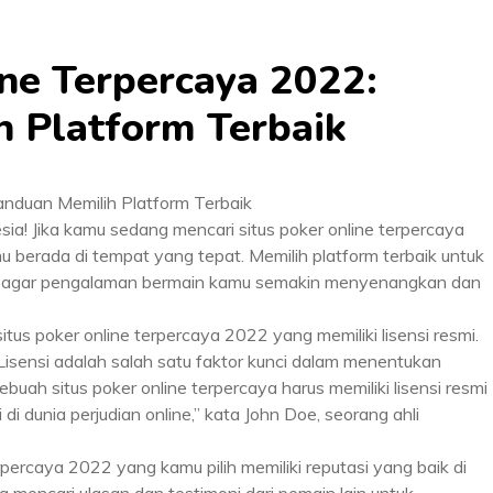
ine Terpercaya 2022:
 Platform Terbaik
anduan Memilih Platform Terbaik
esia! Jika kamu sedang mencari situs poker online terpercaya
 berada di tempat yang tepat. Memilih platform terbaik untuk
ng agar pengalaman bermain kamu semakin menyenangkan dan
us poker online terpercaya 2022 yang memiliki lisensi resmi.
, Lisensi adalah salah satu faktor kunci dalam menentukan
ebuah situs poker online terpercaya harus memiliki lisensi resmi
i dunia perjudian online,” kata John Doe, seorang ahli
terpercaya 2022 yang kamu pilih memiliki reputasi yang baik di