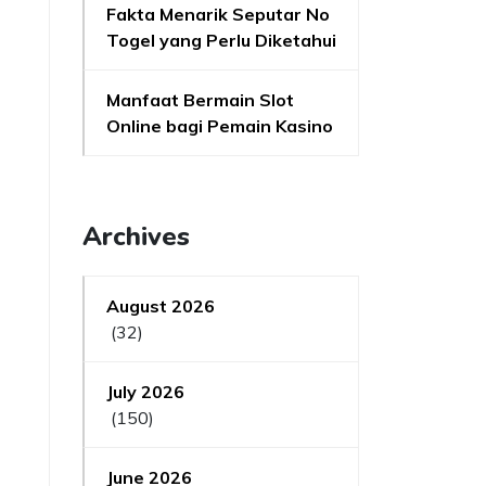
Fakta Menarik Seputar No
Togel yang Perlu Diketahui
Manfaat Bermain Slot
Online bagi Pemain Kasino
Archives
August 2026
(32)
July 2026
(150)
June 2026