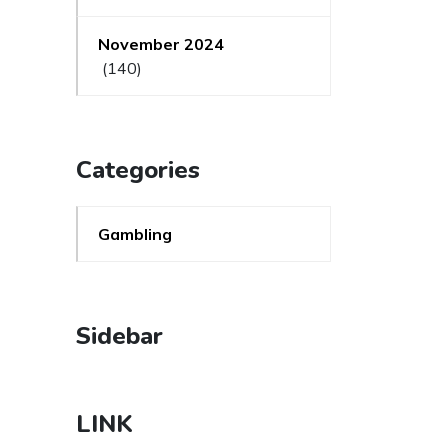
November 2024
(140)
Categories
Gambling
Sidebar
LINK