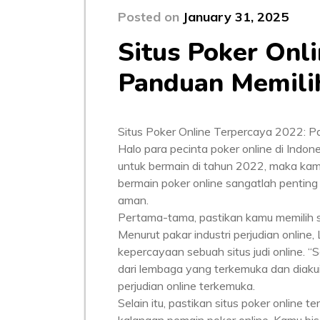
Posted on
January 31, 2025
Situs Poker Onl
Panduan Memilih
Situs Poker Online Terpercaya 2022: P
Halo para pecinta poker online di Indon
untuk bermain di tahun 2022, maka kamu
bermain poker online sangatlah penti
aman.
Pertama-tama, pastikan kamu memilih sit
Menurut pakar industri perjudian online
kepercayaan sebuah situs judi online. “S
dari lembaga yang terkemuka dan diakui d
perjudian online terkemuka.
Selain itu, pastikan situs poker online 