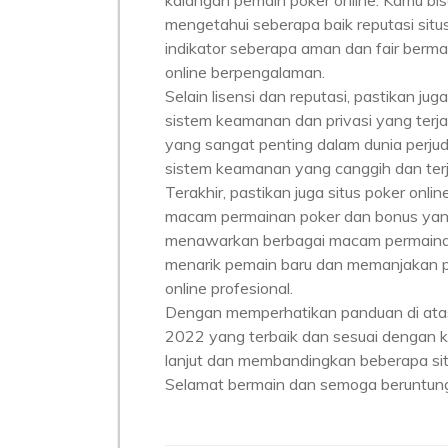
kalangan pemain poker online. Kamu bisa
mengetahui seberapa baik reputasi situs
indikator seberapa aman dan fair bermai
online berpengalaman.
Selain lisensi dan reputasi, pastikan ju
sistem keamanan dan privasi yang terja
yang sangat penting dalam dunia perjudia
sistem keamanan yang canggih dan terj
Terakhir, pastikan juga situs poker on
macam permainan poker dan bonus yang 
menawarkan berbagai macam permainan
menarik pemain baru dan memanjakan pe
online profesional.
Dengan memperhatikan panduan di atas,
2022 yang terbaik dan sesuai dengan k
lanjut dan membandingkan beberapa si
Selamat bermain dan semoga beruntun