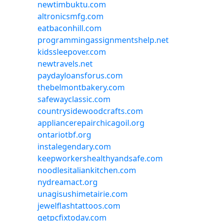
newtimbuktu.com
altronicsmfg.com
eatbaconhill.com
programmingassignmentshelp.net
kidssleepover.com
newtravels.net
paydayloansforus.com
thebelmontbakery.com
safewayclassic.com
countrysidewoodcrafts.com
appliancerepairchicagoil.org
ontariotbf.org
instalegendary.com
keepworkershealthyandsafe.com
noodlesitaliankitchen.com
nydreamact.org
unagisushimetairie.com
jewelflashtattoos.com
getpcfixtoday.com