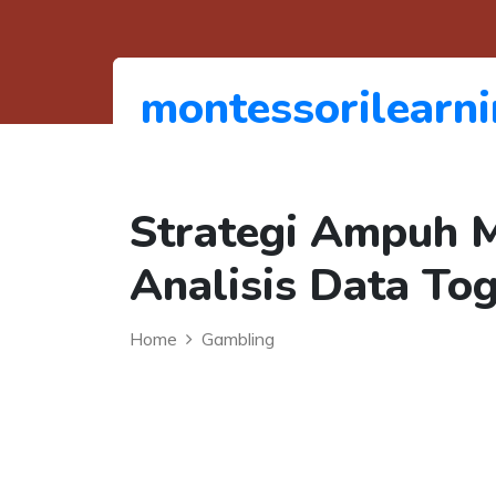
montessorilearni
Strategi Ampuh 
Analisis Data Tog
Home
Gambling