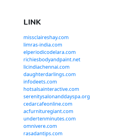
LINK
missclaireshay.com
limras-india.com
elperiodicodelara.com
richiesbodyandpaint.net
licindiachennai.com
daughterdarlings.com
infodeets.com
hotsalsainteractive.com
serenitysalonanddayspa.org
cedarcafeonline.com
acfurnituregiant.com
undertenminutes.com
omnivere.com
rasadantips.com