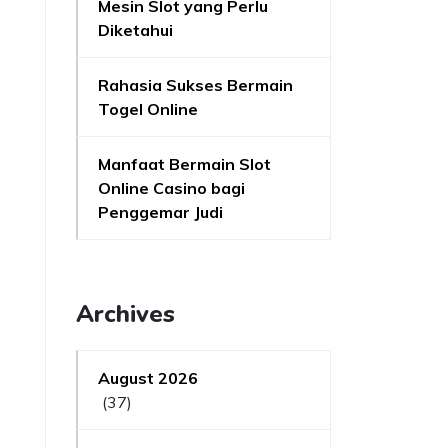
Mesin Slot yang Perlu
Diketahui
Rahasia Sukses Bermain
Togel Online
Manfaat Bermain Slot
Online Casino bagi
Penggemar Judi
Archives
August 2026
(37)