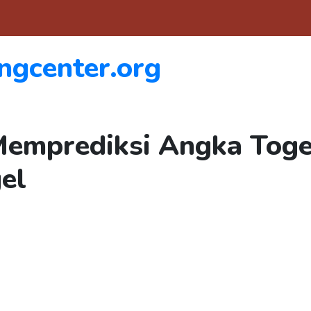
ngcenter.org
Memprediksi Angka Toge
el