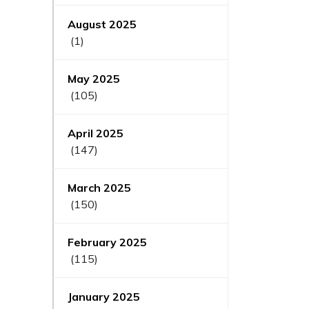
August 2025
(1)
May 2025
(105)
April 2025
(147)
March 2025
(150)
February 2025
(115)
January 2025