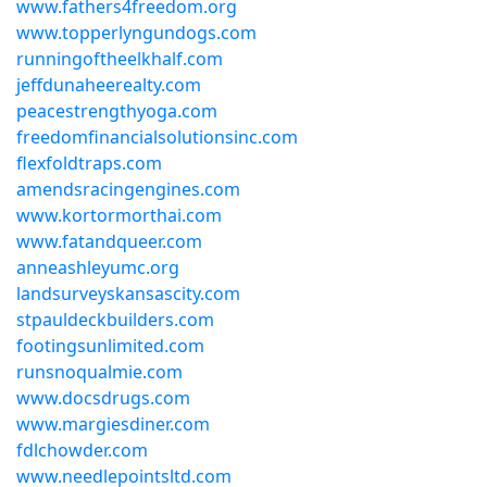
www.fathers4freedom.org
www.topperlyngundogs.com
runningoftheelkhalf.com
jeffdunaheerealty.com
peacestrengthyoga.com
freedomfinancialsolutionsinc.com
flexfoldtraps.com
amendsracingengines.com
www.kortormorthai.com
www.fatandqueer.com
anneashleyumc.org
landsurveyskansascity.com
stpauldeckbuilders.com
footingsunlimited.com
runsnoqualmie.com
www.docsdrugs.com
www.margiesdiner.com
fdlchowder.com
www.needlepointsltd.com