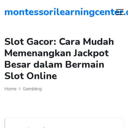
montessorilearningcenter.
Slot Gacor: Cara Mudah
Memenangkan Jackpot
Besar dalam Bermain
Slot Online
Home
Gambling