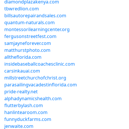
diamondplazakenya.com
tbwredlion.com
billsautorepairandsales.com
quantum-naturals.com
montessorilearningcenter.org
fergusonstreetfest.com
samjayneforever.com
matthurstphoto.com
alltheflorida.com
insidebaseballcoachesclinic.com
carsinkauai.com
millstreetchurchofchrist.org
parasailingvacadestinflorida.com
pride-realty.net
alphadynamicshealth.com
flutterbylash.com
hanlintearoom.com
funnyduckfarms.com
jenwaite.com