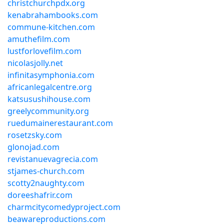
christchurchpdx.org
kenabrahambooks.com
commune-kitchen.com
amuthefilm.com
lustforlovefilm.com
nicolasjolly.net
infinitasymphonia.com
africanlegalcentre.org
katsusushihouse.com
greelycommunity.org
ruedumainerestaurant.com
rosetzsky.com
glonojad.com
revistanuevagrecia.com
stjames-church.com
scotty2naughty.com
doreeshafrir.com
charmcitycomedyproject.com
beawareproductions.com