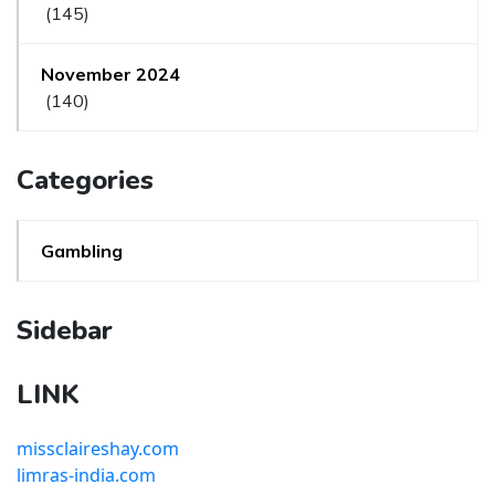
(145)
November 2024
(140)
Categories
Gambling
Sidebar
LINK
missclaireshay.com
limras-india.com