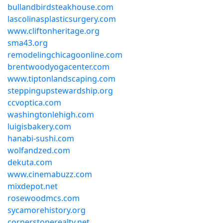
bullandbirdsteakhouse.com
lascolinasplasticsurgery.com
www.cliftonheritage.org
sma43.org
remodelingchicagoonline.com
brentwoodyogacenter.com
www.tiptonlandscaping.com
steppingupstewardship.org
ccvoptica.com
washingtonlehigh.com
luigisbakery.com
hanabi-sushi.com
wolfandzed.com
dekuta.com
www.cinemabuzz.com
mixdepot.net
rosewoodmcs.com
sycamorehistory.org
cornerstonerealty.net