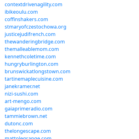
contextdrivenagility.com
ibikeoulu.com
coffinshakers.com
stmaryofczestochowa.org
justicejudifrench.com
thewanderingbridge.com
themalleablemom.com
kennethcoletime.com
hungryburlington.com
brunswickatlongstown.com
tartinemaplecuisine.com
janekramer.net
nizi-sushi.com
art-mengo.com
gaiaprimeradio.com
tammiebrown.net
dutonc.com
thelongescape.com
mattolegrange.com