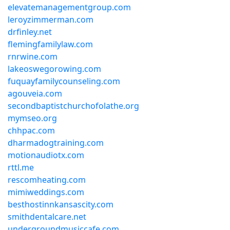
elevatemanagementgroup.com
leroyzimmerman.com
drfinley.net
flemingfamilylaw.com
rnrwine.com
lakeoswegorowing.com
fuquayfamilycounseling.com
agouveia.com
secondbaptistchurchofolathe.org
mymseo.org
chhpac.com
dharmadogtraining.com
motionaudiotx.com
rttl.me
rescomheating.com
mimiweddings.com
besthostinnkansascity.com
smithdentalcare.net
undergroundmusiccafe.com