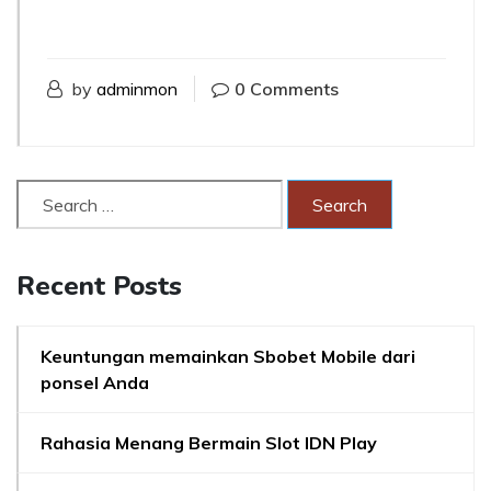
by
adminmon
0 Comments
Recent Posts
Keuntungan memainkan Sbobet Mobile dari
ponsel Anda
Rahasia Menang Bermain Slot IDN Play