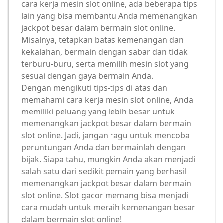
cara kerja mesin slot online, ada beberapa tips
lain yang bisa membantu Anda memenangkan
jackpot besar dalam bermain slot online.
Misalnya, tetapkan batas kemenangan dan
kekalahan, bermain dengan sabar dan tidak
terburu-buru, serta memilih mesin slot yang
sesuai dengan gaya bermain Anda.
Dengan mengikuti tips-tips di atas dan
memahami cara kerja mesin slot online, Anda
memiliki peluang yang lebih besar untuk
memenangkan jackpot besar dalam bermain
slot online. Jadi, jangan ragu untuk mencoba
peruntungan Anda dan bermainlah dengan
bijak. Siapa tahu, mungkin Anda akan menjadi
salah satu dari sedikit pemain yang berhasil
memenangkan jackpot besar dalam bermain
slot online. Slot gacor memang bisa menjadi
cara mudah untuk meraih kemenangan besar
dalam bermain slot online!