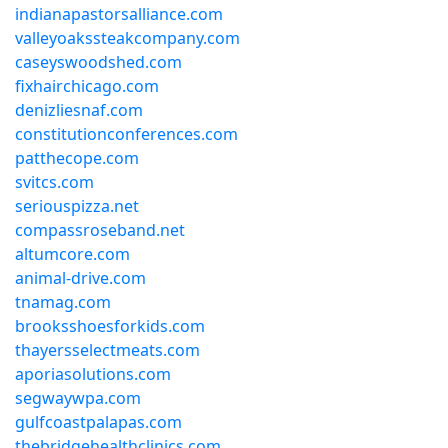
indianapastorsalliance.com
valleyoakssteakcompany.com
caseyswoodshed.com
fixhairchicago.com
denizliesnaf.com
constitutionconferences.com
patthecope.com
svitcs.com
seriouspizza.net
compassroseband.net
altumcore.com
animal-drive.com
tnamag.com
brooksshoesforkids.com
thayersselectmeats.com
aporiasolutions.com
segwaywpa.com
gulfcoastpalapas.com
thebridgehealthclinics.com