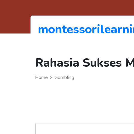
montessorilearni
Rahasia Sukses M
Home
Gambling