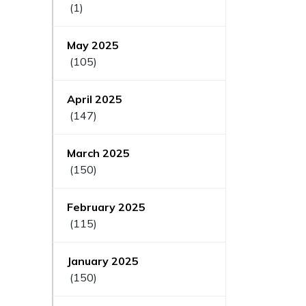
(1)
May 2025
(105)
April 2025
(147)
March 2025
(150)
February 2025
(115)
January 2025
(150)