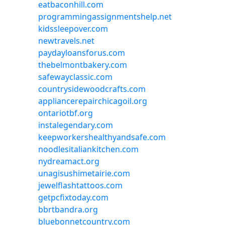
eatbaconhill.com
programmingassignmentshelp.net
kidssleepover.com
newtravels.net
paydayloansforus.com
thebelmontbakery.com
safewayclassic.com
countrysidewoodcrafts.com
appliancerepairchicagoil.org
ontariotbf.org
instalegendary.com
keepworkershealthyandsafe.com
noodlesitaliankitchen.com
nydreamact.org
unagisushimetairie.com
jewelflashtattoos.com
getpcfixtoday.com
bbrtbandra.org
bluebonnetcountry.com