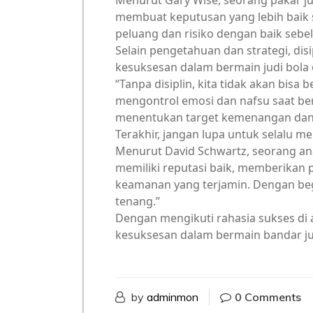
Menurut Gary Wise, seorang pakar ju
membuat keputusan yang lebih baik sa
peluang dan risiko dengan baik seb
Selain pengetahuan dan strategi, di
kesuksesan dalam bermain judi bola o
“Tanpa disiplin, kita tidak akan bisa 
mengontrol emosi dan nafsu saat ber
menentukan target kemenangan dan 
Terakhir, jangan lupa untuk selalu me
Menurut David Schwartz, seorang anali
memiliki reputasi baik, memberikan
keamanan yang terjamin. Dengan begi
tenang.”
Dengan mengikuti rahasia sukses di 
kesuksesan dalam bermain bandar ju
by
adminmon
0 Comments