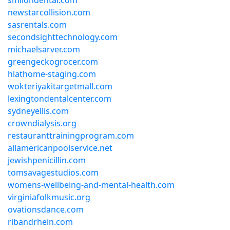
smilondental.com
newstarcollision.com
sasrentals.com
secondsighttechnology.com
michaelsarver.com
greengeckogrocer.com
hlathome-staging.com
wokteriyakitargetmall.com
lexingtondentalcenter.com
sydneyellis.com
crowndialysis.org
restauranttrainingprogram.com
allamericanpoolservice.net
jewishpenicillin.com
tomsavagestudios.com
womens-wellbeing-and-mental-health.com
virginiafolkmusic.org
ovationsdance.com
ribandrhein.com