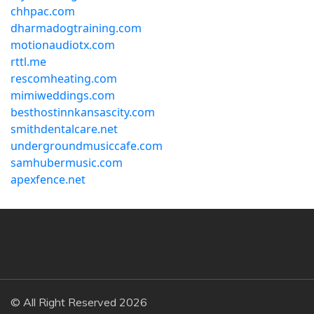
chhpac.com
dharmadogtraining.com
motionaudiotx.com
rttl.me
rescomheating.com
mimiweddings.com
besthostinnkansascity.com
smithdentalcare.net
undergroundmusiccafe.com
samhubermusic.com
apexfence.net
© All Right Reserved 2026