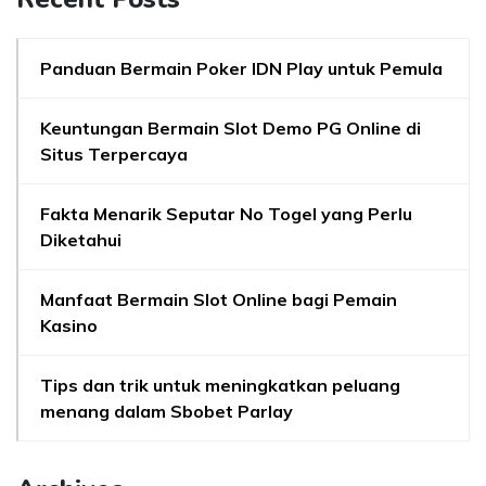
Panduan Bermain Poker IDN Play untuk Pemula
Keuntungan Bermain Slot Demo PG Online di
Situs Terpercaya
Fakta Menarik Seputar No Togel yang Perlu
Diketahui
Manfaat Bermain Slot Online bagi Pemain
Kasino
Tips dan trik untuk meningkatkan peluang
menang dalam Sbobet Parlay