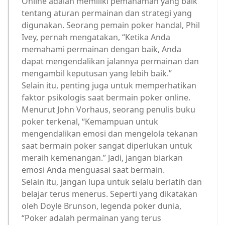
Online adalah memiliki pemahaman yang baik
tentang aturan permainan dan strategi yang
digunakan. Seorang pemain poker handal, Phil
Ivey, pernah mengatakan, “Ketika Anda
memahami permainan dengan baik, Anda
dapat mengendalikan jalannya permainan dan
mengambil keputusan yang lebih baik.”
Selain itu, penting juga untuk memperhatikan
faktor psikologis saat bermain poker online.
Menurut John Vorhaus, seorang penulis buku
poker terkenal, “Kemampuan untuk
mengendalikan emosi dan mengelola tekanan
saat bermain poker sangat diperlukan untuk
meraih kemenangan.” Jadi, jangan biarkan
emosi Anda menguasai saat bermain.
Selain itu, jangan lupa untuk selalu berlatih dan
belajar terus menerus. Seperti yang dikatakan
oleh Doyle Brunson, legenda poker dunia,
“Poker adalah permainan yang terus