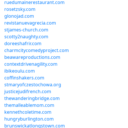
ruedumainerestaurant.com
rosetzsky.com
glonojad.com
revistanuevagrecia.com
stjames-church.com
scotty2naughty.com
doreeshafrir.com
charmcitycomedyproject.com
beawareproductions.com
contextdrivenagility.com
ibikeoulu.com
coffinshakers.com
stmaryofczestochowa.org
justicejudifrench.com
thewanderingbridge.com
themalleablemom.com
kennethcoletime.com
hungryburlington.com
brunswickatlongstown.com