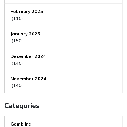
February 2025
(115)
January 2025
(150)
December 2024
(145)
November 2024
(140)
Categories
Gambling