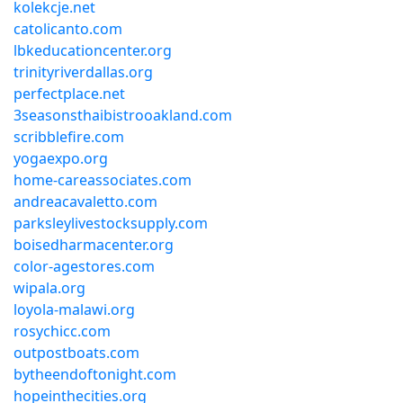
kolekcje.net
catolicanto.com
lbkeducationcenter.org
trinityriverdallas.org
perfectplace.net
3seasonsthaibistrooakland.com
scribblefire.com
yogaexpo.org
home-careassociates.com
andreacavaletto.com
parksleylivestocksupply.com
boisedharmacenter.org
color-agestores.com
wipala.org
loyola-malawi.org
rosychicc.com
outpostboats.com
bytheendoftonight.com
hopeinthecities.org