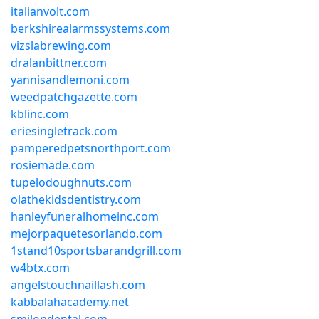
italianvolt.com
berkshirealarmssystems.com
vizslabrewing.com
dralanbittner.com
yannisandlemoni.com
weedpatchgazette.com
kblinc.com
eriesingletrack.com
pamperedpetsnorthport.com
rosiemade.com
tupelodoughnuts.com
olathekidsdentistry.com
hanleyfuneralhomeinc.com
mejorpaquetesorlando.com
1stand10sportsbarandgrill.com
w4btx.com
angelstouchnaillash.com
kabbalahacademy.net