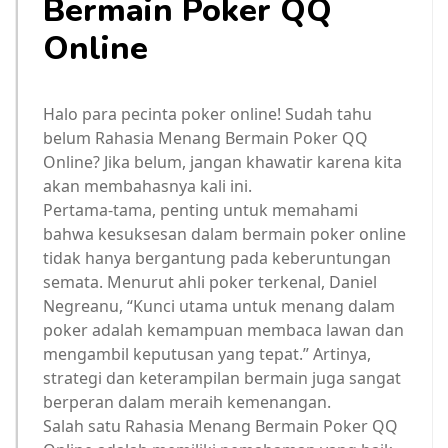
Bermain Poker QQ
Online
Halo para pecinta poker online! Sudah tahu
belum Rahasia Menang Bermain Poker QQ
Online? Jika belum, jangan khawatir karena kita
akan membahasnya kali ini.
Pertama-tama, penting untuk memahami
bahwa kesuksesan dalam bermain poker online
tidak hanya bergantung pada keberuntungan
semata. Menurut ahli poker terkenal, Daniel
Negreanu, “Kunci utama untuk menang dalam
poker adalah kemampuan membaca lawan dan
mengambil keputusan yang tepat.” Artinya,
strategi dan keterampilan bermain juga sangat
berperan dalam meraih kemenangan.
Salah satu Rahasia Menang Bermain Poker QQ