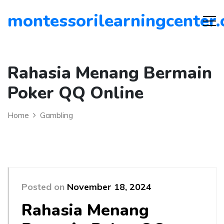
montessorilearningcenter.
Rahasia Menang Bermain
Poker QQ Online
Home
Gambling
Posted on
November 18, 2024
Rahasia Menang