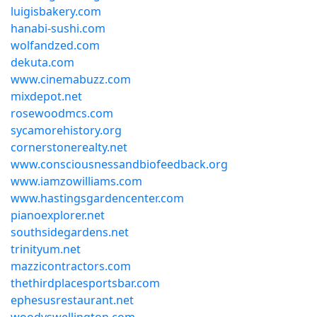
luigisbakery.com
hanabi-sushi.com
wolfandzed.com
dekuta.com
www.cinemabuzz.com
mixdepot.net
rosewoodmcs.com
sycamorehistory.org
cornerstonerealty.net
www.consciousnessandbiofeedback.org
www.iamzowilliams.com
www.hastingsgardencenter.com
pianoexplorer.net
southsidegardens.net
trinityum.net
mazzicontractors.com
thethirdplacesportsbar.com
ephesusrestaurant.net