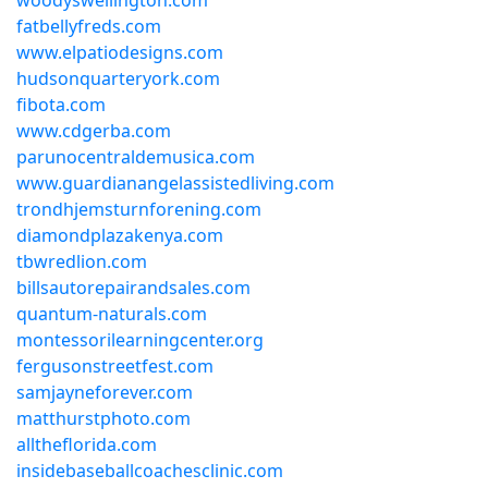
woodyswellington.com
fatbellyfreds.com
www.elpatiodesigns.com
hudsonquarteryork.com
fibota.com
www.cdgerba.com
parunocentraldemusica.com
www.guardianangelassistedliving.com
trondhjemsturnforening.com
diamondplazakenya.com
tbwredlion.com
billsautorepairandsales.com
quantum-naturals.com
montessorilearningcenter.org
fergusonstreetfest.com
samjayneforever.com
matthurstphoto.com
alltheflorida.com
insidebaseballcoachesclinic.com