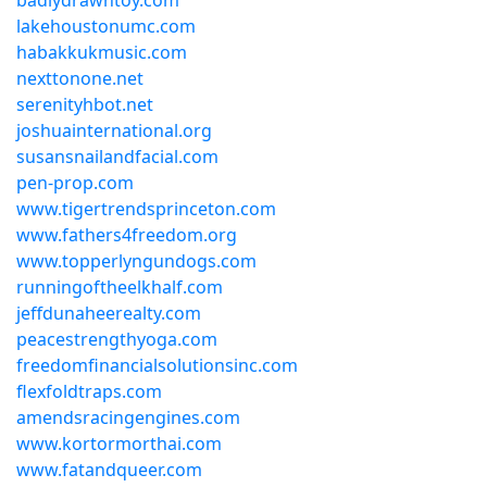
badlydrawntoy.com
lakehoustonumc.com
habakkukmusic.com
nexttonone.net
serenityhbot.net
joshuainternational.org
susansnailandfacial.com
pen-prop.com
www.tigertrendsprinceton.com
www.fathers4freedom.org
www.topperlyngundogs.com
runningoftheelkhalf.com
jeffdunaheerealty.com
peacestrengthyoga.com
freedomfinancialsolutionsinc.com
flexfoldtraps.com
amendsracingengines.com
www.kortormorthai.com
www.fatandqueer.com