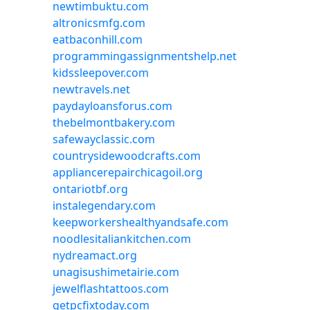
newtimbuktu.com
altronicsmfg.com
eatbaconhill.com
programmingassignmentshelp.net
kidssleepover.com
newtravels.net
paydayloansforus.com
thebelmontbakery.com
safewayclassic.com
countrysidewoodcrafts.com
appliancerepairchicagoil.org
ontariotbf.org
instalegendary.com
keepworkershealthyandsafe.com
noodlesitaliankitchen.com
nydreamact.org
unagisushimetairie.com
jewelflashtattoos.com
getpcfixtoday.com