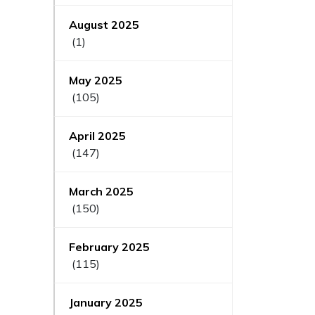
August 2025
(1)
May 2025
(105)
April 2025
(147)
March 2025
(150)
February 2025
(115)
January 2025