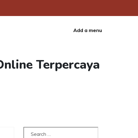
Add a menu
nline Terpercaya