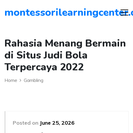
montessorilearningcenter.
Rahasia Menang Bermain
di Situs Judi Bola
Terpercaya 2022
Home
Gambling
Posted on
June 25, 2026