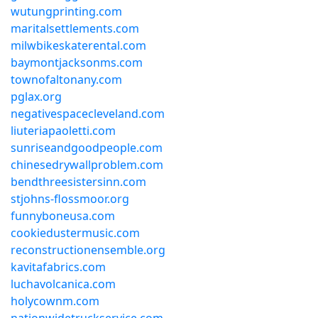
wutungprinting.com
maritalsettlements.com
milwbikeskaterental.com
baymontjacksonms.com
townofaltonany.com
pglax.org
negativespacecleveland.com
liuteriapaoletti.com
sunriseandgoodpeople.com
chinesedrywallproblem.com
bendthreesistersinn.com
stjohns-flossmoor.org
funnyboneusa.com
cookiedustermusic.com
reconstructionensemble.org
kavitafabrics.com
luchavolcanica.com
holycownm.com