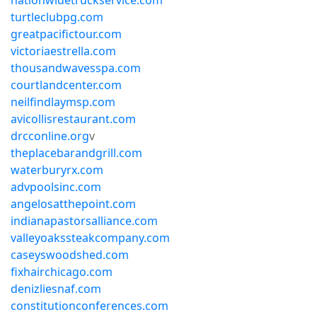
nationwidetruckservice.com
turtleclubpg.com
greatpacifictour.com
victoriaestrella.com
thousandwavesspa.com
courtlandcenter.com
neilfindlaymsp.com
avicollisrestaurant.com
drcconline.org
v
theplacebarandgrill.com
waterburyrx.com
advpoolsinc.com
angelosatthepoint.com
indianapastorsalliance.com
valleyoakssteakcompany.com
caseyswoodshed.com
fixhairchicago.com
denizliesnaf.com
constitutionconferences.com