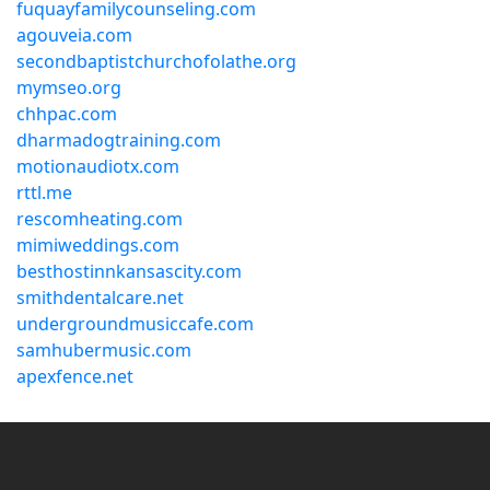
fuquayfamilycounseling.com
agouveia.com
secondbaptistchurchofolathe.org
mymseo.org
chhpac.com
dharmadogtraining.com
motionaudiotx.com
rttl.me
rescomheating.com
mimiweddings.com
besthostinnkansascity.com
smithdentalcare.net
undergroundmusiccafe.com
samhubermusic.com
apexfence.net