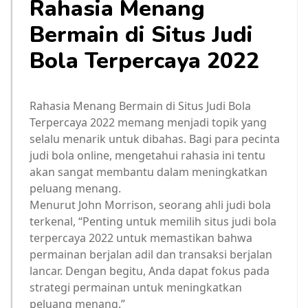
Rahasia Menang
Bermain di Situs Judi
Bola Terpercaya 2022
Rahasia Menang Bermain di Situs Judi Bola
Terpercaya 2022 memang menjadi topik yang
selalu menarik untuk dibahas. Bagi para pecinta
judi bola online, mengetahui rahasia ini tentu
akan sangat membantu dalam meningkatkan
peluang menang.
Menurut John Morrison, seorang ahli judi bola
terkenal, “Penting untuk memilih situs judi bola
terpercaya 2022 untuk memastikan bahwa
permainan berjalan adil dan transaksi berjalan
lancar. Dengan begitu, Anda dapat fokus pada
strategi permainan untuk meningkatkan
peluang menang.”