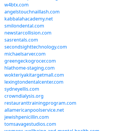
w4btx.com
angelstouchnaillash.com
kabbalahacademy.net
smilondental.com
newstarcollision.com
sasrentals.com
secondsighttechnology.com
michaelsarver.com
greengeckogrocer.com
hlathome-staging.com
wokteriyakitargetmall.com
lexingtondentalcenter.com
sydneyellis.com
crowndialysis.org
restauranttrainingprogram.com
allamericanpoolservice.net
jewishpenicillin.com
tomsavagestudios.com