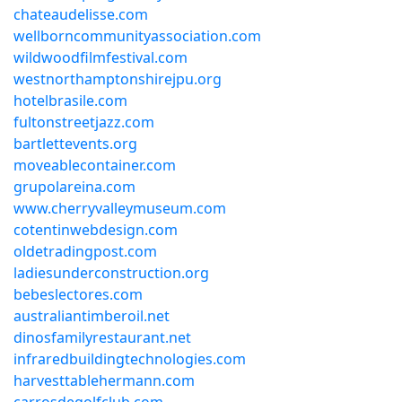
chateaudelisse.com
wellborncommunityassociation.com
wildwoodfilmfestival.com
westnorthamptonshirejpu.org
hotelbrasile.com
fultonstreetjazz.com
bartlettevents.org
moveablecontainer.com
grupolareina.com
www.cherryvalleymuseum.com
cotentinwebdesign.com
oldetradingpost.com
ladiesunderconstruction.org
bebeslectores.com
australiantimberoil.net
dinosfamilyrestaurant.net
infraredbuildingtechnologies.com
harvesttablehermann.com