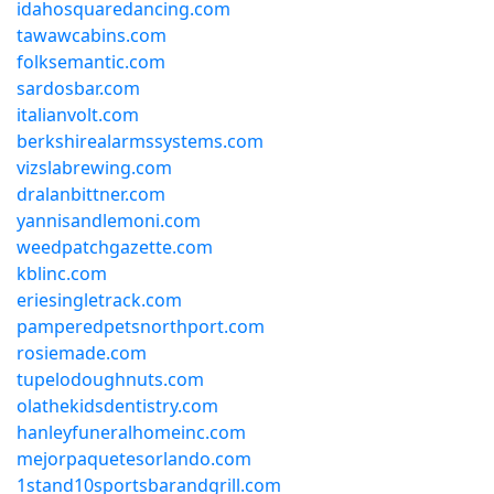
idahosquaredancing.com
tawawcabins.com
folksemantic.com
sardosbar.com
italianvolt.com
berkshirealarmssystems.com
vizslabrewing.com
dralanbittner.com
yannisandlemoni.com
weedpatchgazette.com
kblinc.com
eriesingletrack.com
pamperedpetsnorthport.com
rosiemade.com
tupelodoughnuts.com
olathekidsdentistry.com
hanleyfuneralhomeinc.com
mejorpaquetesorlando.com
1stand10sportsbarandgrill.com