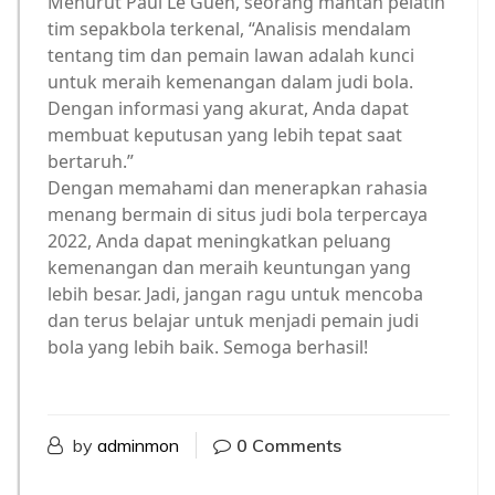
Menurut Paul Le Guen, seorang mantan pelatih
tim sepakbola terkenal, “Analisis mendalam
tentang tim dan pemain lawan adalah kunci
untuk meraih kemenangan dalam judi bola.
Dengan informasi yang akurat, Anda dapat
membuat keputusan yang lebih tepat saat
bertaruh.”
Dengan memahami dan menerapkan rahasia
menang bermain di situs judi bola terpercaya
2022, Anda dapat meningkatkan peluang
kemenangan dan meraih keuntungan yang
lebih besar. Jadi, jangan ragu untuk mencoba
dan terus belajar untuk menjadi pemain judi
bola yang lebih baik. Semoga berhasil!
by
adminmon
0 Comments