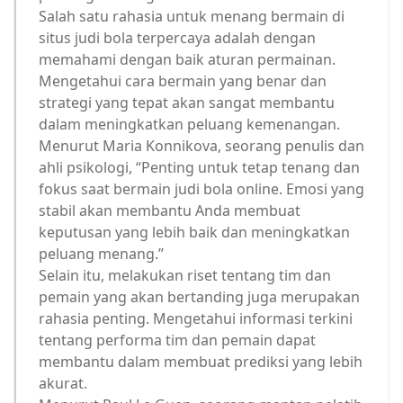
Salah satu rahasia untuk menang bermain di
situs judi bola terpercaya adalah dengan
memahami dengan baik aturan permainan.
Mengetahui cara bermain yang benar dan
strategi yang tepat akan sangat membantu
dalam meningkatkan peluang kemenangan.
Menurut Maria Konnikova, seorang penulis dan
ahli psikologi, “Penting untuk tetap tenang dan
fokus saat bermain judi bola online. Emosi yang
stabil akan membantu Anda membuat
keputusan yang lebih baik dan meningkatkan
peluang menang.”
Selain itu, melakukan riset tentang tim dan
pemain yang akan bertanding juga merupakan
rahasia penting. Mengetahui informasi terkini
tentang performa tim dan pemain dapat
membantu dalam membuat prediksi yang lebih
akurat.