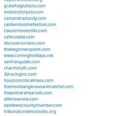
gratefulgluttons.com
mobdroforpctv.com
cassandrasturdy.com
sanbenitoolivefestival.com
classicmoviestills.com
cafecolada.com
discoversoriano.com
thebeginnerspoint.com
www.comingholidays.net
sanfranguide.com
charmoryllc.com
3dracinginc.com
houstoncriticalmass.com
themostdangerousanimalofall.com
thepolicerehearsals.com
alliknownow.com
eastlewiscountychamber.com
tribunalcontenciosobc.org