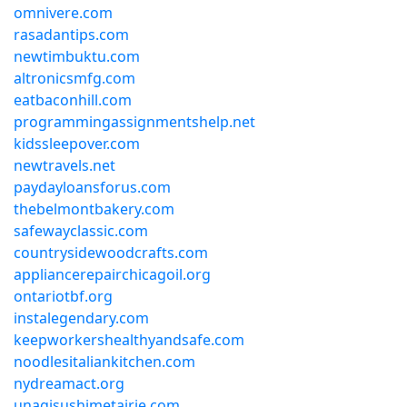
omnivere.com
rasadantips.com
newtimbuktu.com
altronicsmfg.com
eatbaconhill.com
programmingassignmentshelp.net
kidssleepover.com
newtravels.net
paydayloansforus.com
thebelmontbakery.com
safewayclassic.com
countrysidewoodcrafts.com
appliancerepairchicagoil.org
ontariotbf.org
instalegendary.com
keepworkershealthyandsafe.com
noodlesitaliankitchen.com
nydreamact.org
unagisushimetairie.com