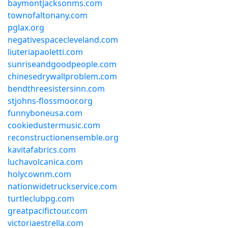
baymontjacksonms.com
townofaltonany.com
pglax.org
negativespacecleveland.com
liuteriapaoletti.com
sunriseandgoodpeople.com
chinesedrywallproblem.com
bendthreesistersinn.com
stjohns-flossmoor.org
funnyboneusa.com
cookiedustermusic.com
reconstructionensemble.org
kavitafabrics.com
luchavolcanica.com
holycownm.com
nationwidetruckservice.com
turtleclubpg.com
greatpacifictour.com
victoriaestrella.com