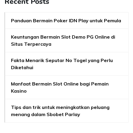
Recent Posts
Panduan Bermain Poker IDN Play untuk Pemula
Keuntungan Bermain Slot Demo PG Online di
Situs Terpercaya
Fakta Menarik Seputar No Togel yang Perlu
Diketahui
Manfaat Bermain Slot Online bagi Pemain
Kasino
Tips dan trik untuk meningkatkan peluang
menang dalam Sbobet Parlay