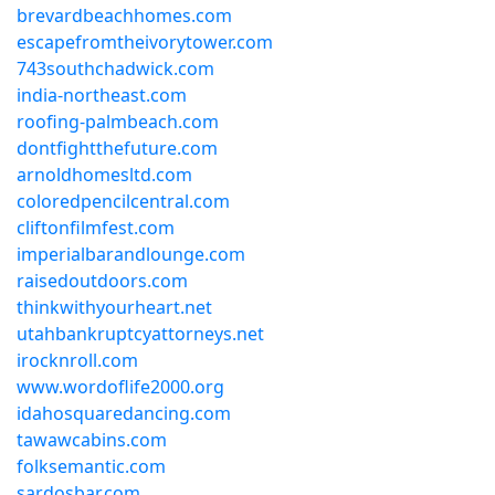
brevardbeachhomes.com
escapefromtheivorytower.com
743southchadwick.com
india-northeast.com
roofing-palmbeach.com
dontfightthefuture.com
arnoldhomesltd.com
coloredpencilcentral.com
cliftonfilmfest.com
imperialbarandlounge.com
raisedoutdoors.com
thinkwithyourheart.net
utahbankruptcyattorneys.net
irocknroll.com
www.wordoflife2000.org
idahosquaredancing.com
tawawcabins.com
folksemantic.com
sardosbar.com