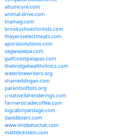
altumcore.com
animal-drive.com
tnamag.com
brooksshoesforkids.com
thayersselectmeats.com
aporiasolutions.com
segwaywpa.com
gulfcoastpalapas.com
thebridgehealthclinics.com
waterlinewriters.org
shameddogan.com
parentsoftots.org
creative3drenderings.com
farmerstradecoffee.com
logcabinyardage.com
davidboers.com
www.imobetachat.com
mattdickstein.com