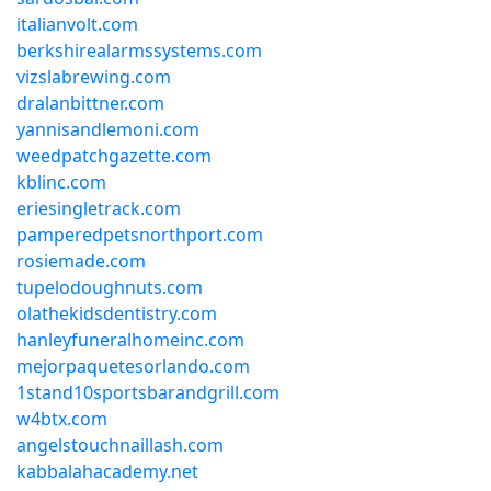
italianvolt.com
berkshirealarmssystems.com
vizslabrewing.com
dralanbittner.com
yannisandlemoni.com
weedpatchgazette.com
kblinc.com
eriesingletrack.com
pamperedpetsnorthport.com
rosiemade.com
tupelodoughnuts.com
olathekidsdentistry.com
hanleyfuneralhomeinc.com
mejorpaquetesorlando.com
1stand10sportsbarandgrill.com
w4btx.com
angelstouchnaillash.com
kabbalahacademy.net