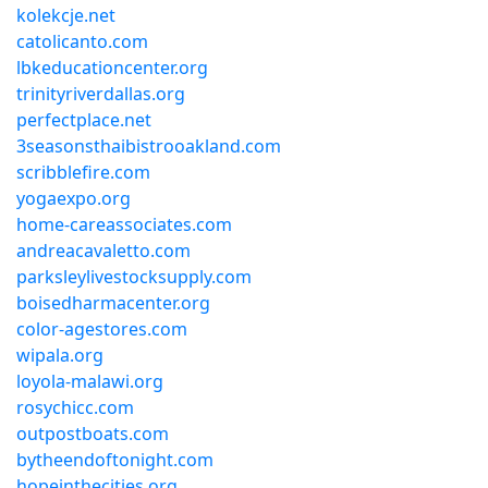
kolekcje.net
catolicanto.com
lbkeducationcenter.org
trinityriverdallas.org
perfectplace.net
3seasonsthaibistrooakland.com
scribblefire.com
yogaexpo.org
home-careassociates.com
andreacavaletto.com
parksleylivestocksupply.com
boisedharmacenter.org
color-agestores.com
wipala.org
loyola-malawi.org
rosychicc.com
outpostboats.com
bytheendoftonight.com
hopeinthecities.org