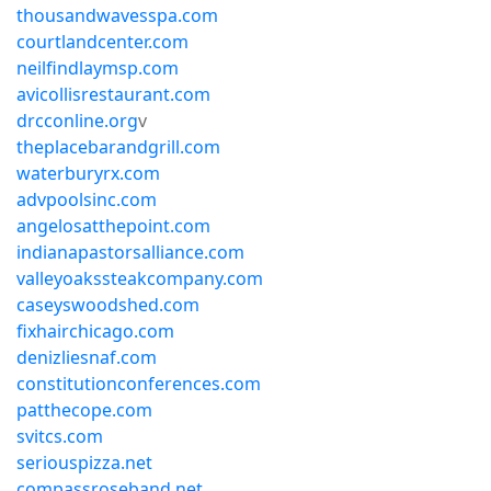
thousandwavesspa.com
courtlandcenter.com
neilfindlaymsp.com
avicollisrestaurant.com
drcconline.org
v
theplacebarandgrill.com
waterburyrx.com
advpoolsinc.com
angelosatthepoint.com
indianapastorsalliance.com
valleyoakssteakcompany.com
caseyswoodshed.com
fixhairchicago.com
denizliesnaf.com
constitutionconferences.com
patthecope.com
svitcs.com
seriouspizza.net
compassroseband.net