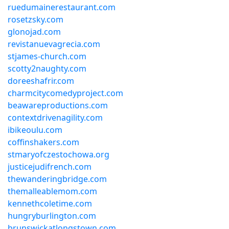
ruedumainerestaurant.com
rosetzsky.com
glonojad.com
revistanuevagrecia.com
stjames-church.com
scotty2naughty.com
doreeshafrir.com
charmcitycomedyproject.com
beawareproductions.com
contextdrivenagility.com
ibikeoulu.com
coffinshakers.com
stmaryofczestochowa.org
justicejudifrench.com
thewanderingbridge.com
themalleablemom.com
kennethcoletime.com
hungryburlington.com
brunswickatlongstown.com