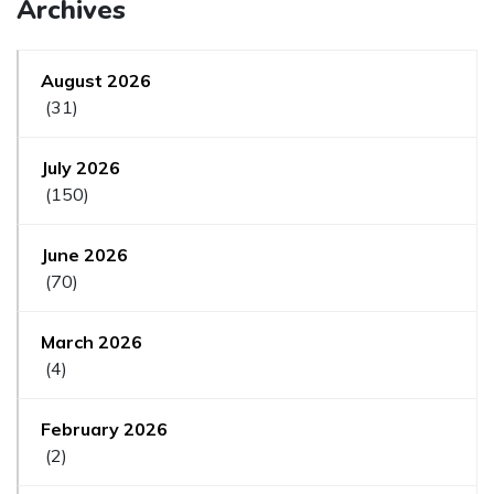
Archives
August 2026
(31)
July 2026
(150)
June 2026
(70)
March 2026
(4)
February 2026
(2)