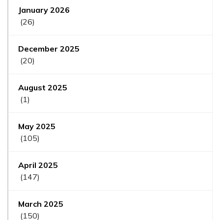
January 2026
(26)
December 2025
(20)
August 2025
(1)
May 2025
(105)
April 2025
(147)
March 2025
(150)