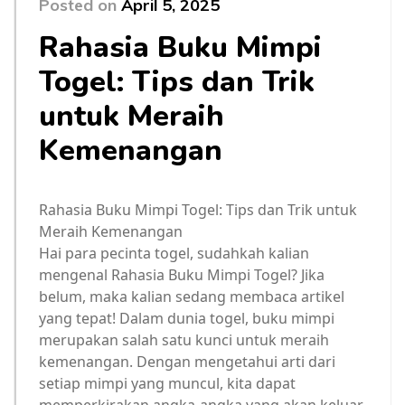
Posted on
April 5, 2025
Rahasia Buku Mimpi
Togel: Tips dan Trik
untuk Meraih
Kemenangan
Rahasia Buku Mimpi Togel: Tips dan Trik untuk
Meraih Kemenangan
Hai para pecinta togel, sudahkah kalian
mengenal Rahasia Buku Mimpi Togel? Jika
belum, maka kalian sedang membaca artikel
yang tepat! Dalam dunia togel, buku mimpi
merupakan salah satu kunci untuk meraih
kemenangan. Dengan mengetahui arti dari
setiap mimpi yang muncul, kita dapat