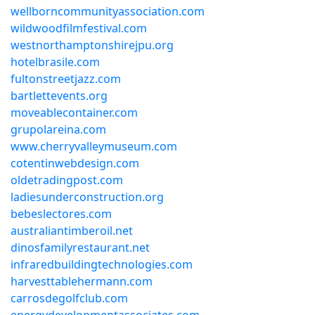
wellborncommunityassociation.com
wildwoodfilmfestival.com
westnorthamptonshirejpu.org
hotelbrasile.com
fultonstreetjazz.com
bartlettevents.org
moveablecontainer.com
grupolareina.com
www.cherryvalleymuseum.com
cotentinwebdesign.com
oldetradingpost.com
ladiesunderconstruction.org
bebeslectores.com
australiantimberoil.net
dinosfamilyrestaurant.net
infraredbuildingtechnologies.com
harvesttablehermann.com
carrosdegolfclub.com