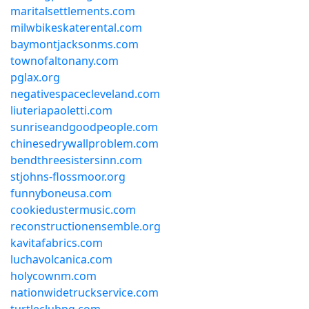
maritalsettlements.com
milwbikeskaterental.com
baymontjacksonms.com
townofaltonany.com
pglax.org
negativespacecleveland.com
liuteriapaoletti.com
sunriseandgoodpeople.com
chinesedrywallproblem.com
bendthreesistersinn.com
stjohns-flossmoor.org
funnyboneusa.com
cookiedustermusic.com
reconstructionensemble.org
kavitafabrics.com
luchavolcanica.com
holycownm.com
nationwidetruckservice.com