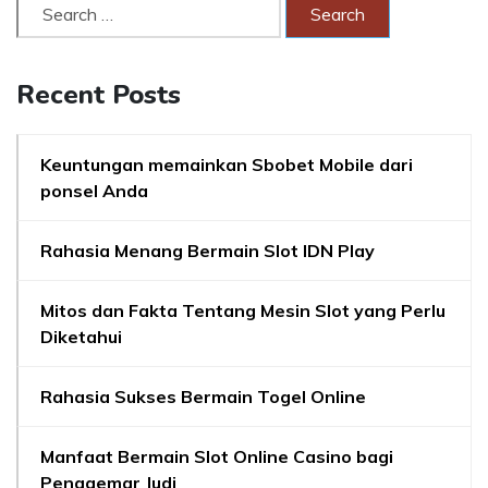
Recent Posts
Keuntungan memainkan Sbobet Mobile dari
ponsel Anda
Rahasia Menang Bermain Slot IDN Play
Mitos dan Fakta Tentang Mesin Slot yang Perlu
Diketahui
Rahasia Sukses Bermain Togel Online
Manfaat Bermain Slot Online Casino bagi
Penggemar Judi