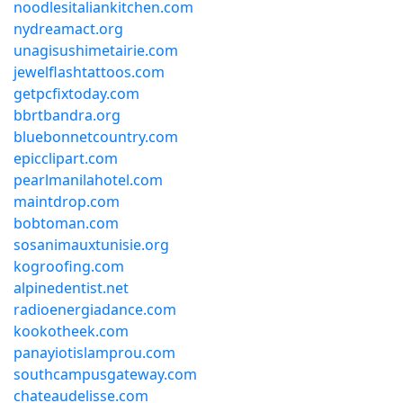
noodlesitaliankitchen.com
nydreamact.org
unagisushimetairie.com
jewelflashtattoos.com
getpcfixtoday.com
bbrtbandra.org
bluebonnetcountry.com
epicclipart.com
pearlmanilahotel.com
maintdrop.com
bobtoman.com
sosanimauxtunisie.org
kogroofing.com
alpinedentist.net
radioenergiadance.com
kookotheek.com
panayiotislamprou.com
southcampusgateway.com
chateaudelisse.com