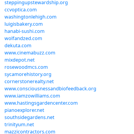
steppingupstewardship.org
ccvoptica.com
washingtonlehigh.com
luigisbakery.com
hanabi-sushi.com
wolfandzed.com
dekuta.com
www.cinemabuzz.com
mixdepot.net
rosewoodmcs.com
sycamorehistory.org
cornerstonerealty.net
www.consciousnessandbiofeedback.org
www.iamzowilliams.com
www.hastingsgardencenter.com
pianoexplorer.net
southsidegardens.net
trinityum.net
mazzicontractors.com