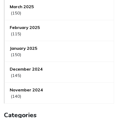
March 2025
(150)
February 2025
(115)
January 2025
(150)
December 2024
(145)
November 2024
(140)
Categories