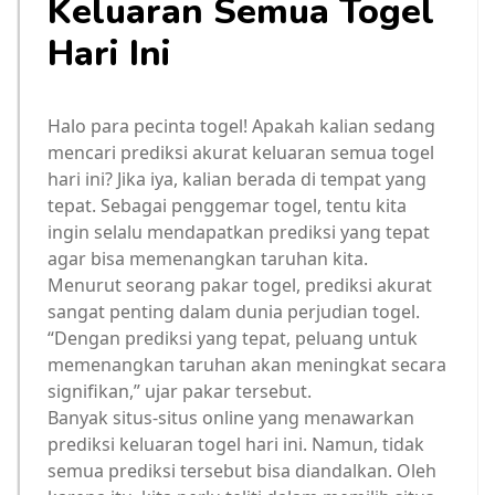
Keluaran Semua Togel
Hari Ini
Halo para pecinta togel! Apakah kalian sedang
mencari prediksi akurat keluaran semua togel
hari ini? Jika iya, kalian berada di tempat yang
tepat. Sebagai penggemar togel, tentu kita
ingin selalu mendapatkan prediksi yang tepat
agar bisa memenangkan taruhan kita.
Menurut seorang pakar togel, prediksi akurat
sangat penting dalam dunia perjudian togel.
“Dengan prediksi yang tepat, peluang untuk
memenangkan taruhan akan meningkat secara
signifikan,” ujar pakar tersebut.
Banyak situs-situs online yang menawarkan
prediksi keluaran togel hari ini. Namun, tidak
semua prediksi tersebut bisa diandalkan. Oleh