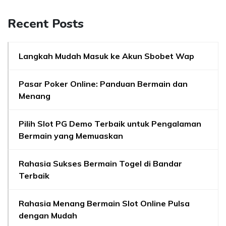
Recent Posts
Langkah Mudah Masuk ke Akun Sbobet Wap
Pasar Poker Online: Panduan Bermain dan
Menang
Pilih Slot PG Demo Terbaik untuk Pengalaman
Bermain yang Memuaskan
Rahasia Sukses Bermain Togel di Bandar
Terbaik
Rahasia Menang Bermain Slot Online Pulsa
dengan Mudah