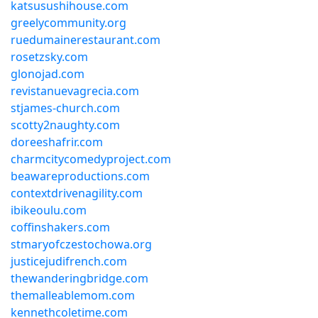
katsusushihouse.com
greelycommunity.org
ruedumainerestaurant.com
rosetzsky.com
glonojad.com
revistanuevagrecia.com
stjames-church.com
scotty2naughty.com
doreeshafrir.com
charmcitycomedyproject.com
beawareproductions.com
contextdrivenagility.com
ibikeoulu.com
coffinshakers.com
stmaryofczestochowa.org
justicejudifrench.com
thewanderingbridge.com
themalleablemom.com
kennethcoletime.com