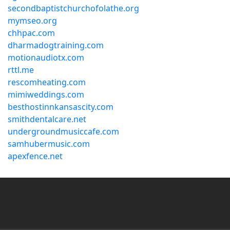
secondbaptistchurchofolathe.org
mymseo.org
chhpac.com
dharmadogtraining.com
motionaudiotx.com
rttl.me
rescomheating.com
mimiweddings.com
besthostinnkansascity.com
smithdentalcare.net
undergroundmusiccafe.com
samhubermusic.com
apexfence.net