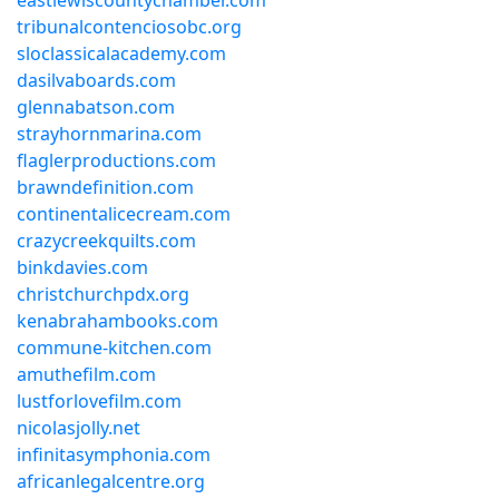
eastlewiscountychamber.com
tribunalcontenciosobc.org
sloclassicalacademy.com
dasilvaboards.com
glennabatson.com
strayhornmarina.com
flaglerproductions.com
brawndefinition.com
continentalicecream.com
crazycreekquilts.com
binkdavies.com
christchurchpdx.org
kenabrahambooks.com
commune-kitchen.com
amuthefilm.com
lustforlovefilm.com
nicolasjolly.net
infinitasymphonia.com
africanlegalcentre.org