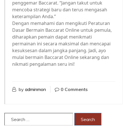
penggemar Baccarat. “Jangan takut untuk
mencoba strategi baru dan terus mengasah
keterampilan Anda.”
Dengan memahami dan mengikuti Peraturan
Dasar Bermain Baccarat Online untuk pemula,
diharapkan pemain dapat menikmati
permainan ini secara maksimal dan mencapai
kesuksesan dalam jangka panjang. Jadi, ayo
mulai bermain Baccarat Online sekarang dan
nikmati pengalaman seru ini!
by
adminmon
0 Comments