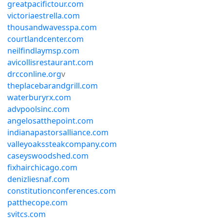
greatpacifictour.com
victoriaestrella.com
thousandwavesspa.com
courtlandcenter.com
neilfindlaymsp.com
avicollisrestaurant.com
drcconline.org
v
theplacebarandgrill.com
waterburyrx.com
advpoolsinc.com
angelosatthepoint.com
indianapastorsalliance.com
valleyoakssteakcompany.com
caseyswoodshed.com
fixhairchicago.com
denizliesnaf.com
constitutionconferences.com
patthecope.com
svitcs.com