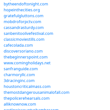
bytheendoftonight.com
hopeinthecities.org
gratefulgluttons.com
mobdroforpctv.com
cassandrasturdy.com
sanbenitoolivefestival.com
classicmoviestills.com
cafecolada.com
discoversoriano.com
thebeginnerspoint.com
www.comingholidays.net
sanfranguide.com
charmoryllc.com
3dracinginc.com
houstoncriticalmass.com
themostdangerousanimalofall.com
thepolicerehearsals.com
alliknownow.com