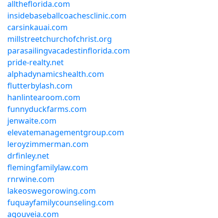
alltheflorida.com
insidebaseballcoachesclinic.com
carsinkauai.com
millstreetchurchofchrist.org
parasailingvacadestinflorida.com
pride-realty.net
alphadynamicshealth.com
flutterbylash.com
hanlintearoom.com
funnyduckfarms.com
jenwaite.com
elevatemanagementgroup.com
leroyzimmerman.com
drfinley.net
flemingfamilylaw.com
rnrwine.com
lakeoswegorowing.com
fuquayfamilycounseling.com
agouveia.com