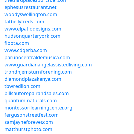
thethirdplacesportsbar.com
ephesusrestaurant.net
woodyswellington.com
fatbellyfreds.com
www.elpatiodesigns.com
hudsonquarteryork.com
fibota.com
www.cdgerba.com
parunocentraldemusica.com
www.guardianangelassistedliving.com
trondhjemsturnforening.com
diamondplazakenya.com
tbwredlion.com
billsautorepairandsales.com
quantum-naturals.com
montessorilearningcenter.org
fergusonstreetfest.com
samjayneforever.com
matthurstphoto.com