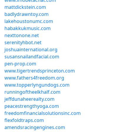
www.imobetachat.com
mattdickstein.com
badlydrawntoy.com
lakehoustonumc.com
habakkukmusic.com
nexttonone.net
serenityhbot.net
joshuainternational.org
susansnailandfacial.com
pen-prop.com
www.tigertrendsprinceton.com
www.fathers4freedom.org
www.topperlyngundogs.com
runningoftheelkhalf.com
jeffdunaheerealty.com
peacestrengthyoga.com
freedomfinancialsolutionsinc.com
flexfoldtraps.com
amendsracingengines.com