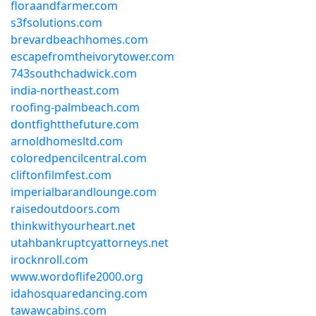
floraandfarmer.com
s3fsolutions.com
brevardbeachhomes.com
escapefromtheivorytower.com
743southchadwick.com
india-northeast.com
roofing-palmbeach.com
dontfightthefuture.com
arnoldhomesltd.com
coloredpencilcentral.com
cliftonfilmfest.com
imperialbarandlounge.com
raisedoutdoors.com
thinkwithyourheart.net
utahbankruptcyattorneys.net
irocknroll.com
www.wordoflife2000.org
idahosquaredancing.com
tawawcabins.com