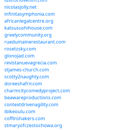
lustforlovefilm.com
nicolasjolly.net
infinitasymphonia.com
africanlegalcentre.org
katsusushihouse.com
greelycommunity.org
ruedumainerestaurant.com
rosetzsky.com
glonojad.com
revistanuevagrecia.com
stjames-church.com
scotty2naughty.com
doreeshafrir.com
charmcitycomedyproject.com
beawareproductions.com
contextdrivenagility.com
ibikeoulu.com
coffinshakers.com
stmaryofczestochowa.org