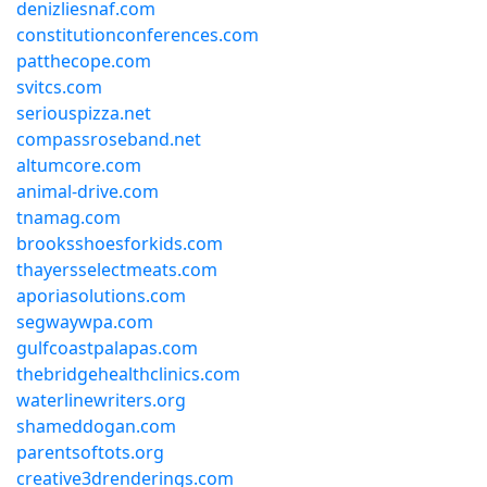
denizliesnaf.com
constitutionconferences.com
patthecope.com
svitcs.com
seriouspizza.net
compassroseband.net
altumcore.com
animal-drive.com
tnamag.com
brooksshoesforkids.com
thayersselectmeats.com
aporiasolutions.com
segwaywpa.com
gulfcoastpalapas.com
thebridgehealthclinics.com
waterlinewriters.org
shameddogan.com
parentsoftots.org
creative3drenderings.com