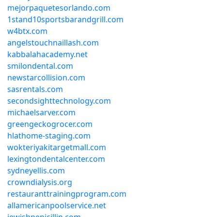
mejorpaquetesorlando.com
1stand10sportsbarandgrill.com
w4btx.com
angelstouchnaillash.com
kabbalahacademy.net
smilondental.com
newstarcollision.com
sasrentals.com
secondsighttechnology.com
michaelsarver.com
greengeckogrocer.com
hlathome-staging.com
wokteriyakitargetmall.com
lexingtondentalcenter.com
sydneyellis.com
crowndialysis.org
restauranttrainingprogram.com
allamericanpoolservice.net