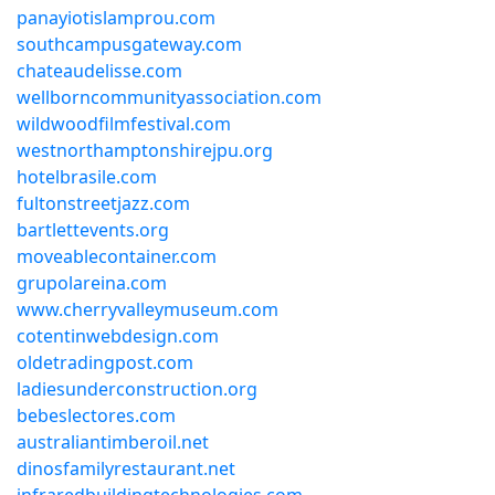
panayiotislamprou.com
southcampusgateway.com
chateaudelisse.com
wellborncommunityassociation.com
wildwoodfilmfestival.com
westnorthamptonshirejpu.org
hotelbrasile.com
fultonstreetjazz.com
bartlettevents.org
moveablecontainer.com
grupolareina.com
www.cherryvalleymuseum.com
cotentinwebdesign.com
oldetradingpost.com
ladiesunderconstruction.org
bebeslectores.com
australiantimberoil.net
dinosfamilyrestaurant.net