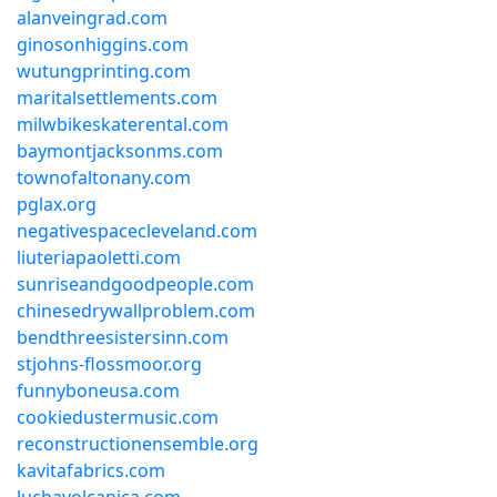
alanveingrad.com
ginosonhiggins.com
wutungprinting.com
maritalsettlements.com
milwbikeskaterental.com
baymontjacksonms.com
townofaltonany.com
pglax.org
negativespacecleveland.com
liuteriapaoletti.com
sunriseandgoodpeople.com
chinesedrywallproblem.com
bendthreesistersinn.com
stjohns-flossmoor.org
funnyboneusa.com
cookiedustermusic.com
reconstructionensemble.org
kavitafabrics.com