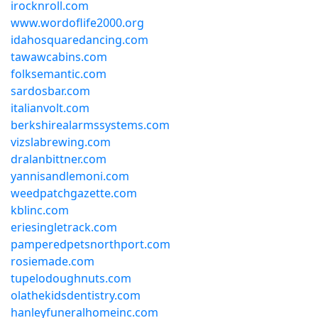
irocknroll.com
www.wordoflife2000.org
idahosquaredancing.com
tawawcabins.com
folksemantic.com
sardosbar.com
italianvolt.com
berkshirealarmssystems.com
vizslabrewing.com
dralanbittner.com
yannisandlemoni.com
weedpatchgazette.com
kblinc.com
eriesingletrack.com
pamperedpetsnorthport.com
rosiemade.com
tupelodoughnuts.com
olathekidsdentistry.com
hanleyfuneralhomeinc.com