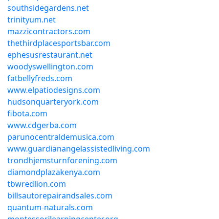
southsidegardens.net
trinityum.net
mazzicontractors.com
thethirdplacesportsbar.com
ephesusrestaurant.net
woodyswellington.com
fatbellyfreds.com
www.elpatiodesigns.com
hudsonquarteryork.com
fibota.com
www.cdgerba.com
parunocentraldemusica.com
www.guardianangelassistedliving.com
trondhjemsturnforening.com
diamondplazakenya.com
tbwredlion.com
billsautorepairandsales.com
quantum-naturals.com