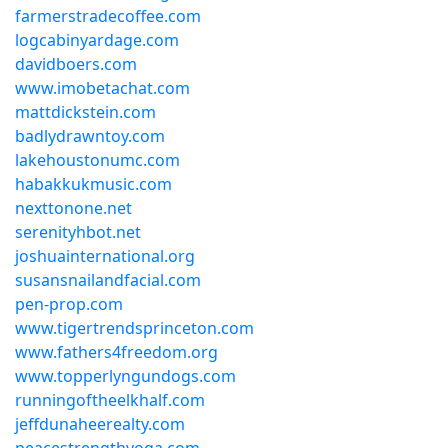
farmerstradecoffee.com
logcabinyardage.com
davidboers.com
www.imobetachat.com
mattdickstein.com
badlydrawntoy.com
lakehoustonumc.com
habakkukmusic.com
nexttonone.net
serenityhbot.net
joshuainternational.org
susansnailandfacial.com
pen-prop.com
www.tigertrendsprinceton.com
www.fathers4freedom.org
www.topperlyngundogs.com
runningoftheelkhalf.com
jeffdunaheerealty.com