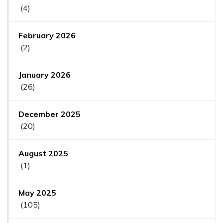
(4)
February 2026
(2)
January 2026
(26)
December 2025
(20)
August 2025
(1)
May 2025
(105)