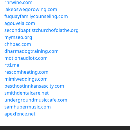
rnrwine.com
lakeoswegorowing.com
fuquayfamilycounseling.com
agouveia.com
secondbaptistchurchofolathe.org
mymseo.org
chhpac.com
dharmadogtraining.com
motionaudiotx.com
rttl.me
rescomheating.com
mimiweddings.com
besthostinnkansascity.com
smithdentalcare.net
undergroundmusiccafe.com
samhubermusic.com
apexfence.net