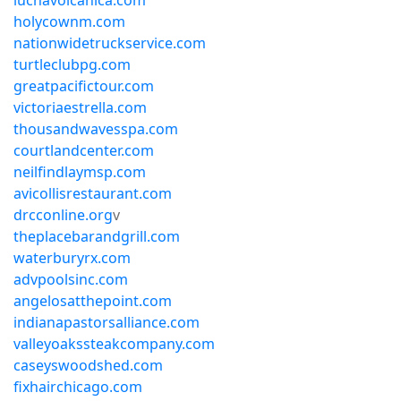
luchavolcanica.com
holycownm.com
nationwidetruckservice.com
turtleclubpg.com
greatpacifictour.com
victoriaestrella.com
thousandwavesspa.com
courtlandcenter.com
neilfindlaymsp.com
avicollisrestaurant.com
drcconline.org
v
theplacebarandgrill.com
waterburyrx.com
advpoolsinc.com
angelosatthepoint.com
indianapastorsalliance.com
valleyoakssteakcompany.com
caseyswoodshed.com
fixhairchicago.com