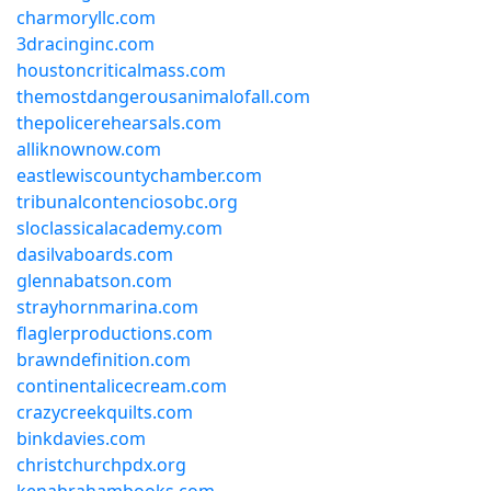
charmoryllc.com
3dracinginc.com
houstoncriticalmass.com
themostdangerousanimalofall.com
thepolicerehearsals.com
alliknownow.com
eastlewiscountychamber.com
tribunalcontenciosobc.org
sloclassicalacademy.com
dasilvaboards.com
glennabatson.com
strayhornmarina.com
flaglerproductions.com
brawndefinition.com
continentalicecream.com
crazycreekquilts.com
binkdavies.com
christchurchpdx.org