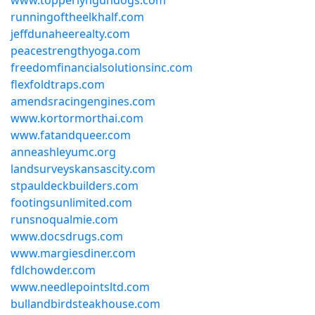
www.topperlyngundogs.com
runningoftheelkhalf.com
jeffdunaheerealty.com
peacestrengthyoga.com
freedomfinancialsolutionsinc.com
flexfoldtraps.com
amendsracingengines.com
www.kortormorthai.com
www.fatandqueer.com
anneashleyumc.org
landsurveyskansascity.com
stpauldeckbuilders.com
footingsunlimited.com
runsnoqualmie.com
www.docsdrugs.com
www.margiesdiner.com
fdlchowder.com
www.needlepointsltd.com
bullandbirdsteakhouse.com