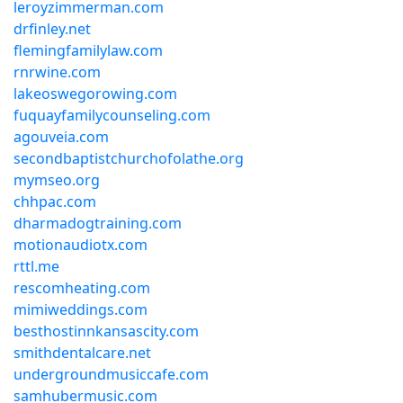
leroyzimmerman.com
drfinley.net
flemingfamilylaw.com
rnrwine.com
lakeoswegorowing.com
fuquayfamilycounseling.com
agouveia.com
secondbaptistchurchofolathe.org
mymseo.org
chhpac.com
dharmadogtraining.com
motionaudiotx.com
rttl.me
rescomheating.com
mimiweddings.com
besthostinnkansascity.com
smithdentalcare.net
undergroundmusiccafe.com
samhubermusic.com