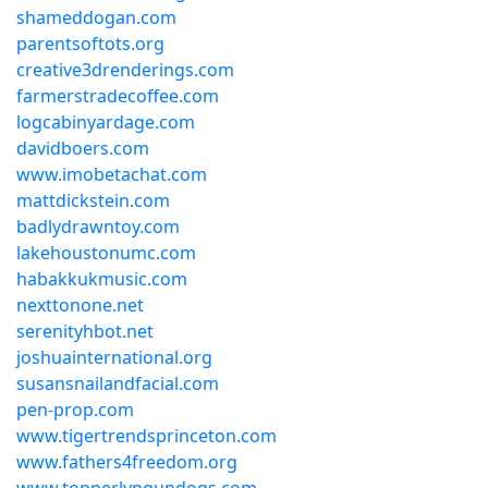
shameddogan.com
parentsoftots.org
creative3drenderings.com
farmerstradecoffee.com
logcabinyardage.com
davidboers.com
www.imobetachat.com
mattdickstein.com
badlydrawntoy.com
lakehoustonumc.com
habakkukmusic.com
nexttonone.net
serenityhbot.net
joshuainternational.org
susansnailandfacial.com
pen-prop.com
www.tigertrendsprinceton.com
www.fathers4freedom.org