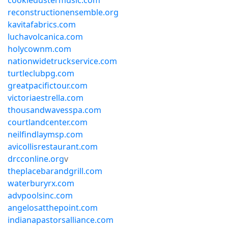
cookiedustermusic.com
reconstructionensemble.org
kavitafabrics.com
luchavolcanica.com
holycownm.com
nationwidetruckservice.com
turtleclubpg.com
greatpacifictour.com
victoriaestrella.com
thousandwavesspa.com
courtlandcenter.com
neilfindlaymsp.com
avicollisrestaurant.com
drcconline.org
v
theplacebarandgrill.com
waterburyrx.com
advpoolsinc.com
angelosatthepoint.com
indianapastorsalliance.com