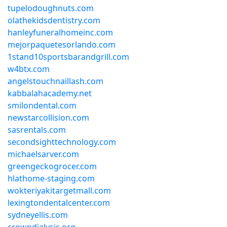
tupelodoughnuts.com
olathekidsdentistry.com
hanleyfuneralhomeinc.com
mejorpaquetesorlando.com
1stand10sportsbarandgrill.com
w4btx.com
angelstouchnaillash.com
kabbalahacademy.net
smilondental.com
newstarcollision.com
sasrentals.com
secondsighttechnology.com
michaelsarver.com
greengeckogrocer.com
hlathome-staging.com
wokteriyakitargetmall.com
lexingtondentalcenter.com
sydneyellis.com