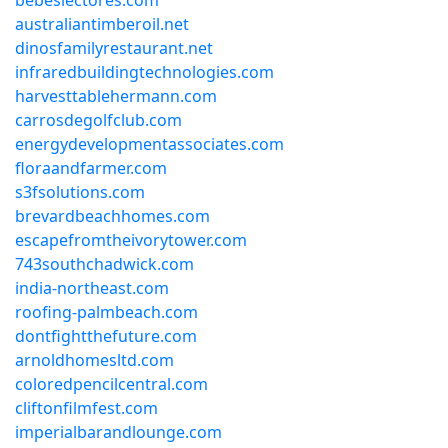
bebeslectores.com
australiantimberoil.net
dinosfamilyrestaurant.net
infraredbuildingtechnologies.com
harvesttablehermann.com
carrosdegolfclub.com
energydevelopmentassociates.com
floraandfarmer.com
s3fsolutions.com
brevardbeachhomes.com
escapefromtheivorytower.com
743southchadwick.com
india-northeast.com
roofing-palmbeach.com
dontfightthefuture.com
arnoldhomesltd.com
coloredpencilcentral.com
cliftonfilmfest.com
imperialbarandlounge.com