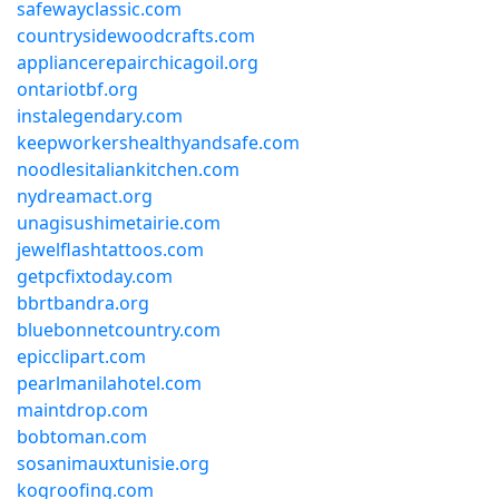
safewayclassic.com
countrysidewoodcrafts.com
appliancerepairchicagoil.org
ontariotbf.org
instalegendary.com
keepworkershealthyandsafe.com
noodlesitaliankitchen.com
nydreamact.org
unagisushimetairie.com
jewelflashtattoos.com
getpcfixtoday.com
bbrtbandra.org
bluebonnetcountry.com
epicclipart.com
pearlmanilahotel.com
maintdrop.com
bobtoman.com
sosanimauxtunisie.org
kogroofing.com