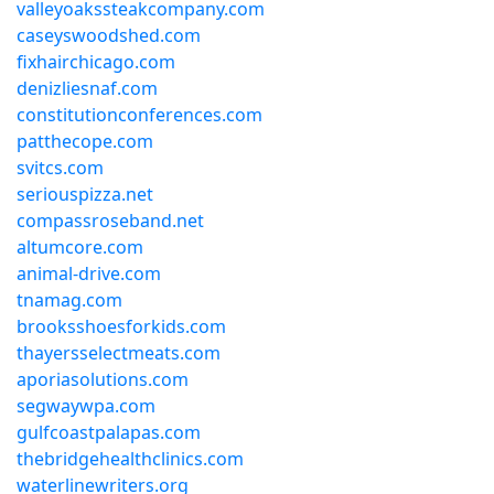
valleyoakssteakcompany.com
caseyswoodshed.com
fixhairchicago.com
denizliesnaf.com
constitutionconferences.com
patthecope.com
svitcs.com
seriouspizza.net
compassroseband.net
altumcore.com
animal-drive.com
tnamag.com
brooksshoesforkids.com
thayersselectmeats.com
aporiasolutions.com
segwaywpa.com
gulfcoastpalapas.com
thebridgehealthclinics.com
waterlinewriters.org