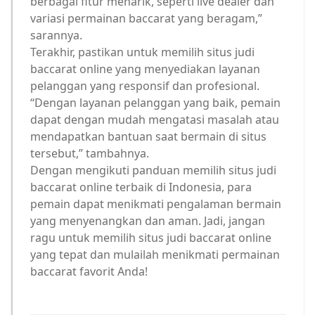
berbagai fitur menarik, seperti live dealer dan
variasi permainan baccarat yang beragam,”
sarannya.
Terakhir, pastikan untuk memilih situs judi
baccarat online yang menyediakan layanan
pelanggan yang responsif dan profesional.
“Dengan layanan pelanggan yang baik, pemain
dapat dengan mudah mengatasi masalah atau
mendapatkan bantuan saat bermain di situs
tersebut,” tambahnya.
Dengan mengikuti panduan memilih situs judi
baccarat online terbaik di Indonesia, para
pemain dapat menikmati pengalaman bermain
yang menyenangkan dan aman. Jadi, jangan
ragu untuk memilih situs judi baccarat online
yang tepat dan mulailah menikmati permainan
baccarat favorit Anda!