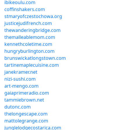
ibikeoulu.com
coffinshakers.com
stmaryofczestochowa.org
justicejudifrench.com
thewanderingbridge.com
themalleablemom.com
kennethcoletime.com
hungryburlington.com
brunswickatlongstown.com
tartinemaplecuisine.com
janekramer.net
nizi-sushi.com
art-mengo.com
gaiaprimeradio.com
tammiebrown.net
dutonc.com
thelongescape.com
mattolegrange.com
junglelodgecostarica.com