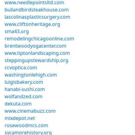
www.needlepointsltd.com
bullandbirdsteakhouse.com
lascolinasplasticsurgery.com
www.cliftonheritage.org
sma43.org
remodelingchicagoonline.com
brentwoodyogacenter.com
www.tiptonlandscaping.com
steppingupstewardship.org
ccvoptica.com
washingtonlehigh.com
luigisbakery.com
hanabi-sushi.com
wolfandzed.com
dekuta.com
www.cinemabuzz.com
mixdepot.net
rosewoodmcs.com
sycamorehistory.org