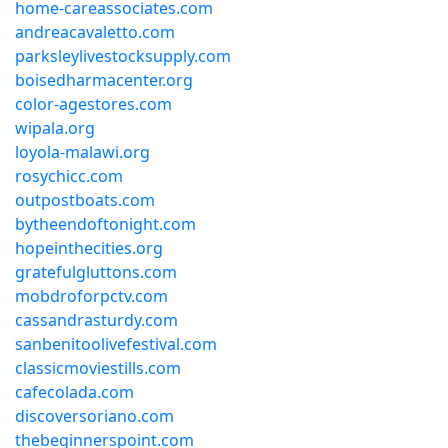
home-careassociates.com
andreacavaletto.com
parksleylivestocksupply.com
boisedharmacenter.org
color-agestores.com
wipala.org
loyola-malawi.org
rosychicc.com
outpostboats.com
bytheendoftonight.com
hopeinthecities.org
gratefulgluttons.com
mobdroforpctv.com
cassandrasturdy.com
sanbenitoolivefestival.com
classicmoviestills.com
cafecolada.com
discoversoriano.com
thebeginnerspoint.com