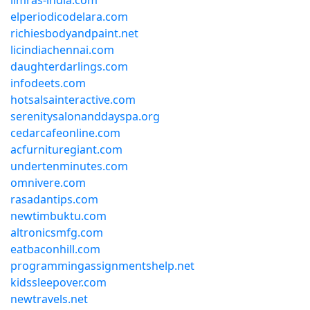
limras-india.com
elperiodicodelara.com
richiesbodyandpaint.net
licindiachennai.com
daughterdarlings.com
infodeets.com
hotsalsainteractive.com
serenitysalonanddayspa.org
cedarcafeonline.com
acfurnituregiant.com
undertenminutes.com
omnivere.com
rasadantips.com
newtimbuktu.com
altronicsmfg.com
eatbaconhill.com
programmingassignmentshelp.net
kidssleepover.com
newtravels.net