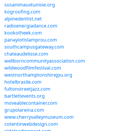
sosanimauxtunisie.org
kogroofing.com
alpinedentist.net
radioenergiadance.com
kookotheek.com
panayiotislamprou.com
southcampusgateway.com
chateaudelisse.com
wellborncommunityassociation.com
wildwoodfilmfestival.com
westnorthamptonshirejpu.org
hotelbrasile.com
fultonstreetjazz.com
bartlettevents.org
moveablecontainer.com
grupolareina.com
www.cherryvalleymuseum.com
cotentinwebdesign.com