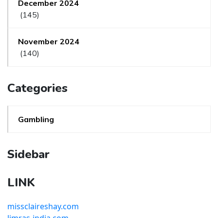
December 2024
(145)
November 2024
(140)
Categories
Gambling
Sidebar
LINK
missclaireshay.com