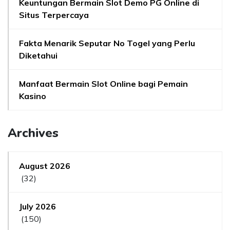
Keuntungan Bermain Slot Demo PG Online di
Situs Terpercaya
Fakta Menarik Seputar No Togel yang Perlu
Diketahui
Manfaat Bermain Slot Online bagi Pemain
Kasino
Archives
August 2026
(32)
July 2026
(150)