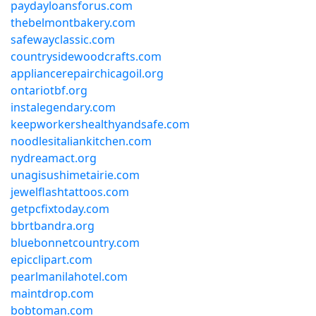
paydayloansforus.com
thebelmontbakery.com
safewayclassic.com
countrysidewoodcrafts.com
appliancerepairchicagoil.org
ontariotbf.org
instalegendary.com
keepworkershealthyandsafe.com
noodlesitaliankitchen.com
nydreamact.org
unagisushimetairie.com
jewelflashtattoos.com
getpcfixtoday.com
bbrtbandra.org
bluebonnetcountry.com
epicclipart.com
pearlmanilahotel.com
maintdrop.com
bobtoman.com