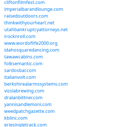
cliftonfilmfest.com
imperialbarandlounge.com
raisedoutdoors.com
thinkwithyourheart.net
utahbankruptcyattorneys.net
irocknroll.com
www.wordoflife2000.org
idahosquaredancing.com
tawawcabins.com
folksemantic.com
sardosbar.com
italianvolt.com
berkshirealarmssystems.com
vizslabrewing.com
dralanbittner.com
yannisandlemoni.com
weedpatchgazette.com
kblinc.com
eriesingletrack.com