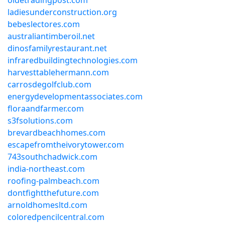
oldetradingpost.com
ladiesunderconstruction.org
bebeslectores.com
australiantimberoil.net
dinosfamilyrestaurant.net
infraredbuildingtechnologies.com
harvesttablehermann.com
carrosdegolfclub.com
energydevelopmentassociates.com
floraandfarmer.com
s3fsolutions.com
brevardbeachhomes.com
escapefromtheivorytower.com
743southchadwick.com
india-northeast.com
roofing-palmbeach.com
dontfightthefuture.com
arnoldhomesltd.com
coloredpencilcentral.com