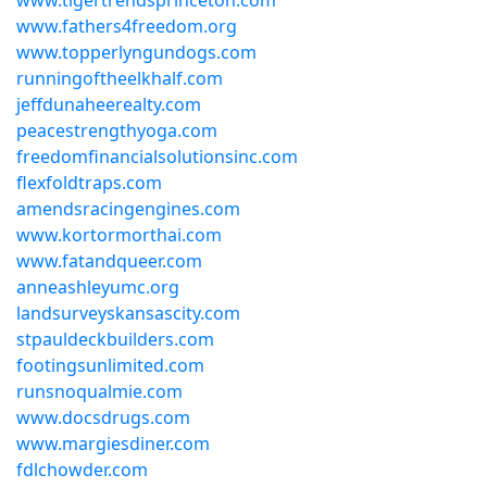
www.tigertrendsprinceton.com
www.fathers4freedom.org
www.topperlyngundogs.com
runningoftheelkhalf.com
jeffdunaheerealty.com
peacestrengthyoga.com
freedomfinancialsolutionsinc.com
flexfoldtraps.com
amendsracingengines.com
www.kortormorthai.com
www.fatandqueer.com
anneashleyumc.org
landsurveyskansascity.com
stpauldeckbuilders.com
footingsunlimited.com
runsnoqualmie.com
www.docsdrugs.com
www.margiesdiner.com
fdlchowder.com