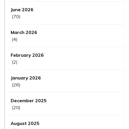
June 2026
(70)
March 2026
(4)
February 2026
(2)
January 2026
(26)
December 2025
(20)
August 2025