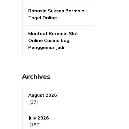
Rahasia Sukses Bermain
Togel Online
Manfaat Bermain Slot
Online Casino bagi
Penggemar Judi
Archives
August 2026
(37)
July 2026
(150)