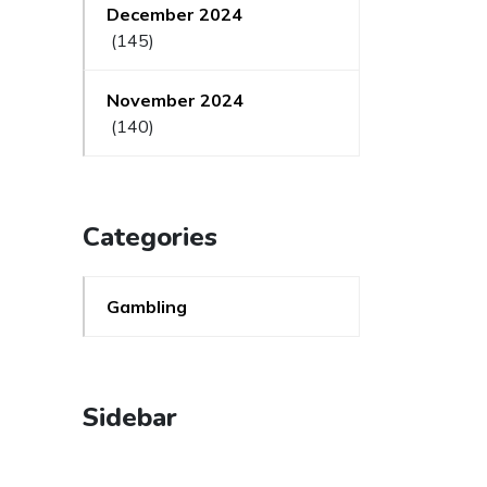
December 2024
(145)
November 2024
(140)
Categories
Gambling
Sidebar