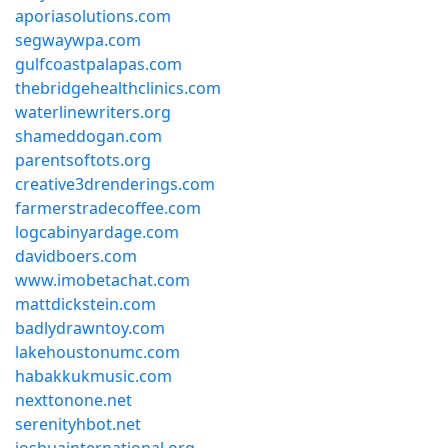
aporiasolutions.com
segwaywpa.com
gulfcoastpalapas.com
thebridgehealthclinics.com
waterlinewriters.org
shameddogan.com
parentsoftots.org
creative3drenderings.com
farmerstradecoffee.com
logcabinyardage.com
davidboers.com
www.imobetachat.com
mattdickstein.com
badlydrawntoy.com
lakehoustonumc.com
habakkukmusic.com
nexttonone.net
serenityhbot.net