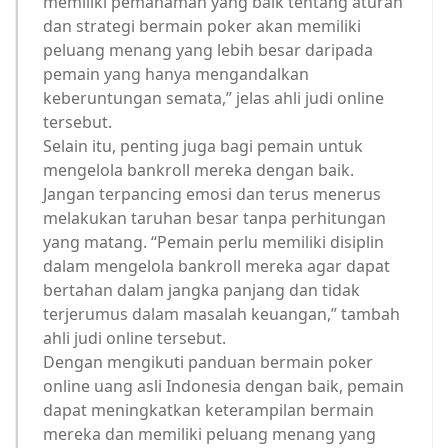
memiliki pemahaman yang baik tentang aturan
dan strategi bermain poker akan memiliki
peluang menang yang lebih besar daripada
pemain yang hanya mengandalkan
keberuntungan semata,” jelas ahli judi online
tersebut.
Selain itu, penting juga bagi pemain untuk
mengelola bankroll mereka dengan baik.
Jangan terpancing emosi dan terus menerus
melakukan taruhan besar tanpa perhitungan
yang matang. “Pemain perlu memiliki disiplin
dalam mengelola bankroll mereka agar dapat
bertahan dalam jangka panjang dan tidak
terjerumus dalam masalah keuangan,” tambah
ahli judi online tersebut.
Dengan mengikuti panduan bermain poker
online uang asli Indonesia dengan baik, pemain
dapat meningkatkan keterampilan bermain
mereka dan memiliki peluang menang yang