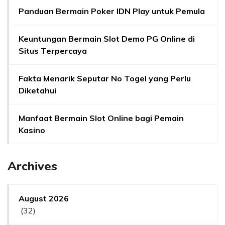
Panduan Bermain Poker IDN Play untuk Pemula
Keuntungan Bermain Slot Demo PG Online di
Situs Terpercaya
Fakta Menarik Seputar No Togel yang Perlu
Diketahui
Manfaat Bermain Slot Online bagi Pemain
Kasino
Archives
August 2026
(32)