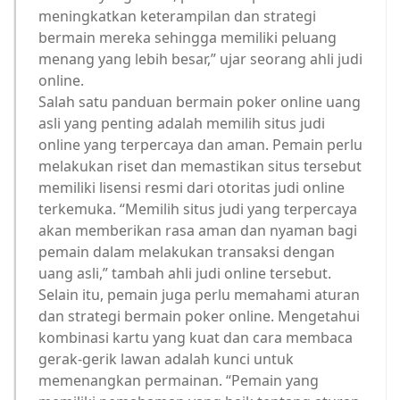
meningkatkan keterampilan dan strategi
bermain mereka sehingga memiliki peluang
menang yang lebih besar,” ujar seorang ahli judi
online.
Salah satu panduan bermain poker online uang
asli yang penting adalah memilih situs judi
online yang terpercaya dan aman. Pemain perlu
melakukan riset dan memastikan situs tersebut
memiliki lisensi resmi dari otoritas judi online
terkemuka. “Memilih situs judi yang terpercaya
akan memberikan rasa aman dan nyaman bagi
pemain dalam melakukan transaksi dengan
uang asli,” tambah ahli judi online tersebut.
Selain itu, pemain juga perlu memahami aturan
dan strategi bermain poker online. Mengetahui
kombinasi kartu yang kuat dan cara membaca
gerak-gerik lawan adalah kunci untuk
memenangkan permainan. “Pemain yang