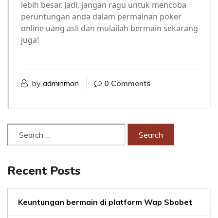
lebih besar. Jadi, jangan ragu untuk mencoba
peruntungan anda dalam permainan poker
online uang asli dan mulailah bermain sekarang
juga!
by
adminmon
0 Comments
Recent Posts
Keuntungan bermain di platform Wap Sbobet