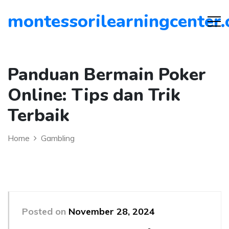
montessorilearningcenter.
Panduan Bermain Poker
Online: Tips dan Trik
Terbaik
Home
Gambling
Posted on
November 28, 2024