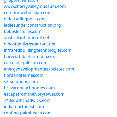
grupolareina.com
www.cherryvalleymuseum.com
cotentinwebdesign.com
oldetradingpost.com
ladiesunderconstruction.org
bebeslectores.com
australiantimberoil.net
dinosfamilyrestaurant.net
infraredbuildingtechnologies.com
harvesttablehermann.com
carrosdegolfclub.com
energydevelopmentassociates.com
floraandfarmer.com
s3fsolutions.com
brevardbeachhomes.com
escapefromtheivorytower.com
743southchadwick.com
india-northeast.com
roofing-palmbeach.com