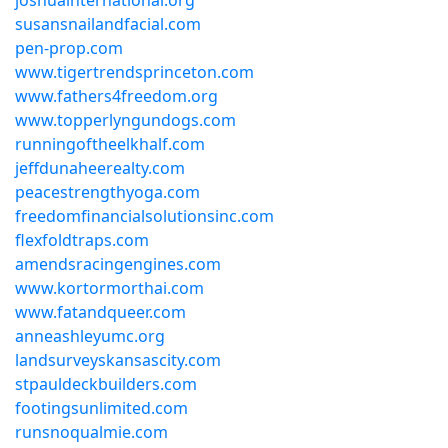
joshuainternational.org
susansnailandfacial.com
pen-prop.com
www.tigertrendsprinceton.com
www.fathers4freedom.org
www.topperlyngundogs.com
runningoftheelkhalf.com
jeffdunaheerealty.com
peacestrengthyoga.com
freedomfinancialsolutionsinc.com
flexfoldtraps.com
amendsracingengines.com
www.kortormorthai.com
www.fatandqueer.com
anneashleyumc.org
landsurveyskansascity.com
stpauldeckbuilders.com
footingsunlimited.com
runsnoqualmie.com