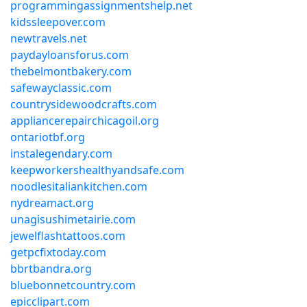
programmingassignmentshelp.net
kidssleepover.com
newtravels.net
paydayloansforus.com
thebelmontbakery.com
safewayclassic.com
countrysidewoodcrafts.com
appliancerepairchicagoil.org
ontariotbf.org
instalegendary.com
keepworkershealthyandsafe.com
noodlesitaliankitchen.com
nydreamact.org
unagisushimetairie.com
jewelflashtattoos.com
getpcfixtoday.com
bbrtbandra.org
bluebonnetcountry.com
epicclipart.com