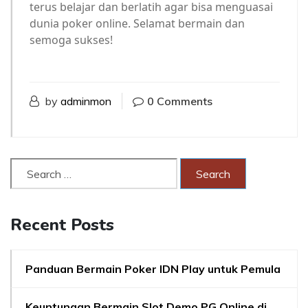
terus belajar dan berlatih agar bisa menguasai
dunia poker online. Selamat bermain dan
semoga sukses!
by
adminmon
0 Comments
Recent Posts
Panduan Bermain Poker IDN Play untuk Pemula
Keuntungan Bermain Slot Demo PG Online di