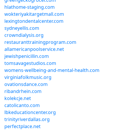
greengeckogrocer.com
hlathome-staging.com
wokteriyakitargetmall.com
lexingtondentalcenter.com
sydneyellis.com
crowndialysis.org
restauranttrainingprogram.com
allamericanpoolservice.net
jewishpenicillin.com
tomsavagestudios.com
womens-wellbeing-and-mental-health.com
virginiafolkmusic.org
ovationsdance.com
ribandrhein.com
kolekcje.net
catolicanto.com
lbkeducationcenter.org
trinityriverdallas.org
perfectplace.net