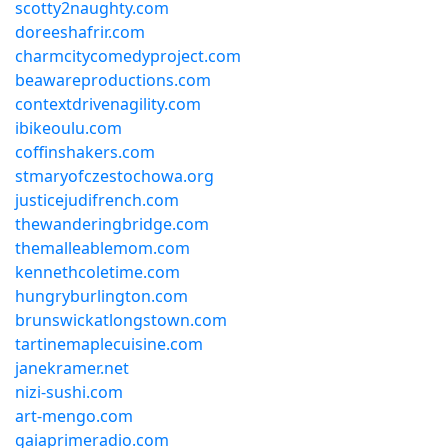
scotty2naughty.com
doreeshafrir.com
charmcitycomedyproject.com
beawareproductions.com
contextdrivenagility.com
ibikeoulu.com
coffinshakers.com
stmaryofczestochowa.org
justicejudifrench.com
thewanderingbridge.com
themalleablemom.com
kennethcoletime.com
hungryburlington.com
brunswickatlongstown.com
tartinemaplecuisine.com
janekramer.net
nizi-sushi.com
art-mengo.com
gaiaprimeradio.com