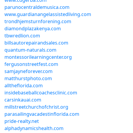
www.cdgerba.com
parunocentraldemusica.com
www.guardianangelassistedliving.com
trondhjemsturnforening.com
diamondplazakenya.com
tbwredlion.com
billsautorepairandsales.com
quantum-naturals.com
montessorilearningcenter.org
fergusonstreetfest.com
samjayneforever.com
matthurstphoto.com
alltheflorida.com
insidebaseballcoachesclinic.com
carsinkauai.com
millstreetchurchofchrist.org
parasailingvacadestinflorida.com
pride-realty.net
alphadynamicshealth.com