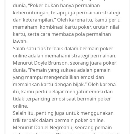
dunia, “Poker bukan hanya permainan
keberuntungan, tetapi juga permainan strategi
dan keterampilan.” Oleh karena itu, kamu perlu
memahami kombinasi kartu poker, urutan nilai
kartu, serta cara membaca pola permainan
lawan.
Salah satu tips terbaik dalam bermain poker
online adalah memahami strategi permainan.
Menurut Doyle Brunson, seorang juara poker
dunia, “Pemain yang sukses adalah pemain
yang mampu mengendalikan emosi dan
memainkan kartu dengan bijak.” Oleh karena
itu, kamu perlu belajar mengatur emosi dan
tidak terpancing emosi saat bermain poker
online.
Selain itu, penting juga untuk menggunakan
trik terbaik dalam bermain poker online.
Menurut Daniel Negreanu, seorang pemain