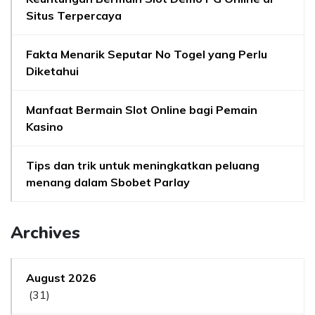
Situs Terpercaya
Fakta Menarik Seputar No Togel yang Perlu
Diketahui
Manfaat Bermain Slot Online bagi Pemain
Kasino
Tips dan trik untuk meningkatkan peluang
menang dalam Sbobet Parlay
Archives
August 2026
(31)