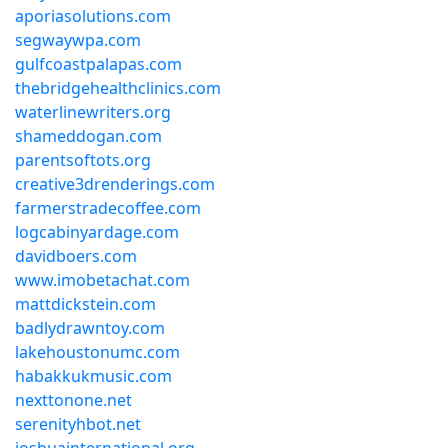
aporiasolutions.com
segwaywpa.com
gulfcoastpalapas.com
thebridgehealthclinics.com
waterlinewriters.org
shameddogan.com
parentsoftots.org
creative3drenderings.com
farmerstradecoffee.com
logcabinyardage.com
davidboers.com
www.imobetachat.com
mattdickstein.com
badlydrawntoy.com
lakehoustonumc.com
habakkukmusic.com
nexttonone.net
serenityhbot.net