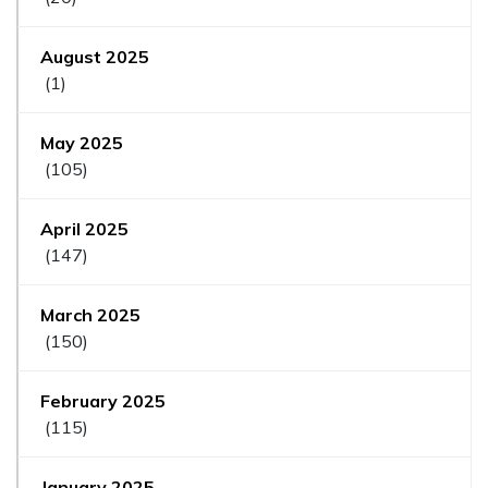
August 2025
(1)
May 2025
(105)
April 2025
(147)
March 2025
(150)
February 2025
(115)
January 2025