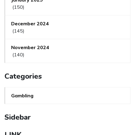
(150)
December 2024
(145)
November 2024
(140)
Categories
Gambling
Sidebar
LINK