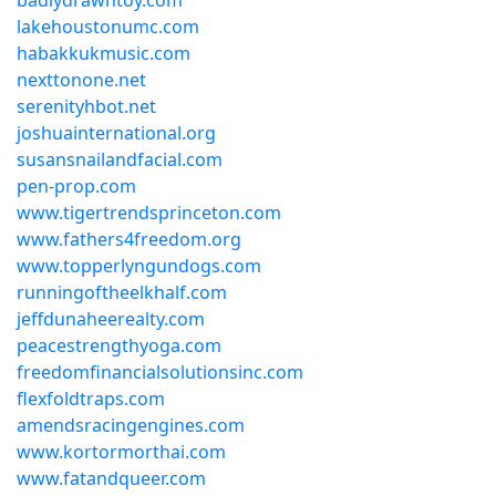
badlydrawntoy.com
lakehoustonumc.com
habakkukmusic.com
nexttonone.net
serenityhbot.net
joshuainternational.org
susansnailandfacial.com
pen-prop.com
www.tigertrendsprinceton.com
www.fathers4freedom.org
www.topperlyngundogs.com
runningoftheelkhalf.com
jeffdunaheerealty.com
peacestrengthyoga.com
freedomfinancialsolutionsinc.com
flexfoldtraps.com
amendsracingengines.com
www.kortormorthai.com
www.fatandqueer.com