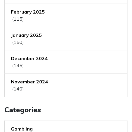
February 2025
(115)
January 2025
(150)
December 2024
(145)
November 2024
(140)
Categories
Gambling