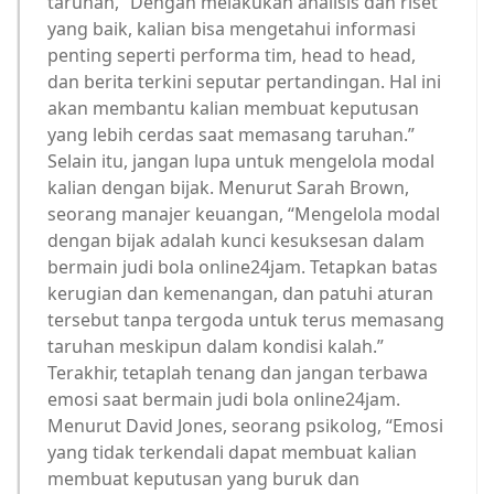
taruhan, “Dengan melakukan analisis dan riset
yang baik, kalian bisa mengetahui informasi
penting seperti performa tim, head to head,
dan berita terkini seputar pertandingan. Hal ini
akan membantu kalian membuat keputusan
yang lebih cerdas saat memasang taruhan.”
Selain itu, jangan lupa untuk mengelola modal
kalian dengan bijak. Menurut Sarah Brown,
seorang manajer keuangan, “Mengelola modal
dengan bijak adalah kunci kesuksesan dalam
bermain judi bola online24jam. Tetapkan batas
kerugian dan kemenangan, dan patuhi aturan
tersebut tanpa tergoda untuk terus memasang
taruhan meskipun dalam kondisi kalah.”
Terakhir, tetaplah tenang dan jangan terbawa
emosi saat bermain judi bola online24jam.
Menurut David Jones, seorang psikolog, “Emosi
yang tidak terkendali dapat membuat kalian
membuat keputusan yang buruk dan