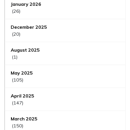
January 2026
(26)
December 2025
(20)
August 2025
(1)
May 2025
(105)
April 2025
(147)
March 2025
(150)