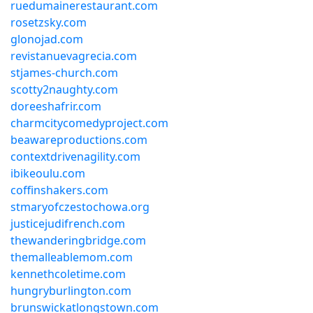
ruedumainerestaurant.com
rosetzsky.com
glonojad.com
revistanuevagrecia.com
stjames-church.com
scotty2naughty.com
doreeshafrir.com
charmcitycomedyproject.com
beawareproductions.com
contextdrivenagility.com
ibikeoulu.com
coffinshakers.com
stmaryofczestochowa.org
justicejudifrench.com
thewanderingbridge.com
themalleablemom.com
kennethcoletime.com
hungryburlington.com
brunswickatlongstown.com