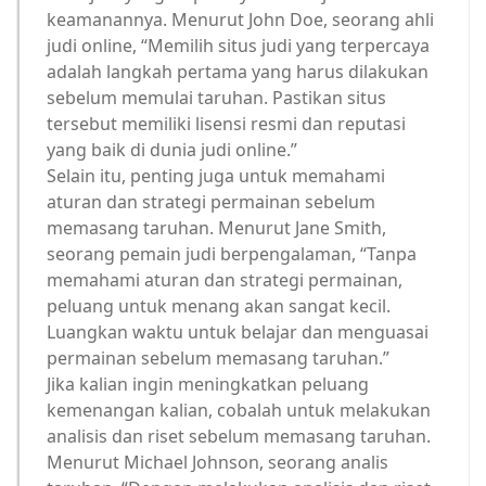
keamanannya. Menurut John Doe, seorang ahli
judi online, “Memilih situs judi yang terpercaya
adalah langkah pertama yang harus dilakukan
sebelum memulai taruhan. Pastikan situs
tersebut memiliki lisensi resmi dan reputasi
yang baik di dunia judi online.”
Selain itu, penting juga untuk memahami
aturan dan strategi permainan sebelum
memasang taruhan. Menurut Jane Smith,
seorang pemain judi berpengalaman, “Tanpa
memahami aturan dan strategi permainan,
peluang untuk menang akan sangat kecil.
Luangkan waktu untuk belajar dan menguasai
permainan sebelum memasang taruhan.”
Jika kalian ingin meningkatkan peluang
kemenangan kalian, cobalah untuk melakukan
analisis dan riset sebelum memasang taruhan.
Menurut Michael Johnson, seorang analis