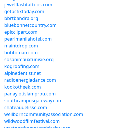
jewelflashtattoos.com
getpcfixtoday.com
bbrtbandra.org
bluebonnetcountry.com
epicclipart.com
pearlmanilahotel.com
maintdrop.com
bobtoman.com
sosanimauxtunisie.org
kogroofing.com
alpinedentist.net
radioenergiadance.com
kookotheek.com
panayiotislamprou.com
southcampusgateway.com
chateaudelisse.com
wellborncommunityassociation.com
wildwoodfilmfestival.com