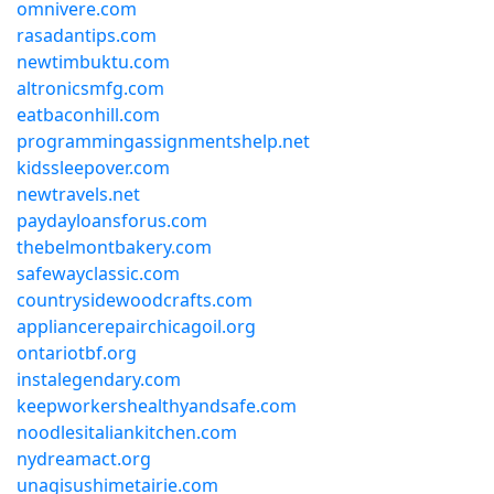
omnivere.com
rasadantips.com
newtimbuktu.com
altronicsmfg.com
eatbaconhill.com
programmingassignmentshelp.net
kidssleepover.com
newtravels.net
paydayloansforus.com
thebelmontbakery.com
safewayclassic.com
countrysidewoodcrafts.com
appliancerepairchicagoil.org
ontariotbf.org
instalegendary.com
keepworkershealthyandsafe.com
noodlesitaliankitchen.com
nydreamact.org
unagisushimetairie.com