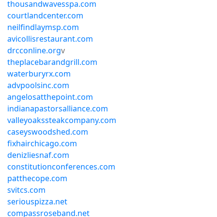
thousandwavesspa.com
courtlandcenter.com
neilfindlaymsp.com
avicollisrestaurant.com
drcconline.org
v
theplacebarandgrill.com
waterburyrx.com
advpoolsinc.com
angelosatthepoint.com
indianapastorsalliance.com
valleyoakssteakcompany.com
caseyswoodshed.com
fixhairchicago.com
denizliesnaf.com
constitutionconferences.com
patthecope.com
svitcs.com
seriouspizza.net
compassroseband.net