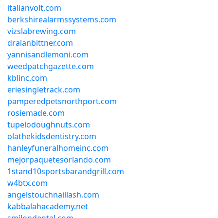
italianvolt.com
berkshirealarmssystems.com
vizslabrewing.com
dralanbittner.com
yannisandlemoni.com
weedpatchgazette.com
kblinc.com
eriesingletrack.com
pamperedpetsnorthport.com
rosiemade.com
tupelodoughnuts.com
olathekidsdentistry.com
hanleyfuneralhomeinc.com
mejorpaquetesorlando.com
1stand10sportsbarandgrill.com
w4btx.com
angelstouchnaillash.com
kabbalahacademy.net