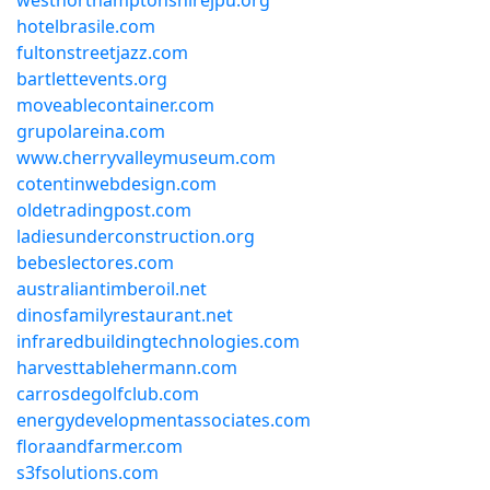
westnorthamptonshirejpu.org
hotelbrasile.com
fultonstreetjazz.com
bartlettevents.org
moveablecontainer.com
grupolareina.com
www.cherryvalleymuseum.com
cotentinwebdesign.com
oldetradingpost.com
ladiesunderconstruction.org
bebeslectores.com
australiantimberoil.net
dinosfamilyrestaurant.net
infraredbuildingtechnologies.com
harvesttablehermann.com
carrosdegolfclub.com
energydevelopmentassociates.com
floraandfarmer.com
s3fsolutions.com