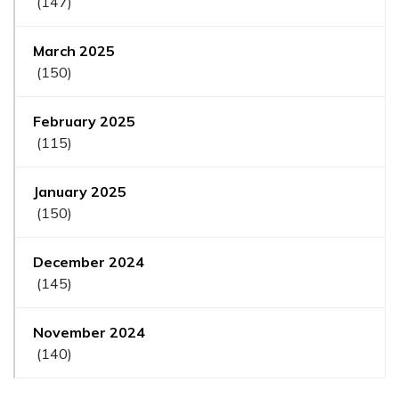
(147)
March 2025
(150)
February 2025
(115)
January 2025
(150)
December 2024
(145)
November 2024
(140)