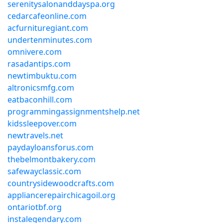
serenitysalonanddayspa.org
cedarcafeonline.com
acfurnituregiant.com
undertenminutes.com
omnivere.com
rasadantips.com
newtimbuktu.com
altronicsmfg.com
eatbaconhill.com
programmingassignmentshelp.net
kidssleepover.com
newtravels.net
paydayloansforus.com
thebelmontbakery.com
safewayclassic.com
countrysidewoodcrafts.com
appliancerepairchicagoil.org
ontariotbf.org
instalegendary.com