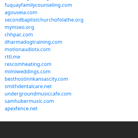
fuquayfamilycounseling.com
agouveia.com
secondbaptistchurchofolathe.org
mymseo.org
chhpac.com
dharmadogtraining.com
motionaudiotx.com
rttl.me
rescomheating.com
mimiweddings.com
besthostinnkansascity.com
smithdentalcare.net
undergroundmusiccafe.com
samhubermusic.com
apexfence.net