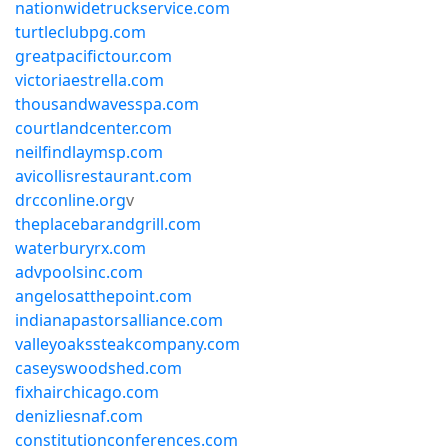
nationwidetruckservice.com
turtleclubpg.com
greatpacifictour.com
victoriaestrella.com
thousandwavesspa.com
courtlandcenter.com
neilfindlaymsp.com
avicollisrestaurant.com
drcconline.org
v
theplacebarandgrill.com
waterburyrx.com
advpoolsinc.com
angelosatthepoint.com
indianapastorsalliance.com
valleyoakssteakcompany.com
caseyswoodshed.com
fixhairchicago.com
denizliesnaf.com
constitutionconferences.com