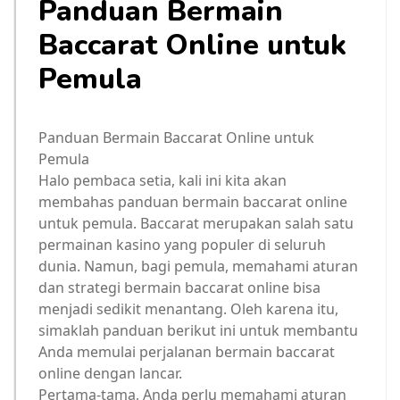
Panduan Bermain
Baccarat Online untuk
Pemula
Panduan Bermain Baccarat Online untuk
Pemula
Halo pembaca setia, kali ini kita akan
membahas panduan bermain baccarat online
untuk pemula. Baccarat merupakan salah satu
permainan kasino yang populer di seluruh
dunia. Namun, bagi pemula, memahami aturan
dan strategi bermain baccarat online bisa
menjadi sedikit menantang. Oleh karena itu,
simaklah panduan berikut ini untuk membantu
Anda memulai perjalanan bermain baccarat
online dengan lancar.
Pertama-tama, Anda perlu memahami aturan