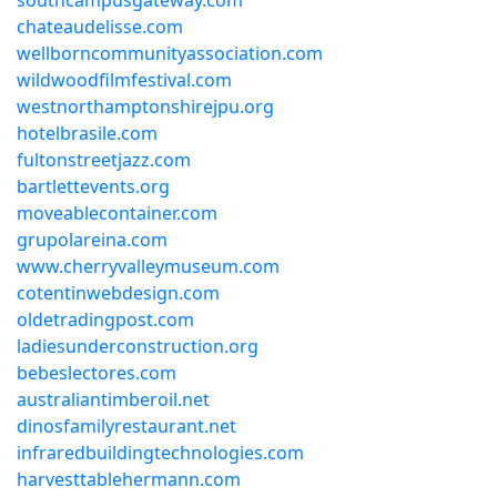
southcampusgateway.com
chateaudelisse.com
wellborncommunityassociation.com
wildwoodfilmfestival.com
westnorthamptonshirejpu.org
hotelbrasile.com
fultonstreetjazz.com
bartlettevents.org
moveablecontainer.com
grupolareina.com
www.cherryvalleymuseum.com
cotentinwebdesign.com
oldetradingpost.com
ladiesunderconstruction.org
bebeslectores.com
australiantimberoil.net
dinosfamilyrestaurant.net
infraredbuildingtechnologies.com
harvesttablehermann.com