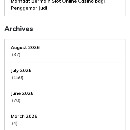
Manfaat Bermain Slot Online Casino bagi
Penggemar Judi
Archives
August 2026
(37)
July 2026
(150)
June 2026
(70)
March 2026
(4)