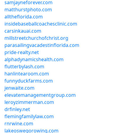
samjayneforever.com
matthurstphoto.com
alltheflorida.com
insidebaseballcoachesclinic.com
carsinkauai.com
millstreetchurchofchrist.org
parasailingvacadestinflorida.com
pride-realty.net
alphadynamicshealth.com
flutterbylash.com
hanlintearoom.com
funnyduckfarms.com
jenwaite.com
elevatemanagementgroup.com
leroyzimmerman.com
drfinley.net
flemingfamilylaw.com
rnrwine.com
lakeoswegorowing.com