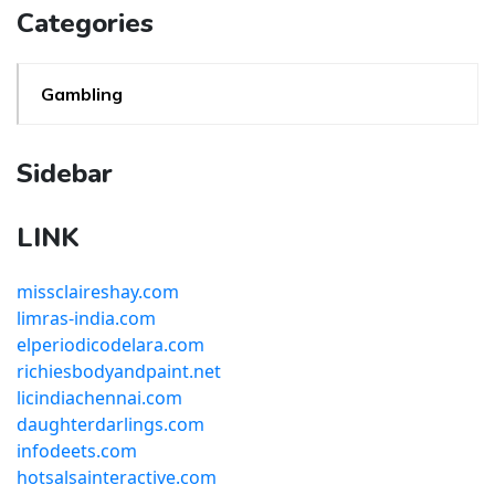
Categories
Gambling
Sidebar
LINK
missclaireshay.com
limras-india.com
elperiodicodelara.com
richiesbodyandpaint.net
licindiachennai.com
daughterdarlings.com
infodeets.com
hotsalsainteractive.com