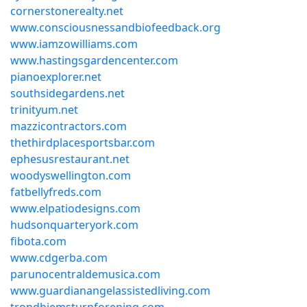
cornerstonerealty.net
www.consciousnessandbiofeedback.org
www.iamzowilliams.com
www.hastingsgardencenter.com
pianoexplorer.net
southsidegardens.net
trinityum.net
mazzicontractors.com
thethirdplacesportsbar.com
ephesusrestaurant.net
woodyswellington.com
fatbellyfreds.com
www.elpatiodesigns.com
hudsonquarteryork.com
fibota.com
www.cdgerba.com
parunocentraldemusica.com
www.guardianangelassistedliving.com