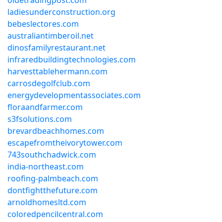
oldetradingpost.com
ladiesunderconstruction.org
bebeslectores.com
australiantimberoil.net
dinosfamilyrestaurant.net
infraredbuildingtechnologies.com
harvesttablehermann.com
carrosdegolfclub.com
energydevelopmentassociates.com
floraandfarmer.com
s3fsolutions.com
brevardbeachhomes.com
escapefromtheivorytower.com
743southchadwick.com
india-northeast.com
roofing-palmbeach.com
dontfightthefuture.com
arnoldhomesltd.com
coloredpencilcentral.com