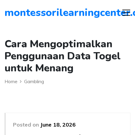
montessorilearningcenter.
Cara Mengoptimalkan
Penggunaan Data Togel
untuk Menang
Home
Gambling
Posted on
June 18, 2026