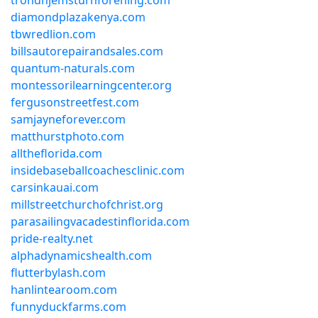
trondhjemsturnforening.com
diamondplazakenya.com
tbwredlion.com
billsautorepairandsales.com
quantum-naturals.com
montessorilearningcenter.org
fergusonstreetfest.com
samjayneforever.com
matthurstphoto.com
alltheflorida.com
insidebaseballcoachesclinic.com
carsinkauai.com
millstreetchurchofchrist.org
parasailingvacadestinflorida.com
pride-realty.net
alphadynamicshealth.com
flutterbylash.com
hanlintearoom.com
funnyduckfarms.com