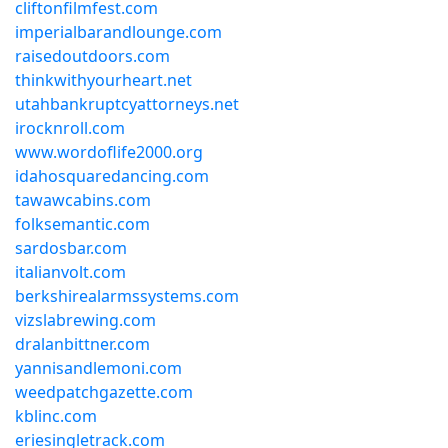
cliftonfilmfest.com
imperialbarandlounge.com
raisedoutdoors.com
thinkwithyourheart.net
utahbankruptcyattorneys.net
irocknroll.com
www.wordoflife2000.org
idahosquaredancing.com
tawawcabins.com
folksemantic.com
sardosbar.com
italianvolt.com
berkshirealarmssystems.com
vizslabrewing.com
dralanbittner.com
yannisandlemoni.com
weedpatchgazette.com
kblinc.com
eriesingletrack.com