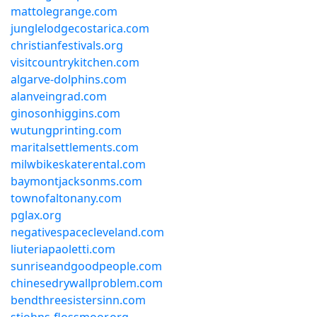
mattolegrange.com
junglelodgecostarica.com
christianfestivals.org
visitcountrykitchen.com
algarve-dolphins.com
alanveingrad.com
ginosonhiggins.com
wutungprinting.com
maritalsettlements.com
milwbikeskaterental.com
baymontjacksonms.com
townofaltonany.com
pglax.org
negativespacecleveland.com
liuteriapaoletti.com
sunriseandgoodpeople.com
chinesedrywallproblem.com
bendthreesistersinn.com