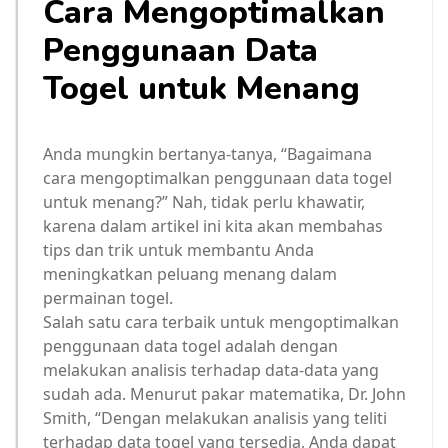
Cara Mengoptimalkan
Penggunaan Data
Togel untuk Menang
Anda mungkin bertanya-tanya, “Bagaimana
cara mengoptimalkan penggunaan data togel
untuk menang?” Nah, tidak perlu khawatir,
karena dalam artikel ini kita akan membahas
tips dan trik untuk membantu Anda
meningkatkan peluang menang dalam
permainan togel.
Salah satu cara terbaik untuk mengoptimalkan
penggunaan data togel adalah dengan
melakukan analisis terhadap data-data yang
sudah ada. Menurut pakar matematika, Dr. John
Smith, “Dengan melakukan analisis yang teliti
terhadap data togel yang tersedia, Anda dapat