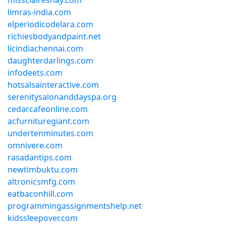
missclaireshay.com
limras-india.com
elperiodicodelara.com
richiesbodyandpaint.net
licindiachennai.com
daughterdarlings.com
infodeets.com
hotsalsainteractive.com
serenitysalonanddayspa.org
cedarcafeonline.com
acfurnituregiant.com
undertenminutes.com
omnivere.com
rasadantips.com
newtimbuktu.com
altronicsmfg.com
eatbaconhill.com
programmingassignmentshelp.net
kidssleepover.com