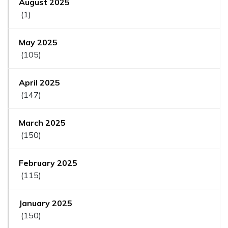
August 2025
(1)
May 2025
(105)
April 2025
(147)
March 2025
(150)
February 2025
(115)
January 2025
(150)