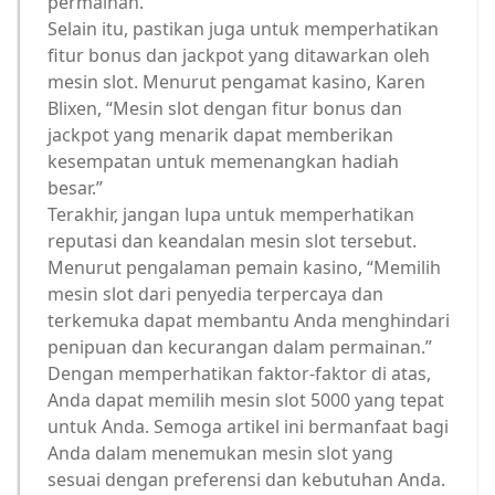
permainan.”
Selain itu, pastikan juga untuk memperhatikan
fitur bonus dan jackpot yang ditawarkan oleh
mesin slot. Menurut pengamat kasino, Karen
Blixen, “Mesin slot dengan fitur bonus dan
jackpot yang menarik dapat memberikan
kesempatan untuk memenangkan hadiah
besar.”
Terakhir, jangan lupa untuk memperhatikan
reputasi dan keandalan mesin slot tersebut.
Menurut pengalaman pemain kasino, “Memilih
mesin slot dari penyedia terpercaya dan
terkemuka dapat membantu Anda menghindari
penipuan dan kecurangan dalam permainan.”
Dengan memperhatikan faktor-faktor di atas,
Anda dapat memilih mesin slot 5000 yang tepat
untuk Anda. Semoga artikel ini bermanfaat bagi
Anda dalam menemukan mesin slot yang
sesuai dengan preferensi dan kebutuhan Anda.