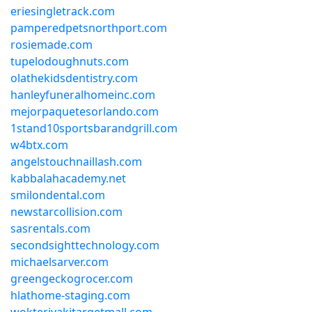
eriesingletrack.com
pamperedpetsnorthport.com
rosiemade.com
tupelodoughnuts.com
olathekidsdentistry.com
hanleyfuneralhomeinc.com
mejorpaquetesorlando.com
1stand10sportsbarandgrill.com
w4btx.com
angelstouchnaillash.com
kabbalahacademy.net
smilondental.com
newstarcollision.com
sasrentals.com
secondsighttechnology.com
michaelsarver.com
greengeckogrocer.com
hlathome-staging.com