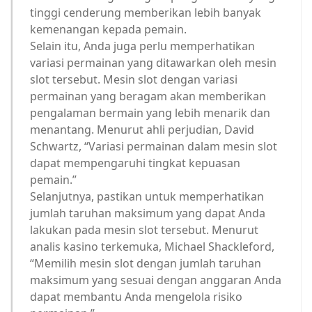
tinggi cenderung memberikan lebih banyak
kemenangan kepada pemain.
Selain itu, Anda juga perlu memperhatikan
variasi permainan yang ditawarkan oleh mesin
slot tersebut. Mesin slot dengan variasi
permainan yang beragam akan memberikan
pengalaman bermain yang lebih menarik dan
menantang. Menurut ahli perjudian, David
Schwartz, “Variasi permainan dalam mesin slot
dapat mempengaruhi tingkat kepuasan
pemain.”
Selanjutnya, pastikan untuk memperhatikan
jumlah taruhan maksimum yang dapat Anda
lakukan pada mesin slot tersebut. Menurut
analis kasino terkemuka, Michael Shackleford,
“Memilih mesin slot dengan jumlah taruhan
maksimum yang sesuai dengan anggaran Anda
dapat membantu Anda mengelola risiko