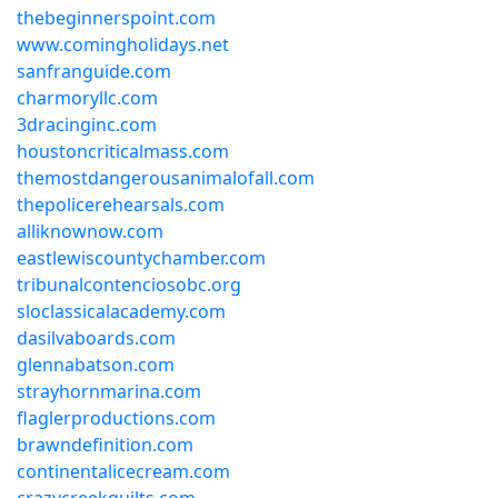
thebeginnerspoint.com
www.comingholidays.net
sanfranguide.com
charmoryllc.com
3dracinginc.com
houstoncriticalmass.com
themostdangerousanimalofall.com
thepolicerehearsals.com
alliknownow.com
eastlewiscountychamber.com
tribunalcontenciosobc.org
sloclassicalacademy.com
dasilvaboards.com
glennabatson.com
strayhornmarina.com
flaglerproductions.com
brawndefinition.com
continentalicecream.com