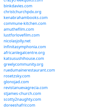
crazycreekquilts.com
binkdavies.com
christchurchpdx.org
kenabrahambooks.com
commune-kitchen.com
amuthefilm.com
lustforlovefilm.com
nicolasjolly.net
infinitasymphonia.com
africanlegalcentre.org
katsusushihouse.com
greelycommunity.org
ruedumainerestaurant.com
rosetzsky.com
glonojad.com
revistanuevagrecia.com
stjames-church.com
scotty2naughty.com
doreeshafrir.com