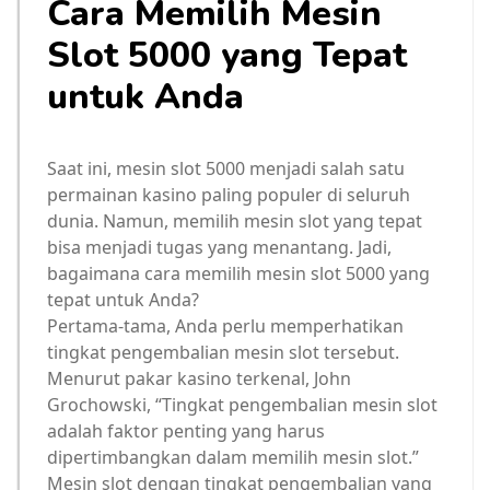
Cara Memilih Mesin
Slot 5000 yang Tepat
untuk Anda
Saat ini, mesin slot 5000 menjadi salah satu
permainan kasino paling populer di seluruh
dunia. Namun, memilih mesin slot yang tepat
bisa menjadi tugas yang menantang. Jadi,
bagaimana cara memilih mesin slot 5000 yang
tepat untuk Anda?
Pertama-tama, Anda perlu memperhatikan
tingkat pengembalian mesin slot tersebut.
Menurut pakar kasino terkenal, John
Grochowski, “Tingkat pengembalian mesin slot
adalah faktor penting yang harus
dipertimbangkan dalam memilih mesin slot.”
Mesin slot dengan tingkat pengembalian yang