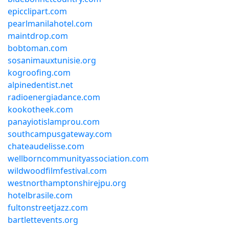
epicclipart.com
pearlmanilahotel.com
maintdrop.com
bobtoman.com
sosanimauxtunisie.org
kogroofing.com
alpinedentist.net
radioenergiadance.com
kookotheek.com
panayiotislamprou.com
southcampusgateway.com
chateaudelisse.com
wellborncommunityassociation.com
wildwoodfilmfestival.com
westnorthamptonshirejpu.org
hotelbrasile.com
fultonstreetjazz.com
bartlettevents.org