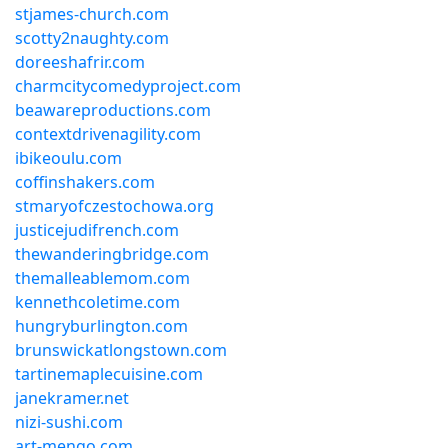
stjames-church.com
scotty2naughty.com
doreeshafrir.com
charmcitycomedyproject.com
beawareproductions.com
contextdrivenagility.com
ibikeoulu.com
coffinshakers.com
stmaryofczestochowa.org
justicejudifrench.com
thewanderingbridge.com
themalleablemom.com
kennethcoletime.com
hungryburlington.com
brunswickatlongstown.com
tartinemaplecuisine.com
janekramer.net
nizi-sushi.com
art-mengo.com