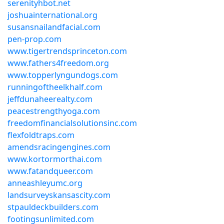
serenityhbot.net
joshuainternational.org
susansnailandfacial.com
pen-prop.com
www.tigertrendsprinceton.com
www.fathers4freedom.org
www.topperlyngundogs.com
runningoftheelkhalf.com
jeffdunaheerealty.com
peacestrengthyoga.com
freedomfinancialsolutionsinc.com
flexfoldtraps.com
amendsracingengines.com
www.kortormorthai.com
www.fatandqueer.com
anneashleyumc.org
landsurveyskansascity.com
stpauldeckbuilders.com
footingsunlimited.com