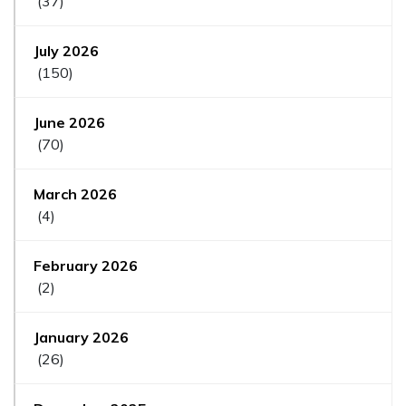
(37)
July 2026
(150)
June 2026
(70)
March 2026
(4)
February 2026
(2)
January 2026
(26)