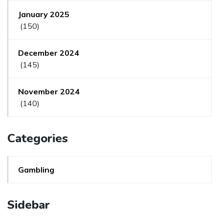
January 2025
(150)
December 2024
(145)
November 2024
(140)
Categories
Gambling
Sidebar