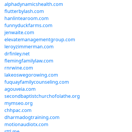
alphadynamicshealth.com
flutterbylash.com
hanlintearoom.com
funnyduckfarms.com
jenwaite.com
elevatemanagementgroup.com
leroyzimmerman.com
drfinley.net
flemingfamilylaw.com
rnrwine.com
lakeoswegorowing.com
fuquayfamilycounseling.com
agouveia.com
secondbaptistchurchofolathe.org
mymseo.org
chhpac.com
dharmadogtraining.com
motionaudiotx.com
rttl.me