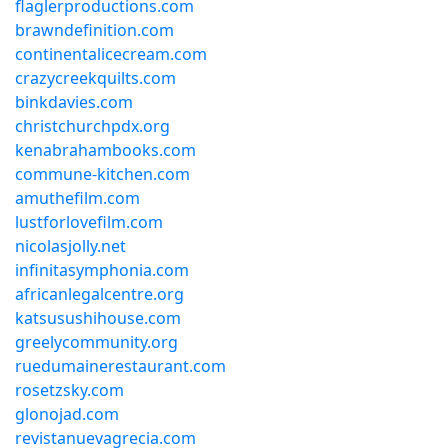
flaglerproductions.com
brawndefinition.com
continentalicecream.com
crazycreekquilts.com
binkdavies.com
christchurchpdx.org
kenabrahambooks.com
commune-kitchen.com
amuthefilm.com
lustforlovefilm.com
nicolasjolly.net
infinitasymphonia.com
africanlegalcentre.org
katsusushihouse.com
greelycommunity.org
ruedumainerestaurant.com
rosetzsky.com
glonojad.com
revistanuevagrecia.com