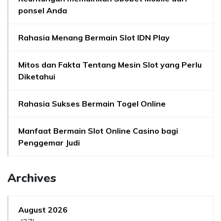
ponsel Anda
Rahasia Menang Bermain Slot IDN Play
Mitos dan Fakta Tentang Mesin Slot yang Perlu
Diketahui
Rahasia Sukses Bermain Togel Online
Manfaat Bermain Slot Online Casino bagi
Penggemar Judi
Archives
August 2026