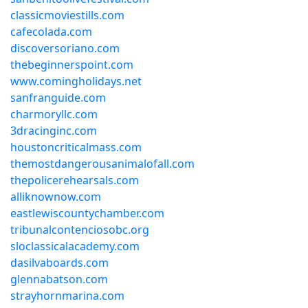
classicmoviestills.com
cafecolada.com
discoversoriano.com
thebeginnerspoint.com
www.comingholidays.net
sanfranguide.com
charmoryllc.com
3dracinginc.com
houstoncriticalmass.com
themostdangerousanimalofall.com
thepolicerehearsals.com
alliknownow.com
eastlewiscountychamber.com
tribunalcontenciosobc.org
sloclassicalacademy.com
dasilvaboards.com
glennabatson.com
strayhornmarina.com