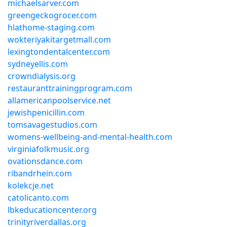
michaelsarver.com
greengeckogrocer.com
hlathome-staging.com
wokteriyakitargetmall.com
lexingtondentalcenter.com
sydneyellis.com
crowndialysis.org
restauranttrainingprogram.com
allamericanpoolservice.net
jewishpenicillin.com
tomsavagestudios.com
womens-wellbeing-and-mental-health.com
virginiafolkmusic.org
ovationsdance.com
ribandrhein.com
kolekcje.net
catolicanto.com
lbkeducationcenter.org
trinityriverdallas.org