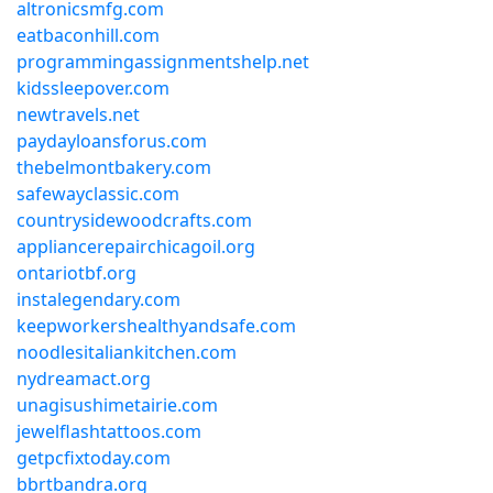
altronicsmfg.com
eatbaconhill.com
programmingassignmentshelp.net
kidssleepover.com
newtravels.net
paydayloansforus.com
thebelmontbakery.com
safewayclassic.com
countrysidewoodcrafts.com
appliancerepairchicagoil.org
ontariotbf.org
instalegendary.com
keepworkershealthyandsafe.com
noodlesitaliankitchen.com
nydreamact.org
unagisushimetairie.com
jewelflashtattoos.com
getpcfixtoday.com
bbrtbandra.org