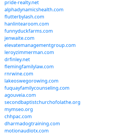
pride-realty.net
alphadynamicshealth.com
flutterbylash.com
hanlintearoom.com
funnyduckfarms.com
jenwaite.com
elevatemanagementgroup.com
leroyzimmerman.com
drfinley.net
flemingfamilylaw.com
rnrwine.com
lakeoswegorowing.com
fuquayfamilycounseling.com
agouveia.com
secondbaptistchurchofolathe.org
mymseo.org
chhpac.com
dharmadogtraining.com
motionaudiotx.com