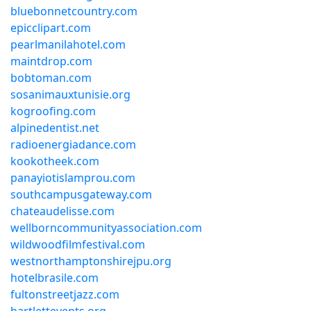
bluebonnetcountry.com
epicclipart.com
pearlmanilahotel.com
maintdrop.com
bobtoman.com
sosanimauxtunisie.org
kogroofing.com
alpinedentist.net
radioenergiadance.com
kookotheek.com
panayiotislamprou.com
southcampusgateway.com
chateaudelisse.com
wellborncommunityassociation.com
wildwoodfilmfestival.com
westnorthamptonshirejpu.org
hotelbrasile.com
fultonstreetjazz.com