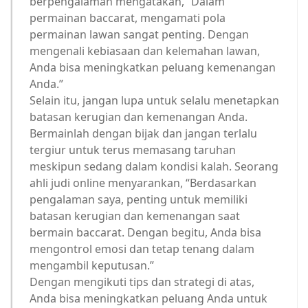
berpengalaman mengatakan, “Dalam
permainan baccarat, mengamati pola
permainan lawan sangat penting. Dengan
mengenali kebiasaan dan kelemahan lawan,
Anda bisa meningkatkan peluang kemenangan
Anda.”
Selain itu, jangan lupa untuk selalu menetapkan
batasan kerugian dan kemenangan Anda.
Bermainlah dengan bijak dan jangan terlalu
tergiur untuk terus memasang taruhan
meskipun sedang dalam kondisi kalah. Seorang
ahli judi online menyarankan, “Berdasarkan
pengalaman saya, penting untuk memiliki
batasan kerugian dan kemenangan saat
bermain baccarat. Dengan begitu, Anda bisa
mengontrol emosi dan tetap tenang dalam
mengambil keputusan.”
Dengan mengikuti tips dan strategi di atas,
Anda bisa meningkatkan peluang Anda untuk