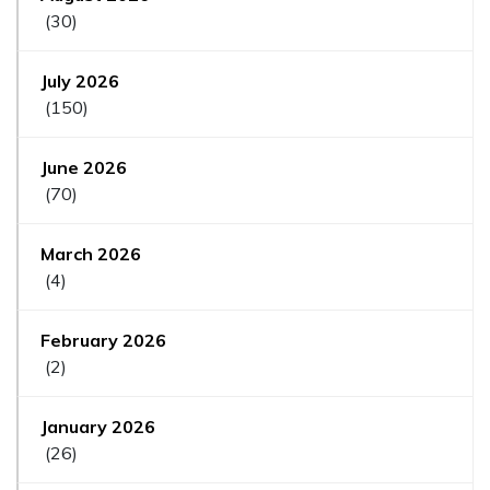
(30)
July 2026
(150)
June 2026
(70)
March 2026
(4)
February 2026
(2)
January 2026
(26)