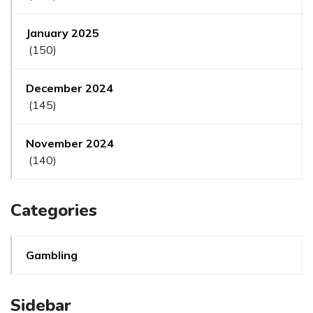
January 2025
(150)
December 2024
(145)
November 2024
(140)
Categories
Gambling
Sidebar