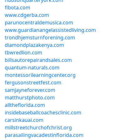
hudsonquarteryork.com
fibota.com
www.cdgerba.com
parunocentraldemusica.com
www.guardianangelassistedliving.com
trondhjemsturnforening.com
diamondplazakenya.com
tbwredlion.com
billsautorepairandsales.com
quantum-naturals.com
montessorilearningcenter.org
fergusonstreetfest.com
samjayneforever.com
matthurstphoto.com
alltheflorida.com
insidebaseballcoachesclinic.com
carsinkauai.com
millstreetchurchofchrist.org
parasailingvacadestinflorida.com