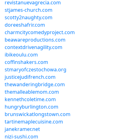
revistanuevagrecia.com
stjames-church.com
scotty2naughty.com
doreeshafrir.com
charmcitycomedyproject.com
beawareproductions.com
contextdrivenagility.com
ibikeoulu.com
coffinshakers.com
stmaryofczestochowa.org
justicejudifrench.com
thewanderingbridge.com
themalleablemom.com
kennethcoletime.com
hungryburlington.com
brunswickatlongstown.com
tartinemaplecuisine.com
janekramer.net
nizi-sushi.com