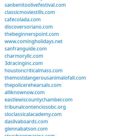
sanbenitoolivefestival.com
classicmoviestills.com
cafecolada.com
discoversoriano.com
thebeginnerspoint.com
www.comingholidays.net
sanfranguide.com
charmoryllc.com
3dracinginc.com
houstoncriticalmass.com
themostdangerousanimalofall.com
thepolicerehearsals.com
alliknownow.com
eastlewiscountychamber.com
tribunalcontenciosobc.org
sloclassicalacademy.com
dasilvaboards.com
glennabatson.com