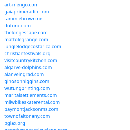
art-mengo.com
gaiaprimeradio.com
tammiebrown.net
dutonc.com
thelongescape.com
mattolegrange.com
junglelodgecostarica.com
christianfestivals.org
visitcountrykitchen.com
algarve-dolphins.com
alanveingrad.com
ginosonhiggins.com
wutungprinting.com
maritalsettlements.com
milwbikeskaterental.com
baymontjacksonms.com
townofaltonany.com
pglax.org