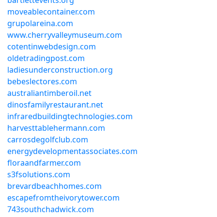
bartlettevents.org
moveablecontainer.com
grupolareina.com
www.cherryvalleymuseum.com
cotentinwebdesign.com
oldetradingpost.com
ladiesunderconstruction.org
bebeslectores.com
australiantimberoil.net
dinosfamilyrestaurant.net
infraredbuildingtechnologies.com
harvesttablehermann.com
carrosdegolfclub.com
energydevelopmentassociates.com
floraandfarmer.com
s3fsolutions.com
brevardbeachhomes.com
escapefromtheivorytower.com
743southchadwick.com