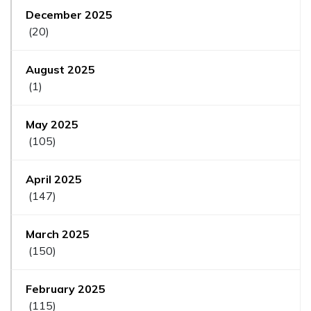
December 2025
(20)
August 2025
(1)
May 2025
(105)
April 2025
(147)
March 2025
(150)
February 2025
(115)