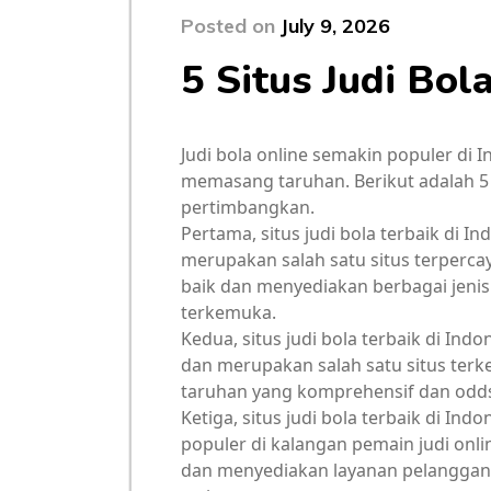
Posted on
July 9, 2026
5 Situs Judi Bol
Judi bola online semakin populer di 
memasang taruhan. Berikut adalah 5 s
pertimbangkan.
Pertama, situs judi bola terbaik di I
merupakan salah satu situs terpercay
baik dan menyediakan berbagai jenis t
terkemuka.
Kedua, situs judi bola terbaik di Ind
dan merupakan salah satu situs ter
taruhan yang komprehensif dan odds 
Ketiga, situs judi bola terbaik di Ind
populer di kalangan pemain judi onl
dan menyediakan layanan pelanggan 