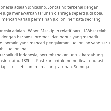
ndonesia adalah Ioncasino. Ioncasino terkenal dengan
i juga menawarkan taruhan olahraga seperti judi bola.
mencari variasi permainan judi online,” kata seorang
ndonesia adalah 188bet. Meskipun relatif baru, 188bet telah
ne dengan berbagai promosi dan bonus yang menarik.
agi pemain yang mencari pengalaman judi online yang seru
i judi online.
ola terbaik di Indonesia, pertimbangkan untuk bergabung
asino, atau 188bet. Pastikan untuk memeriksa reputasi
etiap situs sebelum memasang taruhan. Semoga