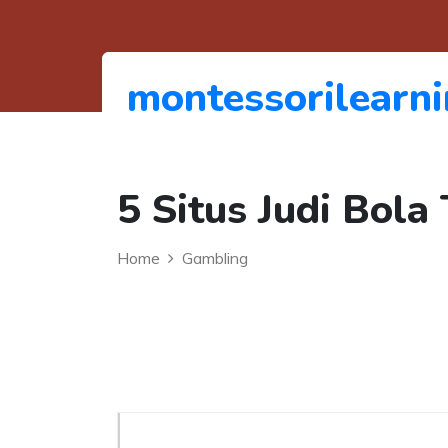
montessorilearni
5 Situs Judi Bola
Home
Gambling