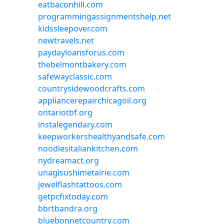
eatbaconhill.com
programmingassignmentshelp.net
kidssleepover.com
newtravels.net
paydayloansforus.com
thebelmontbakery.com
safewayclassic.com
countrysidewoodcrafts.com
appliancerepairchicagoil.org
ontariotbf.org
instalegendary.com
keepworkershealthyandsafe.com
noodlesitaliankitchen.com
nydreamact.org
unagisushimetairie.com
jewelflashtattoos.com
getpcfixtoday.com
bbrtbandra.org
bluebonnetcountry.com