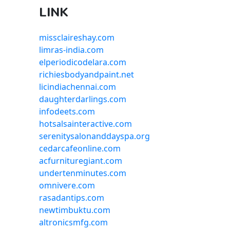
LINK
missclaireshay.com
limras-india.com
elperiodicodelara.com
richiesbodyandpaint.net
licindiachennai.com
daughterdarlings.com
infodeets.com
hotsalsainteractive.com
serenitysalonanddayspa.org
cedarcafeonline.com
acfurnituregiant.com
undertenminutes.com
omnivere.com
rasadantips.com
newtimbuktu.com
altronicsmfg.com