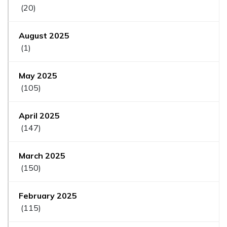
(20)
August 2025
(1)
May 2025
(105)
April 2025
(147)
March 2025
(150)
February 2025
(115)