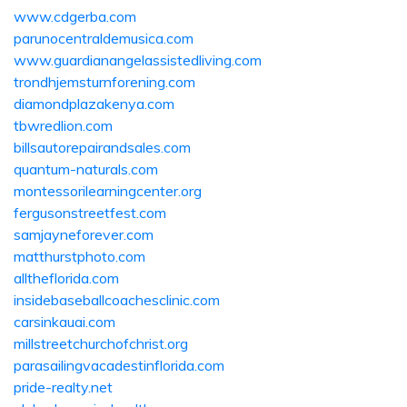
www.cdgerba.com
parunocentraldemusica.com
www.guardianangelassistedliving.com
trondhjemsturnforening.com
diamondplazakenya.com
tbwredlion.com
billsautorepairandsales.com
quantum-naturals.com
montessorilearningcenter.org
fergusonstreetfest.com
samjayneforever.com
matthurstphoto.com
alltheflorida.com
insidebaseballcoachesclinic.com
carsinkauai.com
millstreetchurchofchrist.org
parasailingvacadestinflorida.com
pride-realty.net