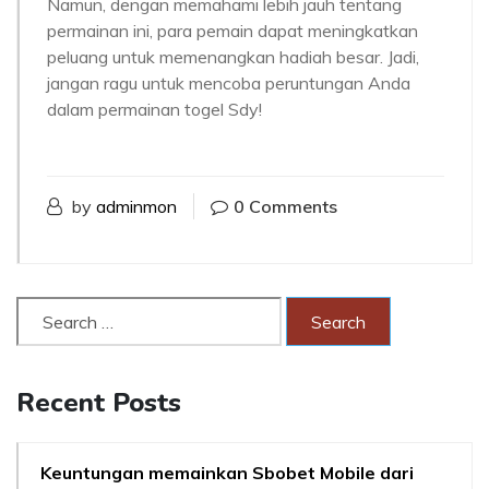
Namun, dengan memahami lebih jauh tentang
permainan ini, para pemain dapat meningkatkan
peluang untuk memenangkan hadiah besar. Jadi,
jangan ragu untuk mencoba peruntungan Anda
dalam permainan togel Sdy!
by
adminmon
0 Comments
Recent Posts
Keuntungan memainkan Sbobet Mobile dari