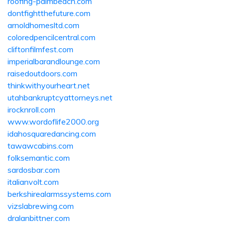
roofing-palmbeach.com
dontfightthefuture.com
arnoldhomesltd.com
coloredpencilcentral.com
cliftonfilmfest.com
imperialbarandlounge.com
raisedoutdoors.com
thinkwithyourheart.net
utahbankruptcyattorneys.net
irocknroll.com
www.wordoflife2000.org
idahosquaredancing.com
tawawcabins.com
folksemantic.com
sardosbar.com
italianvolt.com
berkshirealarmssystems.com
vizslabrewing.com
dralanbittner.com