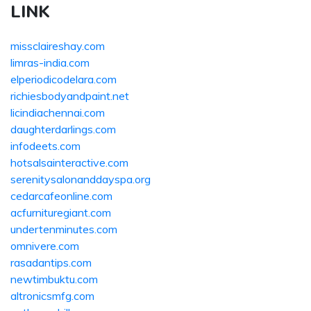
LINK
missclaireshay.com
limras-india.com
elperiodicodelara.com
richiesbodyandpaint.net
licindiachennai.com
daughterdarlings.com
infodeets.com
hotsalsainteractive.com
serenitysalonanddayspa.org
cedarcafeonline.com
acfurnituregiant.com
undertenminutes.com
omnivere.com
rasadantips.com
newtimbuktu.com
altronicsmfg.com