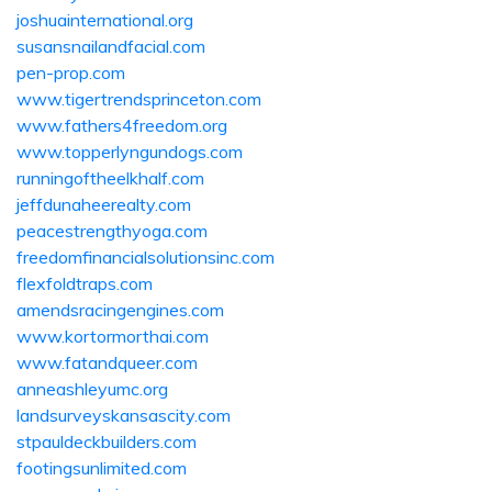
joshuainternational.org
susansnailandfacial.com
pen-prop.com
www.tigertrendsprinceton.com
www.fathers4freedom.org
www.topperlyngundogs.com
runningoftheelkhalf.com
jeffdunaheerealty.com
peacestrengthyoga.com
freedomfinancialsolutionsinc.com
flexfoldtraps.com
amendsracingengines.com
www.kortormorthai.com
www.fatandqueer.com
anneashleyumc.org
landsurveyskansascity.com
stpauldeckbuilders.com
footingsunlimited.com