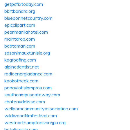
getpcfixtoday.com
bbrtbandra.org
bluebonnetcountry.com
epicclipart.com
pearlmanilahotel.com
maintdrop.com
bobtoman.com
sosanimauxtunisie.org
kogroofing.com
alpinedentist.net
radioenergiadance.com
kookotheek.com
panayiotislamprou.com
southcampusgateway.com
chateaudelisse.com
wellborncommunityassociation.com
wildwoodfilmfestival.com
westnorthamptonshirejpu.org
hotelbrasile.com