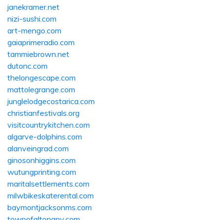
janekramer.net
nizi-sushi.com
art-mengo.com
gaiaprimeradio.com
tammiebrown.net
dutonc.com
thelongescape.com
mattolegrange.com
junglelodgecostarica.com
christianfestivals.org
visitcountrykitchen.com
algarve-dolphins.com
alanveingrad.com
ginosonhiggins.com
wutungprinting.com
maritalsettlements.com
milwbikeskaterental.com
baymontjacksonms.com
townofaltonany.com