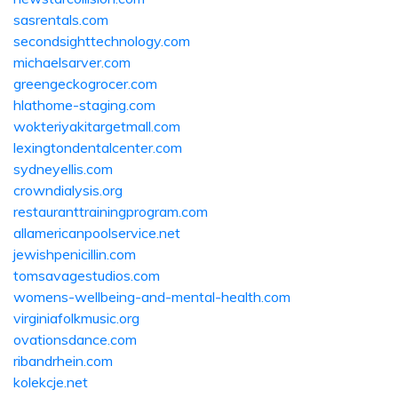
sasrentals.com
secondsighttechnology.com
michaelsarver.com
greengeckogrocer.com
hlathome-staging.com
wokteriyakitargetmall.com
lexingtondentalcenter.com
sydneyellis.com
crowndialysis.org
restauranttrainingprogram.com
allamericanpoolservice.net
jewishpenicillin.com
tomsavagestudios.com
womens-wellbeing-and-mental-health.com
virginiafolkmusic.org
ovationsdance.com
ribandrhein.com
kolekcje.net