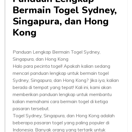
Bermain Togel Sydney,
Singapura, dan Hong
Kong
Panduan Lengkap Bermain Togel Sydney,
Singapura, dan Hong Kong
Halo para pecinta togel! Apakah kalian sedang
mencari panduan lengkap untuk bermain togel
Sydney, Singapura, dan Hong Kong? Jika iya, kalian
berada di tempat yang tepat! Kali ini, kami akan
memberikan panduan lengkap untuk membantu
kalian memahami cara bermain togel di ketiga
pasaran tersebut.
Togel Sydney, Singapura, dan Hong Kong adalah
beberapa pasaran togel yang paling populer di
Indonesia. Banyak orang yang tertarik untuk