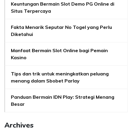
Keuntungan Bermain Slot Demo PG Online di
Situs Terpercaya
Fakta Menarik Seputar No Togel yang Perlu
Diketahui
Manfaat Bermain Slot Online bagi Pemain
Kasino
Tips dan trik untuk meningkatkan peluang
menang dalam Sbobet Parlay
Panduan Bermain IDN Play: Strategi Menang
Besar
Archives