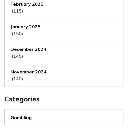
February 2025
(115)
January 2025
(150)
December 2024
(145)
November 2024
(140)
Categories
Gambling