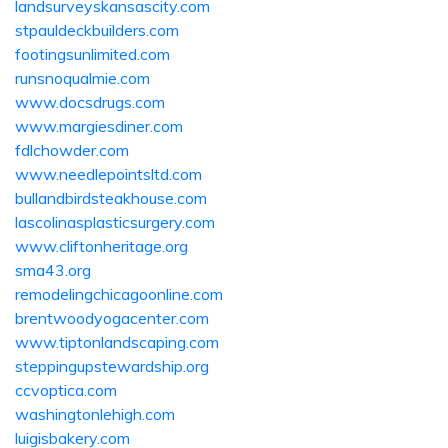
landsurveyskansascity.com
stpauldeckbuilders.com
footingsunlimited.com
runsnoqualmie.com
www.docsdrugs.com
www.margiesdiner.com
fdlchowder.com
www.needlepointsltd.com
bullandbirdsteakhouse.com
lascolinasplasticsurgery.com
www.cliftonheritage.org
sma43.org
remodelingchicagoonline.com
brentwoodyogacenter.com
www.tiptonlandscaping.com
steppingupstewardship.org
ccvoptica.com
washingtonlehigh.com
luigisbakery.com