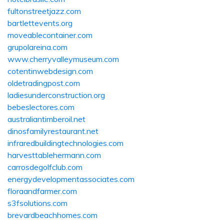
fultonstreetjazz.com
bartlettevents.org
moveablecontainer.com
grupolareina.com
www.cherryvalleymuseum.com
cotentinwebdesign.com
oldetradingpost.com
ladiesunderconstruction.org
bebeslectores.com
australiantimberoil.net
dinosfamilyrestaurant.net
infraredbuildingtechnologies.com
harvesttablehermann.com
carrosdegolfclub.com
energydevelopmentassociates.com
floraandfarmer.com
s3fsolutions.com
brevardbeachhomes.com