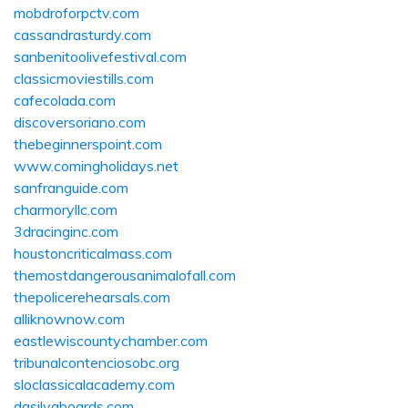
mobdroforpctv.com
cassandrasturdy.com
sanbenitoolivefestival.com
classicmoviestills.com
cafecolada.com
discoversoriano.com
thebeginnerspoint.com
www.comingholidays.net
sanfranguide.com
charmoryllc.com
3dracinginc.com
houstoncriticalmass.com
themostdangerousanimalofall.com
thepolicerehearsals.com
alliknownow.com
eastlewiscountychamber.com
tribunalcontenciosobc.org
sloclassicalacademy.com
dasilvaboards.com