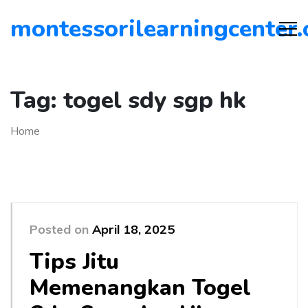
montessorilearningcenter.
Tag:
togel sdy sgp hk
Home
Posted on
April 18, 2025
Tips Jitu
Memenangkan Togel