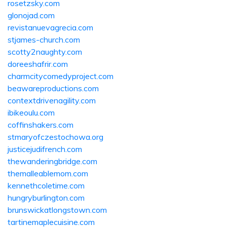
rosetzsky.com
glonojad.com
revistanuevagrecia.com
stjames-church.com
scotty2naughty.com
doreeshafrir.com
charmcitycomedyproject.com
beawareproductions.com
contextdrivenagility.com
ibikeoulu.com
coffinshakers.com
stmaryofczestochowa.org
justicejudifrench.com
thewanderingbridge.com
themalleablemom.com
kennethcoletime.com
hungryburlington.com
brunswickatlongstown.com
tartinemaplecuisine.com