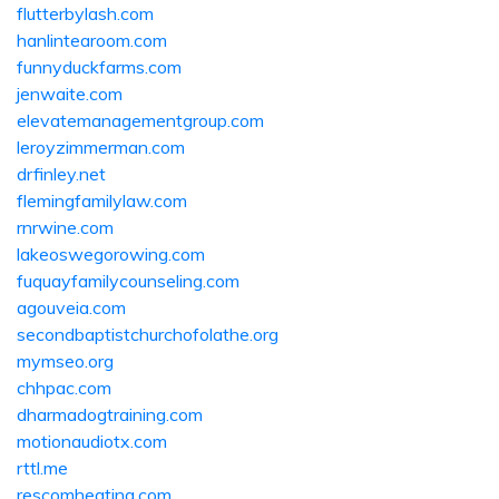
flutterbylash.com
hanlintearoom.com
funnyduckfarms.com
jenwaite.com
elevatemanagementgroup.com
leroyzimmerman.com
drfinley.net
flemingfamilylaw.com
rnrwine.com
lakeoswegorowing.com
fuquayfamilycounseling.com
agouveia.com
secondbaptistchurchofolathe.org
mymseo.org
chhpac.com
dharmadogtraining.com
motionaudiotx.com
rttl.me
rescomheating.com