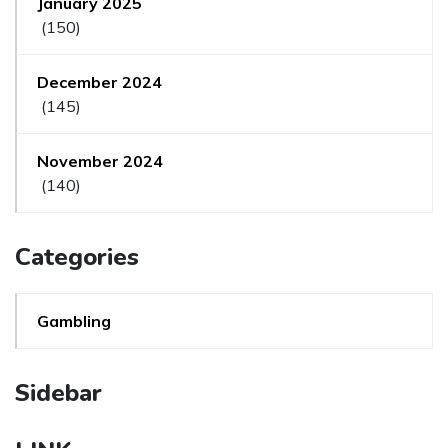
January 2025
(150)
December 2024
(145)
November 2024
(140)
Categories
Gambling
Sidebar