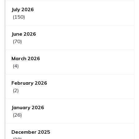
July 2026
(150)
June 2026
(70)
March 2026
(4)
February 2026
(2)
January 2026
(26)
December 2025