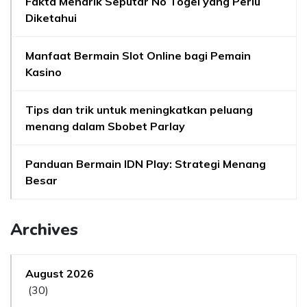
Fakta Menarik Seputar No Togel yang Perlu
Diketahui
Manfaat Bermain Slot Online bagi Pemain
Kasino
Tips dan trik untuk meningkatkan peluang
menang dalam Sbobet Parlay
Panduan Bermain IDN Play: Strategi Menang
Besar
Archives
August 2026
(30)