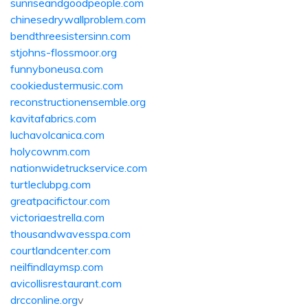
sunriseandgoodpeople.com
chinesedrywallproblem.com
bendthreesistersinn.com
stjohns-flossmoor.org
funnyboneusa.com
cookiedustermusic.com
reconstructionensemble.org
kavitafabrics.com
luchavolcanica.com
holycownm.com
nationwidetruckservice.com
turtleclubpg.com
greatpacifictour.com
victoriaestrella.com
thousandwavesspa.com
courtlandcenter.com
neilfindlaymsp.com
avicollisrestaurant.com
drcconline.org
v