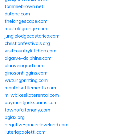
tammiebrown.net
dutonc.com
thelongescape.com
mattolegrange.com
junglelodgecostarica.com
christianfestivals.org
visitcountrykitchen.com
algarve-dolphins.com
alanveingrad.com
ginosonhiggins.com
wutungprinting.com
maritalsettlements.com
milwbikeskaterental.com
baymontjacksonms.com
townofaltonany.com
pglax.org
negativespacecleveland.com
liuteriapaoletti.com