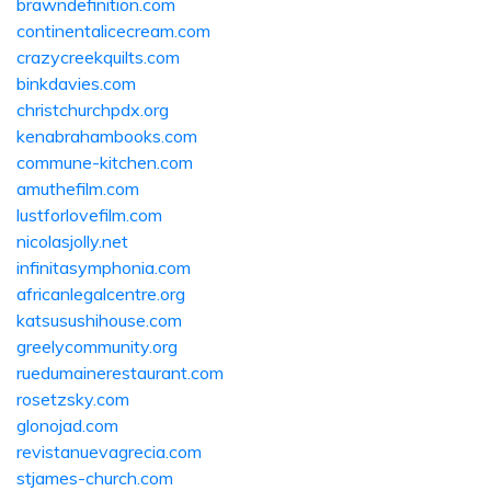
brawndefinition.com
continentalicecream.com
crazycreekquilts.com
binkdavies.com
christchurchpdx.org
kenabrahambooks.com
commune-kitchen.com
amuthefilm.com
lustforlovefilm.com
nicolasjolly.net
infinitasymphonia.com
africanlegalcentre.org
katsusushihouse.com
greelycommunity.org
ruedumainerestaurant.com
rosetzsky.com
glonojad.com
revistanuevagrecia.com
stjames-church.com