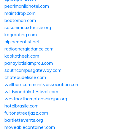
pearlmanilahotel.com
maintdrop.com
bobtoman.com
sosanimauxtunisie.org
kogroofing.com
alpinedentist.net
radioenergiadance.com
kookotheek.com
panayiotislamprou.com
southcampusgateway.com
chateaudelisse.com
wellborncommunityassociation.com
wildwoodfilmfestival.com
westnorthamptonshirejpu.org
hotelbrasile.com
fultonstreetjazz.com
bartlettevents.org
moveablecontainer.com