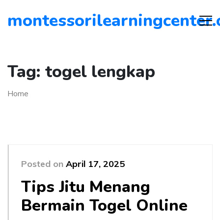
montessorilearningcenter.
Tag:
togel lengkap
Home
Posted on
April 17, 2025
Tips Jitu Menang
Bermain Togel Online