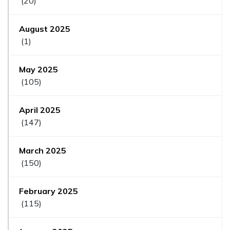
(20)
August 2025
(1)
May 2025
(105)
April 2025
(147)
March 2025
(150)
February 2025
(115)