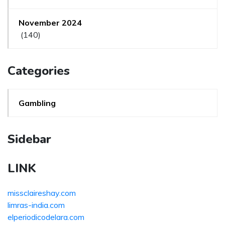
November 2024
(140)
Categories
Gambling
Sidebar
LINK
missclaireshay.com
limras-india.com
elperiodicodelara.com