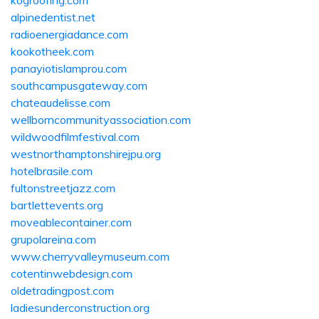
kogroofing.com
alpinedentist.net
radioenergiadance.com
kookotheek.com
panayiotislamprou.com
southcampusgateway.com
chateaudelisse.com
wellborncommunityassociation.com
wildwoodfilmfestival.com
westnorthamptonshirejpu.org
hotelbrasile.com
fultonstreetjazz.com
bartlettevents.org
moveablecontainer.com
grupolareina.com
www.cherryvalleymuseum.com
cotentinwebdesign.com
oldetradingpost.com
ladiesunderconstruction.org