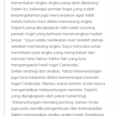
menentukan angka-angka yang akan dipasang.”
Selain itu, beberapa pemain togel yang sudah
berpengalaman juga menyarankan agar tidak
terlalu terburu-buru dalam memasang angka.
Seperti yang diungkapkan oleh salah seorang
pemain togel yang berhasil memenangkan hadiah
besar, “Saya selalu melakukan riset terlebih dahulu
sebelum memasang angka. Saya mencoba untuk
memahami pola angka yang sering keluar dan
mencari tahu faktor-faktor lain yang bisa
mempengaruhi hasil togel Cambodia.”
Selain strategi dan analisis, faktor keberuntungan
juga turut berperan dalam kemenangan bermain
togel Cambodia. Namun, bukan berarti Anda hanya
mengandalkan keberuntungan semata. Seperti
yang diungkapkan oleh pakar numerologi,
“Keberuntungan memang penting, namun Anda
juga perlu memiliki pengetahuan dan keterampilan
dalam menganalisis angka-angka togel. Kombinasi