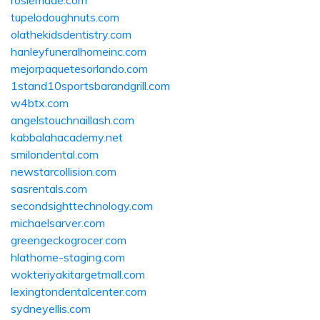
rosiemade.com
tupelodoughnuts.com
olathekidsdentistry.com
hanleyfuneralhomeinc.com
mejorpaquetesorlando.com
1stand10sportsbarandgrill.com
w4btx.com
angelstouchnaillash.com
kabbalahacademy.net
smilondental.com
newstarcollision.com
sasrentals.com
secondsighttechnology.com
michaelsarver.com
greengeckogrocer.com
hlathome-staging.com
wokteriyakitargetmall.com
lexingtondentalcenter.com
sydneyellis.com