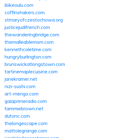
ibikeoulu.com
coffinshakers.com
stmaryofczestochowa.org
justicejudifrench.com
thewanderingbridge.com
themalleablemom.com
kennethcoletime.com
hungryburlington.com
brunswickatlongstown.com
tartinemaplecuisine.com
janekramer.net
nizi-sushi.com
art-mengo.com
gaiaprimeradio.com
tammiebrown.net
dutonc.com
thelongescape.com
mattolegrange.com