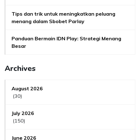
Tips dan trik untuk meningkatkan peluang
menang dalam Sbobet Parlay
Panduan Bermain IDN Play: Strategi Menang
Besar
Archives
August 2026
(30)
July 2026
(150)
June 2026