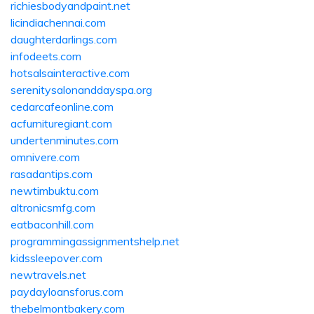
richiesbodyandpaint.net
licindiachennai.com
daughterdarlings.com
infodeets.com
hotsalsainteractive.com
serenitysalonanddayspa.org
cedarcafeonline.com
acfurnituregiant.com
undertenminutes.com
omnivere.com
rasadantips.com
newtimbuktu.com
altronicsmfg.com
eatbaconhill.com
programmingassignmentshelp.net
kidssleepover.com
newtravels.net
paydayloansforus.com
thebelmontbakery.com