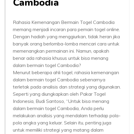
Cambodia
Rahasia Kemenangan Bermain Togel Cambodia
memang menjadi incaran para pemain togel online.
Dengan hadiah yang menggiurkan, tidak heran jika
banyak orang berlomba-lomba mencari cara untuk
memenangkan permainan ini. Namun, apakah
benar ada rahasia khusus untuk bisa menang
dalam bermain togel Cambodia?
Menurut beberapa ahli togel, rahasia kemenangan
dalam bermain togel Cambodia sebenarnya
terletak pada analisis dan strategi yang digunakan.
Seperti yang diungkapkan oleh Pakar Togel
Indonesia, Budi Santoso, “Untuk bisa menang
dalam bermain togel Cambodia, Anda perlu
melakukan analisis yang mendalam terhadap pola-
pola angka yang keluar. Selain itu, penting juga
untuk memiliki strategi yang matang dalam