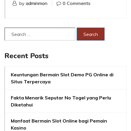
by
adminmon
0 Comments
Recent Posts
Keuntungan Bermain Slot Demo PG Online di
Situs Terpercaya
Fakta Menarik Seputar No Togel yang Perlu
Diketahui
Manfaat Bermain Slot Online bagi Pemain
Kasino