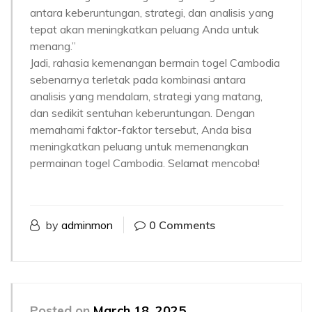
antara keberuntungan, strategi, dan analisis yang
tepat akan meningkatkan peluang Anda untuk
menang.”
Jadi, rahasia kemenangan bermain togel Cambodia
sebenarnya terletak pada kombinasi antara
analisis yang mendalam, strategi yang matang,
dan sedikit sentuhan keberuntungan. Dengan
memahami faktor-faktor tersebut, Anda bisa
meningkatkan peluang untuk memenangkan
permainan togel Cambodia. Selamat mencoba!
by
adminmon
0 Comments
Posted on
March 18, 2025