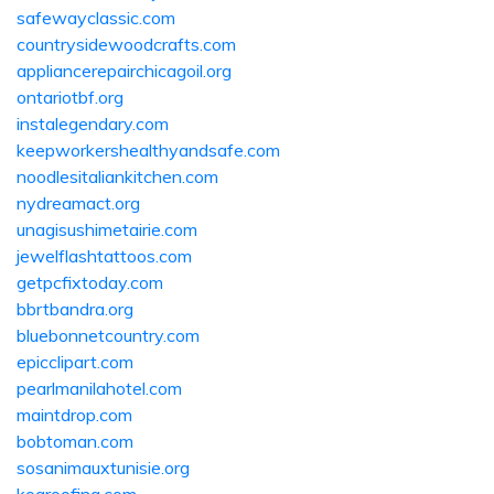
safewayclassic.com
countrysidewoodcrafts.com
appliancerepairchicagoil.org
ontariotbf.org
instalegendary.com
keepworkershealthyandsafe.com
noodlesitaliankitchen.com
nydreamact.org
unagisushimetairie.com
jewelflashtattoos.com
getpcfixtoday.com
bbrtbandra.org
bluebonnetcountry.com
epicclipart.com
pearlmanilahotel.com
maintdrop.com
bobtoman.com
sosanimauxtunisie.org