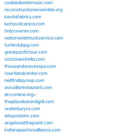
cookiedustermusic.com
reconstructionensemble.org
kavitafabrics.com
luchavolcanica.com
holycownm.com
nationwidetruckservice.com
turtleclubpg.com
greatpacifictour.com
victoriaestrella.com
thousandwavesspa.com
courtlandcenter.com
neilfindlaymsp.com
avicollisrestaurant.com
drcconline.org
v
theplacebarandgrill.com
waterburyrx.com
advpoolsinc.com
angelosatthepoint.com
indianapastorsalliance.com