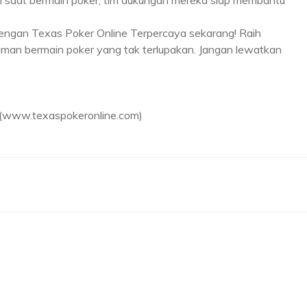
h saat bermain poker, tim dukungan mereka siap membantu
 dengan Texas Poker Online Terpercaya sekarang! Raih
man bermain poker yang tak terlupakan. Jangan lewatkan
a (www.texaspokeronline.com)