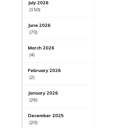
July 2026
(150)
June 2026
(70)
March 2026
(4)
February 2026
(2)
January 2026
(26)
December 2025
(20)