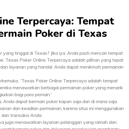
ine Terpercaya: Tempat
ermain Poker di Texas
ang tinggal di Texas? Jika iya, Anda pasti mencari tempat
ine. Texas Poker Online Terpercaya adalah pilihan yang tepat
k dan layanan yang handal, Anda dapat menikmati permainan
terkemuka, “Texas Poker Online Terpercaya adalah tempat
 Mereka menawarkan berbagai permainan poker yang menarik
iurkan bagi para pemain.”
 Anda dapat bermain poker kapan saja dan di mana saja.
manan dan keadilan permainan, karena situs ini menggunakan
a dan transaksi Anda.
caya juga menawarkan layanan pelanggan yang ramah dan