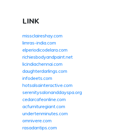
LINK
missclaireshay.com
limras-india.com
elperiodicodelara.com
richiesbodyandpaint.net
licindiachennai.com
daughterdarlings.com
infodeets.com
hotsalsainteractive.com
serenitysalonanddayspa.org
cedarcafeonline.com
acfurnituregiant.com
undertenminutes.com
omnivere.com
rasadantips.com