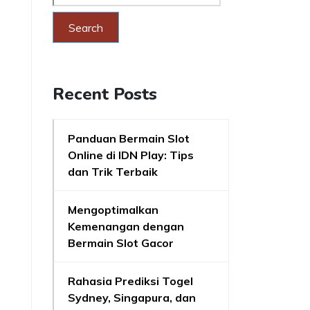
Recent Posts
Panduan Bermain Slot
Online di IDN Play: Tips
dan Trik Terbaik
Mengoptimalkan
Kemenangan dengan
Bermain Slot Gacor
Rahasia Prediksi Togel
Sydney, Singapura, dan