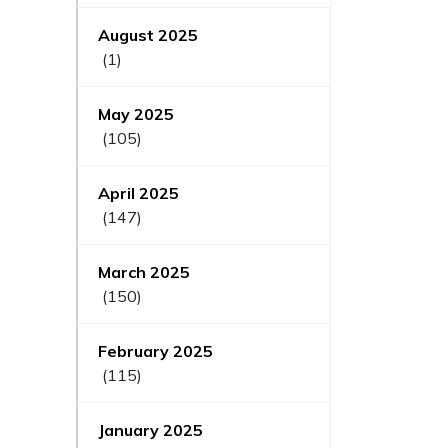
August 2025
(1)
May 2025
(105)
April 2025
(147)
March 2025
(150)
February 2025
(115)
January 2025