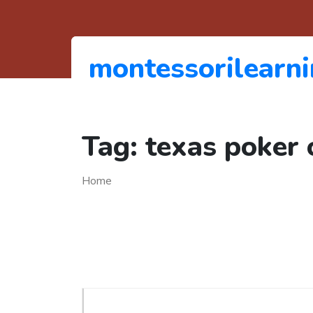
montessorilearni
Tag:
texas poker 
Home