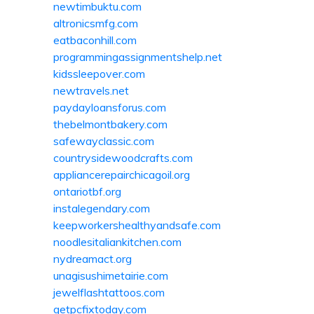
newtimbuktu.com
altronicsmfg.com
eatbaconhill.com
programmingassignmentshelp.net
kidssleepover.com
newtravels.net
paydayloansforus.com
thebelmontbakery.com
safewayclassic.com
countrysidewoodcrafts.com
appliancerepairchicagoil.org
ontariotbf.org
instalegendary.com
keepworkershealthyandsafe.com
noodlesitaliankitchen.com
nydreamact.org
unagisushimetairie.com
jewelflashtattoos.com
getpcfixtoday.com