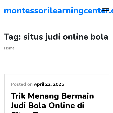
montessorilearningcenter.
Tag:
situs judi online bola
Home
Posted on
April 22, 2025
Trik Menang Bermain
Judi Bola Online di