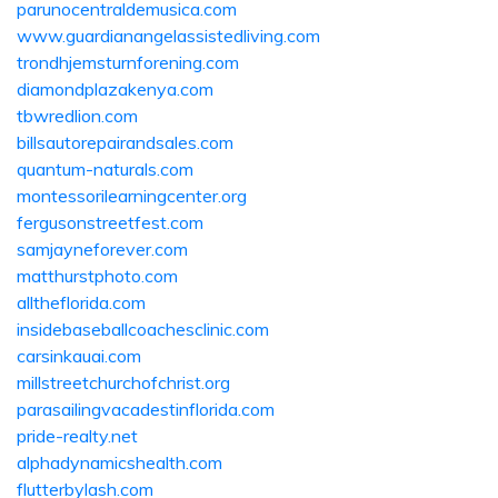
parunocentraldemusica.com
www.guardianangelassistedliving.com
trondhjemsturnforening.com
diamondplazakenya.com
tbwredlion.com
billsautorepairandsales.com
quantum-naturals.com
montessorilearningcenter.org
fergusonstreetfest.com
samjayneforever.com
matthurstphoto.com
alltheflorida.com
insidebaseballcoachesclinic.com
carsinkauai.com
millstreetchurchofchrist.org
parasailingvacadestinflorida.com
pride-realty.net
alphadynamicshealth.com
flutterbylash.com