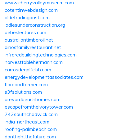
www.cherryvalleymuseum.com
cotentinwebdesign.com
oldetradingpost.com
ladiesunderconstruction.org
bebeslectores.com
australiantimberoil.net
dinosfamilyrestaurant.net
infraredbuildingtechnologies.com
harvesttablehermann.com
carrosdegolfclub.com
energydevelopmentassociates.com
floraandfarmer.com
s3fsolutions.com
brevardbeachhomes.com
escapefromtheivorytower.com
743southchadwick.com
india-northeast.com
roofing-palmbeach.com
dontfightthefuture.com