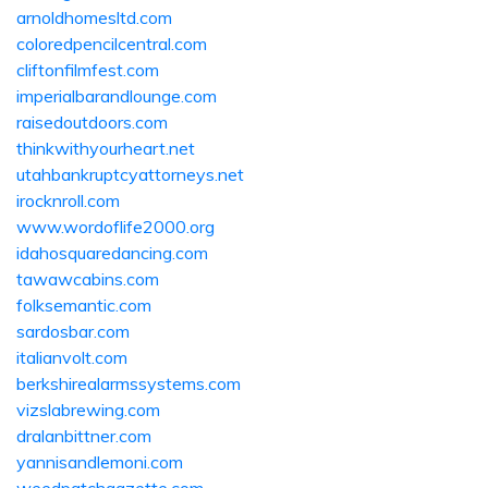
arnoldhomesltd.com
coloredpencilcentral.com
cliftonfilmfest.com
imperialbarandlounge.com
raisedoutdoors.com
thinkwithyourheart.net
utahbankruptcyattorneys.net
irocknroll.com
www.wordoflife2000.org
idahosquaredancing.com
tawawcabins.com
folksemantic.com
sardosbar.com
italianvolt.com
berkshirealarmssystems.com
vizslabrewing.com
dralanbittner.com
yannisandlemoni.com