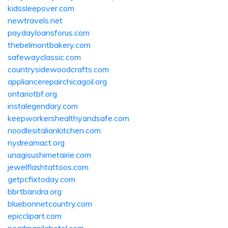
kidssleepover.com
newtravels.net
paydayloansforus.com
thebelmontbakery.com
safewayclassic.com
countrysidewoodcrafts.com
appliancerepairchicagoil.org
ontariotbf.org
instalegendary.com
keepworkershealthyandsafe.com
noodlesitaliankitchen.com
nydreamact.org
unagisushimetairie.com
jewelflashtattoos.com
getpcfixtoday.com
bbrtbandra.org
bluebonnetcountry.com
epicclipart.com