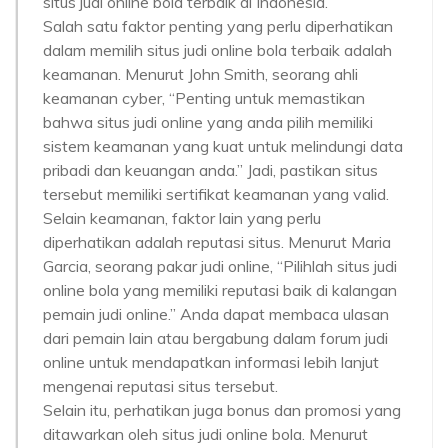
situs judi online bola terbaik di Indonesia.
Salah satu faktor penting yang perlu diperhatikan
dalam memilih situs judi online bola terbaik adalah
keamanan. Menurut John Smith, seorang ahli
keamanan cyber, “Penting untuk memastikan
bahwa situs judi online yang anda pilih memiliki
sistem keamanan yang kuat untuk melindungi data
pribadi dan keuangan anda.” Jadi, pastikan situs
tersebut memiliki sertifikat keamanan yang valid.
Selain keamanan, faktor lain yang perlu
diperhatikan adalah reputasi situs. Menurut Maria
Garcia, seorang pakar judi online, “Pilihlah situs judi
online bola yang memiliki reputasi baik di kalangan
pemain judi online.” Anda dapat membaca ulasan
dari pemain lain atau bergabung dalam forum judi
online untuk mendapatkan informasi lebih lanjut
mengenai reputasi situs tersebut.
Selain itu, perhatikan juga bonus dan promosi yang
ditawarkan oleh situs judi online bola. Menurut