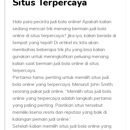
Situs Terpercaya
Halo para pecinta judi bola online! Apakah kalian
sedang mencari trik menang bermain judi bola
online di situs terpercaya? Jika iya, kalian berada di
tempat yang tepat! Di artikel ini, kita akan
membahas beberapa trik jitu yang bisa kalian
gunakan untuk meningkatkan peluang menang
kalian saat bermain judi bola online di situs
terpercaya.
Pertama-tama, penting untuk memilih situs judi
bola online yang terpercaya. Menurut John Smith,
seorang pakar judi online, “Memilih situs judi bola
online yang terpercaya adalah langkah pertama
yang paling penting. Pastikan situs tersebut
memiliki lisensi resmi dan reputasi yang baik di
kalangan pemain judi online.”
Setelah kalian memilih situs judi bola online yang