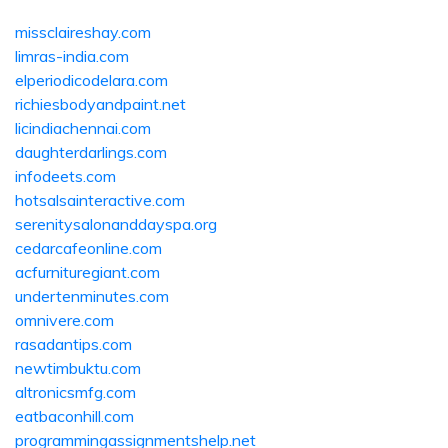
missclaireshay.com
limras-india.com
elperiodicodelara.com
richiesbodyandpaint.net
licindiachennai.com
daughterdarlings.com
infodeets.com
hotsalsainteractive.com
serenitysalonanddayspa.org
cedarcafeonline.com
acfurnituregiant.com
undertenminutes.com
omnivere.com
rasadantips.com
newtimbuktu.com
altronicsmfg.com
eatbaconhill.com
programmingassignmentshelp.net