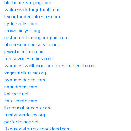
hlathome-staging.com
wokteriyakitargetmall.com
lexingtondentalcenter.com
sydneyellis.com
crowndialysis.org
restauranttrainingprogram.com
allamericanpoolservice.net
jewishpenicillin.com
tomsavagestudios.com
womens-wellbeing-and-mental-health.com
virginiafolkmusic.org
ovationsdance.com
ribandrhein.com
kolekcje.net
catolicanto.com
lbkeducationcenter.org
trinityriverdallas.org
perfectplace.net
3seasonsthaibistrooakland.com