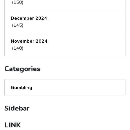
(150)
December 2024
(145)
November 2024
(140)
Categories
Gambling
Sidebar
LINK