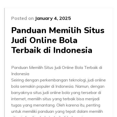
Posted on
January 4, 2025
Panduan Memilih Situs
Judi Online Bola
Terbaik di Indonesia
Panduan Memilih Situs Judi Online Bola Terbaik di
Indonesia
Seiring dengan perkembangan teknologi, judi online
bola semakin populer di Indonesia. Namun, dengan
banyaknya situs judi online bola yang tersebar di
internet, memilih situs yang terbaik bisa menjadi
tugas yang menantang. Oleh karena itu, penting
untuk memiliki panduan yang tepat dalam memilih