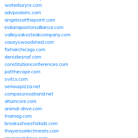
waterburyrx.com
advpoolsinc.com
angelosatthepoint.com
indianapastorsalliance.com
valleyoakssteakcompany.com
caseyswoodshed.com
fixhairchicago.com
denizliesnaf.com
constitutionconferences.com
patthecope.com
svitcs.com
seriouspizza.net
compassroseband.net
altumcore.com
animal-drive.com
tnamag.com
brooksshoesforkids.com
thayersselectmeats.com