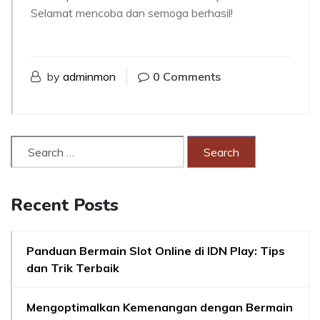
Selamat mencoba dan semoga berhasil!
by
adminmon
0 Comments
Recent Posts
Panduan Bermain Slot Online di IDN Play: Tips
dan Trik Terbaik
Mengoptimalkan Kemenangan dengan Bermain