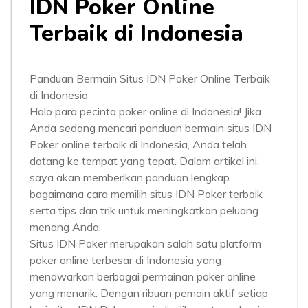
IDN Poker Online
Terbaik di Indonesia
Panduan Bermain Situs IDN Poker Online Terbaik
di Indonesia
Halo para pecinta poker online di Indonesia! Jika
Anda sedang mencari panduan bermain situs IDN
Poker online terbaik di Indonesia, Anda telah
datang ke tempat yang tepat. Dalam artikel ini,
saya akan memberikan panduan lengkap
bagaimana cara memilih situs IDN Poker terbaik
serta tips dan trik untuk meningkatkan peluang
menang Anda.
Situs IDN Poker merupakan salah satu platform
poker online terbesar di Indonesia yang
menawarkan berbagai permainan poker online
yang menarik. Dengan ribuan pemain aktif setiap