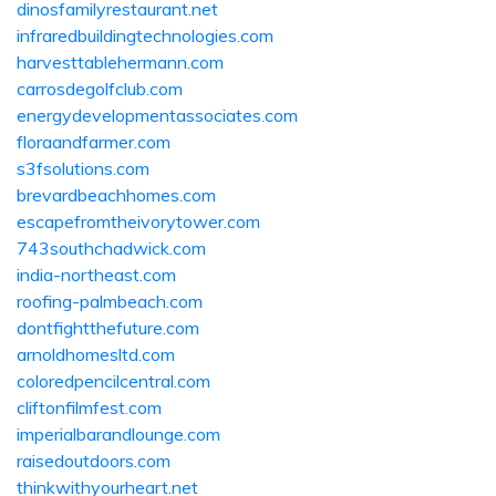
dinosfamilyrestaurant.net
infraredbuildingtechnologies.com
harvesttablehermann.com
carrosdegolfclub.com
energydevelopmentassociates.com
floraandfarmer.com
s3fsolutions.com
brevardbeachhomes.com
escapefromtheivorytower.com
743southchadwick.com
india-northeast.com
roofing-palmbeach.com
dontfightthefuture.com
arnoldhomesltd.com
coloredpencilcentral.com
cliftonfilmfest.com
imperialbarandlounge.com
raisedoutdoors.com
thinkwithyourheart.net