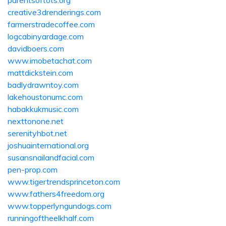
parentsoftots.org
creative3drenderings.com
farmerstradecoffee.com
logcabinyardage.com
davidboers.com
www.imobetachat.com
mattdickstein.com
badlydrawntoy.com
lakehoustonumc.com
habakkukmusic.com
nexttonone.net
serenityhbot.net
joshuainternational.org
susansnailandfacial.com
pen-prop.com
www.tigertrendsprinceton.com
www.fathers4freedom.org
www.topperlyngundogs.com
runningoftheelkhalf.com