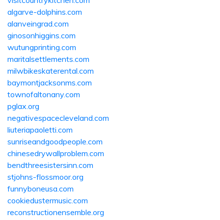
visitcountrykitchen.com
algarve-dolphins.com
alanveingrad.com
ginosonhiggins.com
wutungprinting.com
maritalsettlements.com
milwbikeskaterental.com
baymontjacksonms.com
townofaltonany.com
pglax.org
negativespacecleveland.com
liuteriapaoletti.com
sunriseandgoodpeople.com
chinesedrywallproblem.com
bendthreesistersinn.com
stjohns-flossmoor.org
funnyboneusa.com
cookiedustermusic.com
reconstructionensemble.org