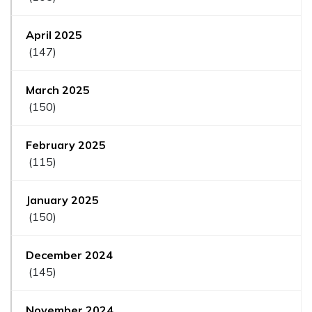
April 2025
(147)
March 2025
(150)
February 2025
(115)
January 2025
(150)
December 2024
(145)
November 2024