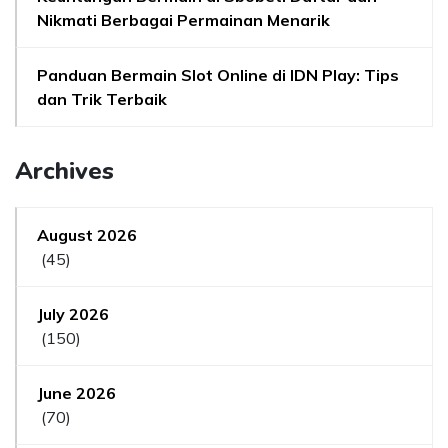
Nikmati Berbagai Permainan Menarik
Panduan Bermain Slot Online di IDN Play: Tips
dan Trik Terbaik
Archives
August 2026
(45)
July 2026
(150)
June 2026
(70)