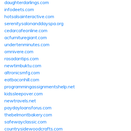
daughterdarlings.com
infodeets.com
hotsalsainteractive.com
serenitysalonanddayspa.org
cedarcafeonline.com
acfurnituregiant.com
undertenminutes.com
omnivere.com
rasadantips.com
newtimbuktu.com
altronicsmfg.com
eatbaconhill.com
programmingassignmentshelp.net
kidssleepover.com
newtravels.net
paydayloansforus.com
thebelmontbakery.com
safewayclassic.com
countrysidewoodcrafts.com