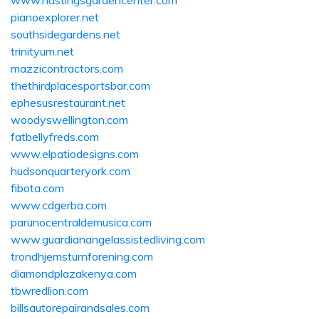
www.hastingsgardencenter.com
pianoexplorer.net
southsidegardens.net
trinityum.net
mazzicontractors.com
thethirdplacesportsbar.com
ephesusrestaurant.net
woodyswellington.com
fatbellyfreds.com
www.elpatiodesigns.com
hudsonquarteryork.com
fibota.com
www.cdgerba.com
parunocentraldemusica.com
www.guardianangelassistedliving.com
trondhjemsturnforening.com
diamondplazakenya.com
tbwredlion.com
billsautorepairandsales.com