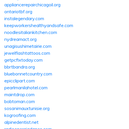
appliancerepairchicagoil.org
ontariotbf.org
instalegendary.com
keepworkershealthyandsafe.com
noodlesitaliankitchen.com
nydreamact.org
unagisushimetairie.com
jewelflashtattoos.com
getpcfixtoday.com
bbrtbandra.org
bluebonnetcountry.com
epicclipart.com
pearlmanilahotel.com
maintdrop.com
bobtoman.com
sosanimauxtunisie.org
kogroofing.com
alpinedentist.net