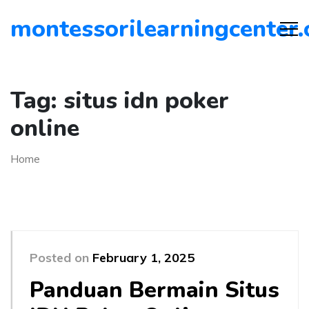
montessorilearningcenter.
Tag:
situs idn poker
online
Home
Posted on
February 1, 2025
Panduan Bermain Situs