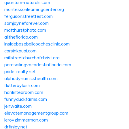
quantum-naturals.com
montessorilearningcenter.org
fergusonstreetfest.com
samjayneforever.com
matthurstphoto.com
alltheflorida.com
insidebaseballcoachesclinic.com
carsinkauai.com
millstreetchurchofchrist.org
parasailingvacadestinflorida.com
pride-realty.net
alphadynamicshealth.com
flutterbylash.com
hanlintearoom.com
funnyduckfarms.com
jenwaite.com
elevatemanagementgroup.com
leroyzimmerman.com
drfinley.net