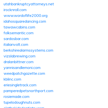
utahbankruptcyattorneys.net
irocknroll.com
www.wordoflife2000.org
idahosquaredancing.com
tawawcabins.com
folksemantic.com
sardosbar.com
italianvolt.com
berkshirealarmssystems.com
vizslabrewing.com
dralanbittner.com
yannisandlemoni.com
weedpatchgazette.com
kblinc.com
eriesingletrack.com
pamperedpetsnorthport.com
rosiemade.com
tupelodoughnuts.com