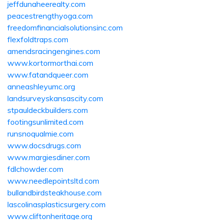
jeffdunaheerealty.com
peacestrengthyoga.com
freedomfinancialsolutionsinc.com
flexfoldtraps.com
amendsracingengines.com
www.kortormorthai.com
www.fatandqueer.com
anneashleyumc.org
landsurveyskansascity.com
stpauldeckbuilders.com
footingsunlimited.com
runsnoqualmie.com
www.docsdrugs.com
www.margiesdiner.com
fdlchowder.com
www.needlepointsltd.com
bullandbirdsteakhouse.com
lascolinasplasticsurgery.com
www.cliftonheritage.org