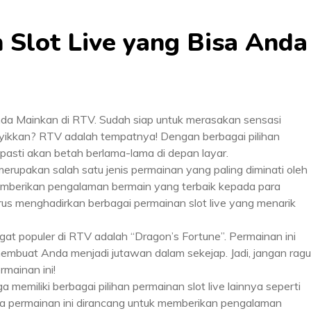
n Slot Live yang Bisa Anda
Anda Mainkan di RTV. Sudah siap untuk merasakan sensasi
syikkan? RTV adalah tempatnya! Dengan berbagai pilihan
 pasti akan betah berlama-lama di depan layar.
erupakan salah satu jenis permainan yang paling diminati oleh
emberikan pengalaman bermain yang terbaik kepada para
rus menghadirkan berbagai permainan slot live yang menarik
gat populer di RTV adalah “Dragon’s Fortune”. Permainan ini
mbuat Anda menjadi jutawan dalam sekejap. Jadi, jangan ragu
mainan ini!
 memiliki berbagai pilihan permainan slot live lainnya seperti
ua permainan ini dirancang untuk memberikan pengalaman