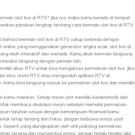
main slot live di RTV? Jika iya, maka kamu berada di tempat
mberikan panduan lengkap tentang cara bermain slot live di RTV,
gat bahwa bermain slot live di RTV cukup berbeda dengan
t online yang menggunakan generator angka acak, slot live di
g lebih interaktif dan menarik. Kamu akan bermain langsung
nteraksi langsung dengan pemain lain.
liki akun RTV untuk bisa mengakses permainan slot live. Jika
ui situs resmi RTV atau mengunduh aplikasi RTV di
, kamu bisa langsung masuk ke permainan slot live dan memilih
gin kamu mainkan. Setiap mesin slot memiliki karakteristik dan
 untuk membaca deskripsi mesin sebelum memulai permainan.
tasan taruhan sesuai dengan kemampuan finansial kamu.
n untuk tetap tenang dan fokus. Jangan terbawa emosi saat
Seperti yang diungkapkan oleh ahli psikologi permainan,
 tetap tenang dan mengontrol emosi. Jangan terlalu tergila-gila