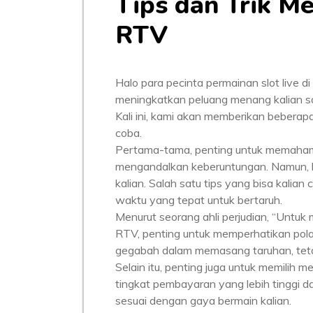
Tips dan Trik M
RTV
Halo para pecinta permainan slot live d
meningkatkan peluang menang kalian saa
Kali ini, kami akan memberikan beberapa
coba.
Pertama-tama, penting untuk memahami
mengandalkan keberuntungan. Namun, b
kalian. Salah satu tips yang bisa kali
waktu yang tepat untuk bertaruh.
Menurut seorang ahli perjudian, “Untuk 
RTV, penting untuk memperhatikan pola 
gegabah dalam memasang taruhan, tetapi
Selain itu, penting juga untuk memilih m
tingkat pembayaran yang lebih tinggi d
sesuai dengan gaya bermain kalian.