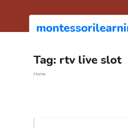
montessorilearni
Tag:
rtv live slot
Home