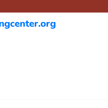
ngcenter.org