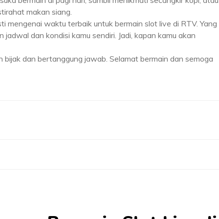
ka bermain di pagi hari, sambil menikmati secangkir kopi, atau
stirahat makan siang.
ti mengenai waktu terbaik untuk bermain slot live di RTV. Yang
jadwal dan kondisi kamu sendiri. Jadi, kapan kamu akan
an bijak dan bertanggung jawab. Selamat bermain dan semoga