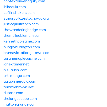
contextdrivenagility.com
ibikeoulu.com
coffinshakers.com
stmaryofczestochowa.org
justicejudifrench.com
thewanderingbridge.com
themalleablemom.com
kennethcoletime.com
hungryburlington.com
brunswickatlongstown.com
tartinemaplecuisine.com
janekramer.net
nizi-sushi.com
art-mengo.com
gaiaprimeradio.com
tammiebrown.net
dutonc.com
thelongescape.com
mattolegrange.com