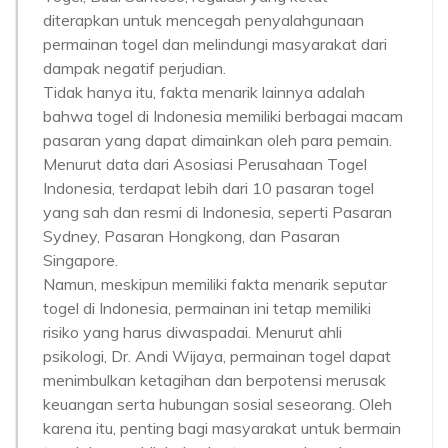
diterapkan untuk mencegah penyalahgunaan
permainan togel dan melindungi masyarakat dari
dampak negatif perjudian.
Tidak hanya itu, fakta menarik lainnya adalah
bahwa togel di Indonesia memiliki berbagai macam
pasaran yang dapat dimainkan oleh para pemain.
Menurut data dari Asosiasi Perusahaan Togel
Indonesia, terdapat lebih dari 10 pasaran togel
yang sah dan resmi di Indonesia, seperti Pasaran
Sydney, Pasaran Hongkong, dan Pasaran
Singapore.
Namun, meskipun memiliki fakta menarik seputar
togel di Indonesia, permainan ini tetap memiliki
risiko yang harus diwaspadai. Menurut ahli
psikologi, Dr. Andi Wijaya, permainan togel dapat
menimbulkan ketagihan dan berpotensi merusak
keuangan serta hubungan sosial seseorang. Oleh
karena itu, penting bagi masyarakat untuk bermain