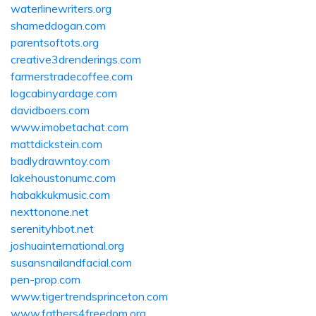
waterlinewriters.org
shameddogan.com
parentsoftots.org
creative3drenderings.com
farmerstradecoffee.com
logcabinyardage.com
davidboers.com
www.imobetachat.com
mattdickstein.com
badlydrawntoy.com
lakehoustonumc.com
habakkukmusic.com
nexttonone.net
serenityhbot.net
joshuainternational.org
susansnailandfacial.com
pen-prop.com
www.tigertrendsprinceton.com
www.fathers4freedom.org