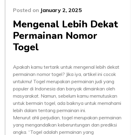
Posted on
January 2, 2025
Mengenal Lebih Dekat
Permainan Nomor
Togel
Apakah kamu tertarik untuk mengenal lebih dekat
permainan nomor togel? Jika iya, artikel ini cocok
untukmu! Togel merupakan permainan judi yang
populer di Indonesia dan banyak dimainkan oleh
masyarakat. Namun, sebelum kamu memutuskan
untuk bermain togel, ada baiknya untuk memahami
lebih dalam tentang permainan ini.
Menurut ahli perjudian, togel merupakan permainan
yang mengandalkan keberuntungan dan prediksi
angka. “Togel adalah permainan yang