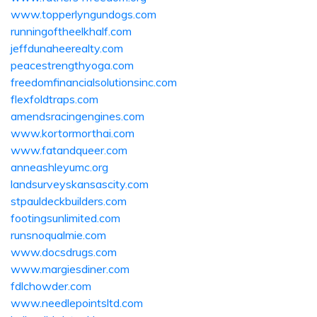
www.topperlyngundogs.com
runningoftheelkhalf.com
jeffdunaheerealty.com
peacestrengthyoga.com
freedomfinancialsolutionsinc.com
flexfoldtraps.com
amendsracingengines.com
www.kortormorthai.com
www.fatandqueer.com
anneashleyumc.org
landsurveyskansascity.com
stpauldeckbuilders.com
footingsunlimited.com
runsnoqualmie.com
www.docsdrugs.com
www.margiesdiner.com
fdlchowder.com
www.needlepointsltd.com