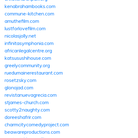
kenabrahambooks.com
commune-kitchen.com
amuthefilm.com
lustforlovefilm.com
nicolasjolly.net
infinitasymphonia.com
africanlegalcentre.org
katsusushihouse.com
greelycommunity.org
ruedumainerestaurant.com
rosetzsky.com
glonojad.com
revistanuevagrecia.com
stjames-church.com
scotty2naughty.com
doreeshafrir.com
charmcitycomedyproject.com
beawareproductions.com