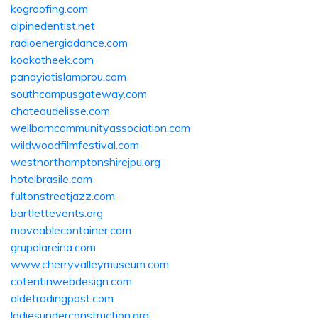
kogroofing.com
alpinedentist.net
radioenergiadance.com
kookotheek.com
panayiotislamprou.com
southcampusgateway.com
chateaudelisse.com
wellborncommunityassociation.com
wildwoodfilmfestival.com
westnorthamptonshirejpu.org
hotelbrasile.com
fultonstreetjazz.com
bartlettevents.org
moveablecontainer.com
grupolareina.com
www.cherryvalleymuseum.com
cotentinwebdesign.com
oldetradingpost.com
ladiesunderconstruction.org