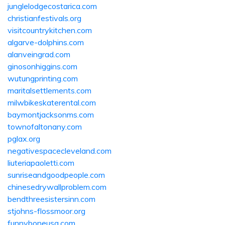
junglelodgecostarica.com
christianfestivals.org
visitcountrykitchen.com
algarve-dolphins.com
alanveingrad.com
ginosonhiggins.com
wutungprinting.com
maritalsettlements.com
milwbikeskaterental.com
baymontjacksonms.com
townofaltonany.com
pglax.org
negativespacecleveland.com
liuteriapaoletti.com
sunriseandgoodpeople.com
chinesedrywallproblem.com
bendthreesistersinn.com
stjohns-flossmoor.org
funnyboneusa.com