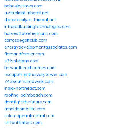
bebeslectores.com
australiantimberoil.net
dinosfamilyrestaurant.net
infraredbuildingtechnologies.com
harvesttablehermann.com
carrosdegolfclub.com
energydevelopmentassociates.com
floraandfarmer.com
s3fsolutions.com
brevardbeachhomes.com
escapefromtheivorytower.com
743southchadwick.com
india-northeast.com
roofing-palmbeach.com
dontfightthefuture.com
arnoldhomesltd.com
coloredpencilcentral.com
cliftonfilmfest.com