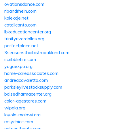
ovationsdance.com
ribandrhein.com
kolekcje.net
catolicanto.com
lbkeducationcenter.org
trinityriverdallas.org
perfectplace.net
3seasonsthaibistrooakland.com
scribblefire.com
yogaexpo.org
home-careassociates.com
andreacavaletto.com
parksleylivestocksupply.com
boisedharmacenter.org
color-agestores.com
wipala.org
loyola-malawi.org
rosychicc.com
outpostboats.com