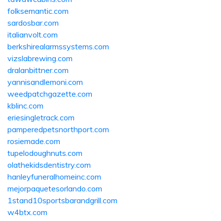
folksemantic.com
sardosbar.com
italianvolt.com
berkshirealarmssystems.com
vizslabrewing.com
dralanbittner.com
yannisandlemoni.com
weedpatchgazette.com
kblinc.com
eriesingletrack.com
pamperedpetsnorthport.com
rosiemade.com
tupelodoughnuts.com
olathekidsdentistry.com
hanleyfuneralhomeinc.com
mejorpaquetesorlando.com
1stand10sportsbarandgrill.com
w4btx.com