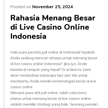
Posted on
November 25, 2024
Rahasia Menang Besar
di Live Casino Online
Indonesia
Halo para pecinta judi online di Indonesia! Apakah
Anda sedang mencari rahasia untuk menang besar
di live casino online Indonesia? Jika iya, Anda
berada di tempat yang tepat! Di artikel ini, kami
akan membahas beberapa tips dan trik untuk
membantu Anda meraih kemenangan besar di live
casino online.
Menurut para ahli judi online, salah satu kunci
utama untuk menang besar di live casino online
adalah memiliki strategi yang baik. Seorang pemain