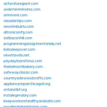
acfurnituregiant.com
undertenminutes.com
omnivere.com
rasadantips.com
newtimbuktu.com
altronicsmfg.com
eatbaconhill.com
programmingassignmentshelp.net
kidssleepover.com
newtravels.net
paydayloansforus.com
thebelmontbakery.com
safewayclassic.com
countrysidewoodcrafts.com
appliancerepairchicagoil.org
ontariotbf.org
instalegendary.com
keepworkershealthyandsafe.com
noodlesitaliankitchen.com