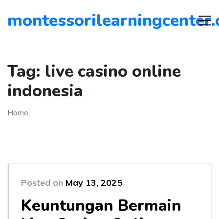
montessorilearningcenter.
Tag:
live casino online
indonesia
Home
Posted on
May 13, 2025
Keuntungan Bermain