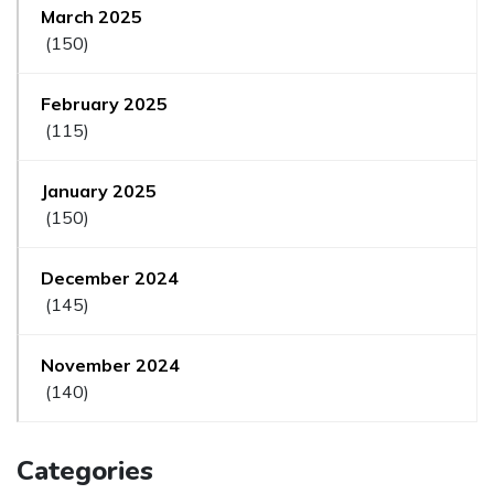
March 2025
(150)
February 2025
(115)
January 2025
(150)
December 2024
(145)
November 2024
(140)
Categories