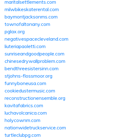
maritalsettlements.com
milwbikeskaterental.com
baymontjacksonms.com
townofaltonany.com
pglax.org
negativespacecleveland.com
liuteriapaoletti.com
sunriseandgoodpeople.com
chinesedrywallproblem.com
bendthreesistersinn.com
stjohns-flossmoor.org
funnyboneusa.com
cookiedustermusic.com
reconstructionensemble.org
kavitafabrics.com
luchavolcanica.com
holycownm.com
nationwidetruckservice.com
turtleclubpg.com