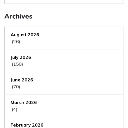
Archives
August 2026
(26)
July 2026
(150)
June 2026
(70)
March 2026
(4)
February 2026