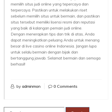
memilih situs judi online yang tepercaya dan
terpercaya. Pastikan untuk melakukan riset
sebelum memilih situs untuk bermain, dan pastikan
situs tersebut memiliki lisensi resmi dan reputasi
yang baik di kalangan pemain judi online.
Dengan menerapkan tips dan trik di atas, Anda
dapat meningkatkan peluang Anda untuk menang
besar di live casino online Indonesia. Jangan lupa
untuk selalu bermain dengan bijak dan
bertanggung jawab. Selamat bermain dan semoga
berhasil!
by
adminmon
0 Comments