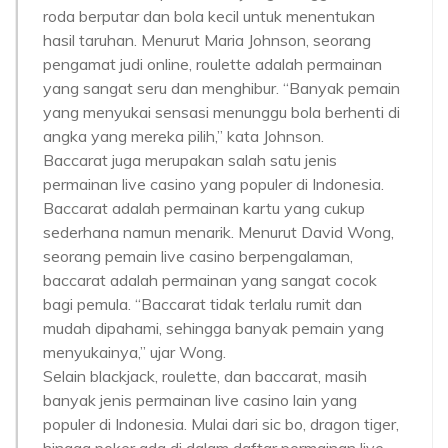
roda berputar dan bola kecil untuk menentukan
hasil taruhan. Menurut Maria Johnson, seorang
pengamat judi online, roulette adalah permainan
yang sangat seru dan menghibur. “Banyak pemain
yang menyukai sensasi menunggu bola berhenti di
angka yang mereka pilih,” kata Johnson.
Baccarat juga merupakan salah satu jenis
permainan live casino yang populer di Indonesia.
Baccarat adalah permainan kartu yang cukup
sederhana namun menarik. Menurut David Wong,
seorang pemain live casino berpengalaman,
baccarat adalah permainan yang sangat cocok
bagi pemula. “Baccarat tidak terlalu rumit dan
mudah dipahami, sehingga banyak pemain yang
menyukainya,” ujar Wong.
Selain blackjack, roulette, dan baccarat, masih
banyak jenis permainan live casino lain yang
populer di Indonesia. Mulai dari sic bo, dragon tiger,