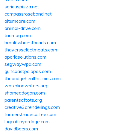
seriouspizza.net
compassroseband.net
altumcore.com
animal-drive.com
tnamag.com
brooksshoesforkids.com
thayersselectmeats.com
aporiasolutions.com
segwaywpa.com
gulfcoastpalapas.com
thebridgehealthclinics.com
waterlinewriters.org
shameddogan.com
parentsoftots.org
creative3drenderings.com
farmerstradecoffee.com
logcabinyardage.com
davidboers.com