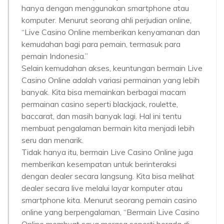
hanya dengan menggunakan smartphone atau
komputer. Menurut seorang ahli perjudian online,
“Live Casino Online memberikan kenyamanan dan
kemudahan bagi para pemain, termasuk para
pemain Indonesia.”
Selain kemudahan akses, keuntungan bermain Live
Casino Online adalah variasi permainan yang lebih
banyak. Kita bisa memainkan berbagai macam
permainan casino seperti blackjack, roulette,
baccarat, dan masih banyak lagi. Hal ini tentu
membuat pengalaman bermain kita menjadi lebih
seru dan menarik.
Tidak hanya itu, bermain Live Casino Online juga
memberikan kesempatan untuk berinteraksi
dengan dealer secara langsung. Kita bisa melihat
dealer secara live melalui layar komputer atau
smartphone kita. Menurut seorang pemain casino
online yang berpengalaman, “Bermain Live Casino