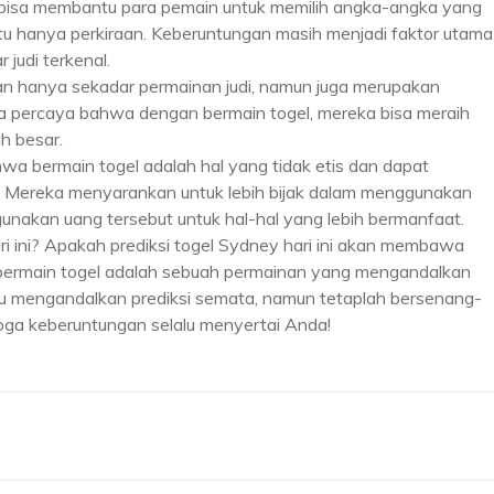
g bisa membantu para pemain untuk memilih angka-angka yang
 itu hanya perkiraan. Keberuntungan masih menjadi faktor utama
 judi terkenal.
an hanya sekadar permainan judi, namun juga merupakan
a percaya bahwa dengan bermain togel, mereka bisa meraih
h besar.
a bermain togel adalah hal yang tidak etis dan dapat
in. Mereka menyarankan untuk lebih bijak dalam menggunakan
ggunakan uang tersebut untuk hal-hal yang lebih bermanfaat.
i ini? Apakah prediksi togel Sydney hari ini akan membawa
 bermain togel adalah sebuah permainan yang mengandalkan
lalu mengandalkan prediksi semata, namun tetaplah bersenang-
oga keberuntungan selalu menyertai Anda!