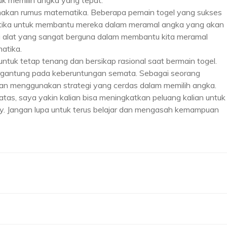
k memilih angka yang tepat.
unakan rumus matematika. Beberapa pemain togel yang sukses
tika untuk membantu mereka dalam meramal angka yang akan
i alat yang sangat berguna dalam membantu kita meramal
atika.
ga untuk tetap tenang dan bersikap rasional saat bermain togel.
tergantung pada keberuntungan semata. Sebagai seorang
f dan menggunakan strategi yang cerdas dalam memilih angka.
 atas, saya yakin kalian bisa meningkatkan peluang kalian untuk
. Jangan lupa untuk terus belajar dan mengasah kemampuan