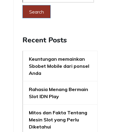
Recent Posts
Keuntungan memainkan
Sbobet Mobile dari ponsel
Anda
Rahasia Menang Bermain
Slot IDN Play
Mitos dan Fakta Tentang
Mesin Slot yang Perlu
Diketahui