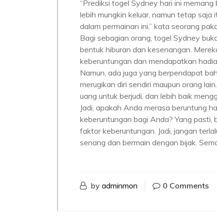
“Prediksi togel Sydney hari ini meman
lebih mungkin keluar, namun tetap saja
dalam permainan ini,” kata seorang pakar
Bagi sebagian orang, togel Sydney buk
bentuk hiburan dan kesenangan. Merek
keberuntungan dan mendapatkan hadia
Namun, ada juga yang berpendapat bahw
merugikan diri sendiri maupun orang la
uang untuk berjudi, dan lebih baik men
Jadi, apakah Anda merasa beruntung har
keberuntungan bagi Anda? Yang pasti,
faktor keberuntungan. Jadi, jangan ter
senang dan bermain dengan bijak. Sem
by
adminmon
0 Comments