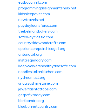
eatbaconhill.com
programmingassignmentshelp.net
kidssleepover.com
newtravels.net
paydayloansforus.com
thebelmontbakery.com
safewayclassic.com
countrysidewoodcrafts.com
appliancerepairchicagoil.org
ontariotbf.org
instalegendary.com
keepworkershealthyandsafe.com
noodlesitaliankitchen.com
nydreamact.org
unagisushimetairie.com
jewelflashtattoos.com
getpcfixtoday.com
bbrtbandra.org
bluebonnetcountry.com