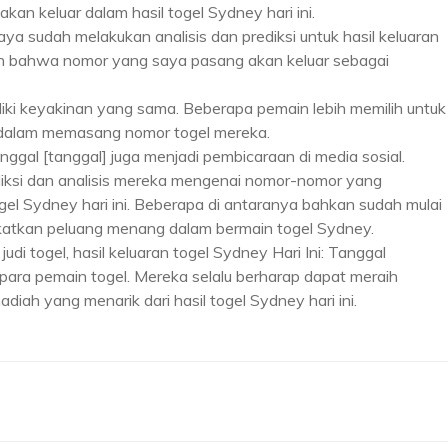
an keluar dalam hasil togel Sydney hari ini.
ya sudah melakukan analisis dan prediksi untuk hasil keluaran
kin bahwa nomor yang saya pasang akan keluar sebagai
iki keyakinan yang sama. Beberapa pemain lebih memilih untuk
dalam memasang nomor togel mereka.
anggal [tanggal] juga menjadi pembicaraan di media sosial.
iksi dan analisis mereka mengenai nomor-nomor yang
gel Sydney hari ini. Beberapa di antaranya bahkan sudah mulai
katkan peluang menang dalam bermain togel Sydney.
i togel, hasil keluaran togel Sydney Hari Ini: Tanggal
 para pemain togel. Mereka selalu berharap dapat meraih
h yang menarik dari hasil togel Sydney hari ini.