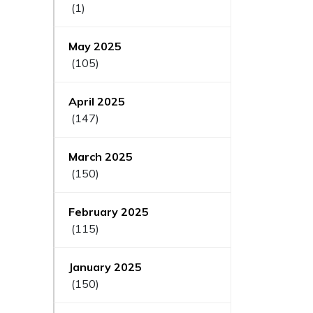
(1)
May 2025
(105)
April 2025
(147)
March 2025
(150)
February 2025
(115)
January 2025
(150)