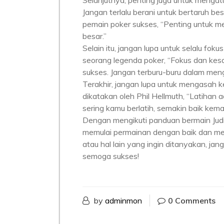
Selanjutnya, penting juga untuk mengat
Jangan terlalu berani untuk bertaruh be
pemain poker sukses, “Penting untuk me
besar.”
Selain itu, jangan lupa untuk selalu fo
seorang legenda poker, “Fokus dan kes
sukses. Jangan terburu-buru dalam men
Terakhir, jangan lupa untuk mengasah 
dikatakan oleh Phil Hellmuth, “Latihan
sering kamu berlatih, semakin baik ke
Dengan mengikuti panduan bermain Judi
memulai permainan dengan baik dan me
atau hal lain yang ingin ditanyakan, j
semoga sukses!
by
adminmon
0 Comments