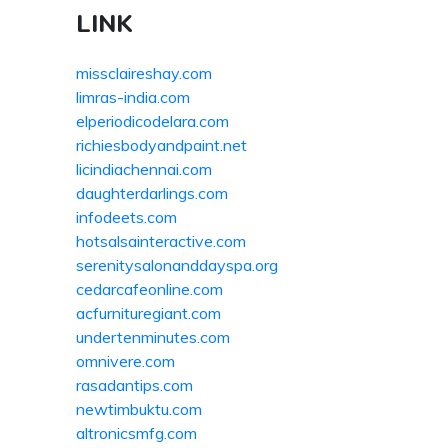
LINK
missclaireshay.com
limras-india.com
elperiodicodelara.com
richiesbodyandpaint.net
licindiachennai.com
daughterdarlings.com
infodeets.com
hotsalsainteractive.com
serenitysalonanddayspa.org
cedarcafeonline.com
acfurnituregiant.com
undertenminutes.com
omnivere.com
rasadantips.com
newtimbuktu.com
altronicsmfg.com