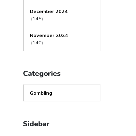
December 2024
(145)
November 2024
(140)
Categories
Gambling
Sidebar